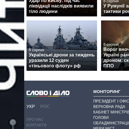
Удар по Києву: під час
8 серпня
ліквідації наслідків виявили
У Румунії 
тіло людини
тактики ро
8 серпня
Ворог вноч
8 серпня
Українські дрони за тиждень
Україні рак
уразили 12 суден
дроном: ск
«тіньового флоту» рф
ППО
МОНІТОРИНГ
ПРЕЗИДЕНТ І ОФІС
УКР
РОС
ВЕРХОВНА РАДА
КАБІНЕТ МІНІСТРІ
ГОЛОВИ
ПРО НАС
ОБЛАДМІНІСТРАЦІ
КОНТАКТИ
МЕРИ МІСТ