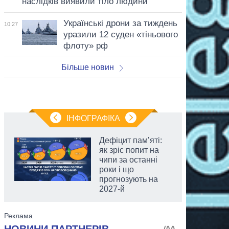
наслідків виявили тіло людини
Українські дрони за тиждень
10:27
уразили 12 суден «тіньового
флоту» рф
Більше новин
ІНФОГРАФІКА
Дефіцит пам’яті:
як зріс попит на
чипи за останні
роки і що
прогнозують на
2027-й