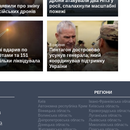
Дрони атакували два НПЗ у
заявили про зміну
росії, спалахнули масштабні
сійських дронів
пожежі
8 серпня
і вдарив по
Пентагон достроково
етами та 151
усунув генерала, який
ільки ліквідувала
координував підтримку
України
РЕГІОНИ
Київ
Івано-Франківська обл
Автономна республіка Крим
Київська область
Вінницька область
Кіровоградська област
В
Волинська область
Луганська область
Дніпропетровська область
Львівська область
Й
Донецька область
Миколаївська область
Житомирська область
Одеська область