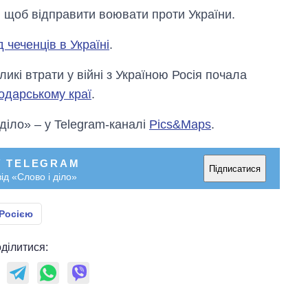
, щоб відправити воювати проти України.
чеченців в Україні
.
икі втрати у війні з Україною Росія почала
одарському краї
.
 діло» – у Telegram-каналі
Pics&Maps
.
У TELEGRAM
Підписатися
ід «Слово і діло»
 Росією
ділитися: