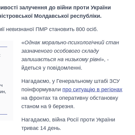
ивості залучення до війни проти України
істровської Молдавської республіки.
мії невизнаної ПМР становить 800 осіб.
«
Однак морально-психологічний стан
зазначеного особового складу
:
залишається на низькому рівні
», -
йдеться у повідомленні.
Нагадаємо, у Генеральному штабі ЗСУ
Від 1 місяця – до 5
яч
років: хто і як
поінформували
про ситуацію в регіонах
ин,
довго обіймав
на фронтах та оперативну обстановку
посаду керівника
СЗР
станом на 9 березня.
Нагадаємо, війна Росії проти України
триває 14 день.