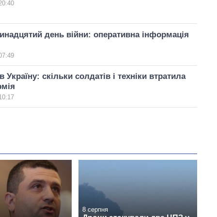
20:40
инадцятий день війни: оперативна інформація
07:49
 Україну: скільки солдатів і техніки втратила
рмія
10:17
8 серпня