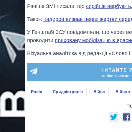
Раніше ЗMІ писали, що
сирійців вербують
Також
Кадиров визнав перші жертви серед 
У Генштабі ЗСУ повідомляли, що через вел
проводити
приховану мобілізацію в Красн
Візуальна аналітика від редакції «Слово і
ЧИТАЙТЕ 
найважливіше в
Росія
Придністров'я
Війна
Війна з
По