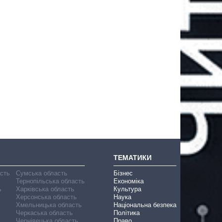
ТЕМАТИКИ
асть
Сумська область
Бізнес
Тернопільська область
Економіка
ь
Харківська область
Культура
Херсонська область
Наука
Хмельницька область
Національна безпека
Черкаська область
Політика
Чернівецька область
Право