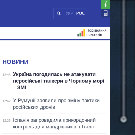
УКР
РОС
Порівняння
політиків
ЦІЙ
МЕРИ МІСТ
ВСІ ПЕРСОНИ
НОВИНИ
Україна погодилась не атакувати
12:46
неросійські танкери в Чорному морі
– ЗМІ
У Румунії заявили про зміну тактики
12:42
російських дронів
Іспанія запровадила прикордонний
12:26
контроль для мандрівників з Італії