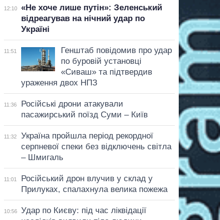
«Не хоче лише путін»: Зеленський
12:10
відреагував на нічний удар по
Україні
Генштаб повідомив про удар
11:51
по буровій установці
«Сиваш» та підтвердив
ураження двох НПЗ
Російські дрони атакували
11:36
пасажирський поїзд Суми – Київ
Україна пройшла період рекордної
11:32
серпневої спеки без відключень світла
– Шмигаль
Російський дрон влучив у склад у
11:01
Прилуках, спалахнула велика пожежа
Удар по Києву: під час ліквідації
10:56