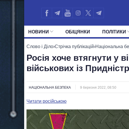
НОВИНИ
ОБIЦЯНКИ
ПОЛIТИКИ
УСІ ПОЛІТИКИ
ПРЕЗИДЕНТ І ОФ
Слово і Діло
›
Стрічка публікацій
›
Національна б
Росія хоче втягнути у в
військових із Придніст
НАЦІОНАЛЬНА БЕЗПЕКА
9 березня 2022, 08:50
Читати російською