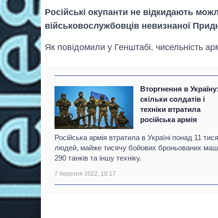
Російські окупанти не відкидають можл
військовослужбовців невизнаної Придн
Як повідомили у Генштабі, чисельність ар
Вторгнення в Україну
скільки солдатів і
техніки втратила
російська армія
Російська армія втратила в Україні понад 11 тис
людей, майже тисячу бойових броньованих маш
290 танків та іншу техніку.
7 березня 2022, 10:17