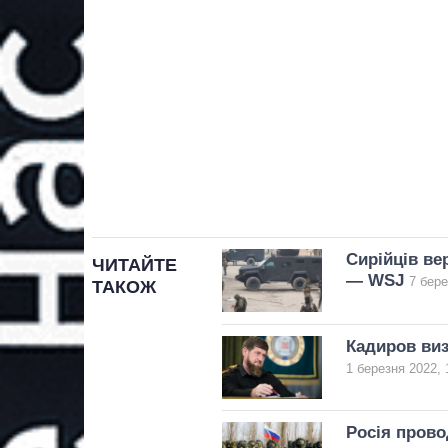
Сирійців ве
ЧИТАЙТЕ
— WSJ
7 бере
ТАКОЖ
Кадиров виз
1 березня 2022, 
Росія прово