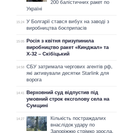
200 балістичних ракет по
Україні
У Болгарії стався вибух на заводі з
15:24
виробництва боєприпасів
Росія з квітня призупинила
15:05
виробництво ракет «Кинджал» та
Х-32 – Скібіцький
СБУ затримала чергових агентів рф,
14:58
які активували десятки Starlink для
ворога
Верховний суд відпустив під
14:41
умовний строк ексголову села на
Сумщині
Кількість постраждалих
14:27
внаслідок удару по
Запоріжжю стрімко зросла,