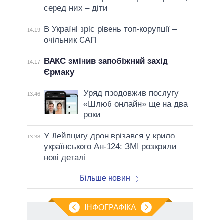
серед них – діти
В Україні зріс рівень топ-корупції –
14:19
очільник САП
ВАКС змінив запобіжний захід
14:17
Єрмаку
Уряд продовжив послугу
13:46
«Шлюб онлайн» ще на два
роки
У Лейпцигу дрон врізався у крило
13:38
українського Ан-124: ЗМІ розкрили
нові деталі
Більше новин
ІНФОГРАФІКА