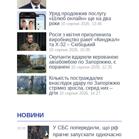
Уряд продовжив послугу
«Шлюб онлайн» ще на два
роки
10 серпня 2026, 13:46
Росія з квітня призупинила
виробництво ракет «Кинджал»
та Х-32 – Скібіцький
10 серпня 2026, 15:05
Окупанти вдарили керованою
авіабомбою по Запоріжжю, є
поранені
10 серпня 2026, 12:35
Кількість постраждалих
внаслідок удару по Запоріжжю
стрімко зросла, серед них –
діти
10 серпня 2026, 14:27
НОВИНИ
У СБС попередили, що рф
15:33
прагне запускати одночасно