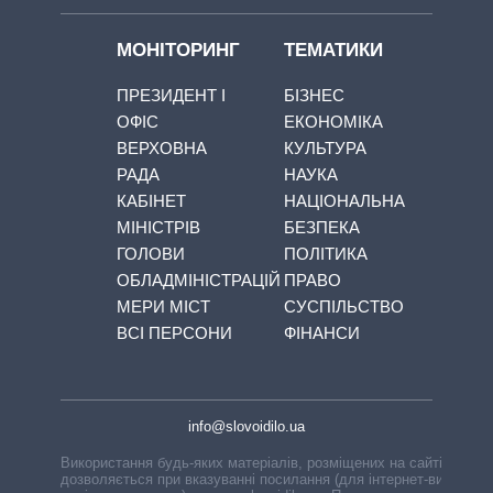
МОНІТОРИНГ
ТЕМАТИКИ
ПРЕЗИДЕНТ І
БІЗНЕС
ОФІС
ЕКОНОМІКА
ВЕРХОВНА
КУЛЬТУРА
РАДА
НАУКА
КАБІНЕТ
НАЦІОНАЛЬНА
МІНІСТРІВ
БЕЗПЕКА
ГОЛОВИ
ПОЛІТИКА
ОБЛАДМІНІСТРАЦІЙ
ПРАВО
МЕРИ МІСТ
СУСПІЛЬСТВО
ВСІ ПЕРСОНИ
ФІНАНСИ
info@slovoidilo.ua
Використання будь-яких матеріалів, розміщених на сайті,
дозволяється при вказуванні посилання (для інтернет-видань