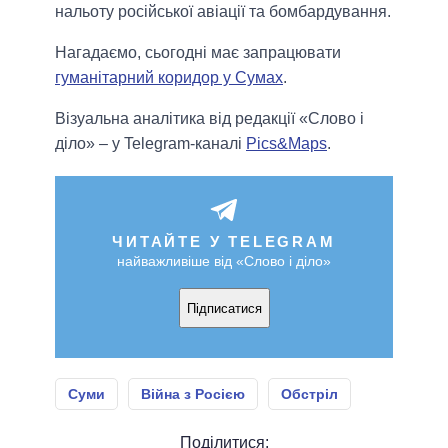
нальоту російської авіації та бомбардування.
Нагадаємо, сьогодні має запрацювати
гуманітарний коридор у Сумах
.
Візуальна аналітика від редакції «Слово і
діло» – у Telegram-каналі
Pics&Maps
.
ЧИТАЙТЕ У TELEGRAM
найважливіше від «Слово і діло»
Підписатися
Суми
Війна з Росією
Обстріл
Поділитися: