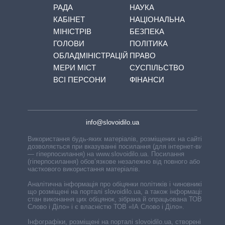
РАДА
НАУКА
КАБІНЕТ
НАЦІОНАЛЬНА
МІНІСТРІВ
БЕЗПЕКА
ГОЛОВИ
ПОЛІТИКА
ОБЛАДМІНІСТРАЦІЙ
ПРАВО
МЕРИ МІСТ
СУСПІЛЬСТВО
ВСІ ПЕРСОНИ
ФІНАНСИ
info@slovoidilo.ua
Використання будь-яких матеріалів, розміщених на сайті,
дозволяється при вказуванні посилання (для інтернет-видань
— гіперпосилання) на www.slovoidilo.ua. Посилання
(гіперпосилання) обов’язкове незалежно від повного або
часткового використання матеріалів.
Аналітична інформація про обіцянки політиків і чиновників,
що розміщені на порталі slovoidilo.ua, а також інформація про
стан виконання цих обіцянок, зібрана й опрацьована ТОВ «ІА
Слово і Діло» і є власністю ТОВ «ІА Слово і Діло».
Інфографіки, розміщені на порталі slovoidilo.ua, створені ГО