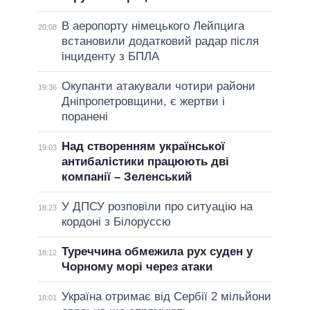
В аеропорту німецького Лейпцига
20:08
встановили додатковий радар після
інциденту з БПЛА
Окупанти атакували чотири райони
19:36
Дніпропетровщини, є жертви і
поранені
Над створенням української
19:03
антибалістики працюють дві
компанії – Зеленський
У ДПСУ розповіли про ситуацію на
18:23
кордоні з Білоруссю
Туреччина обмежила рух суден у
18:12
Чорному морі через атаки
Україна отримає від Сербії 2 мільйони
18:01