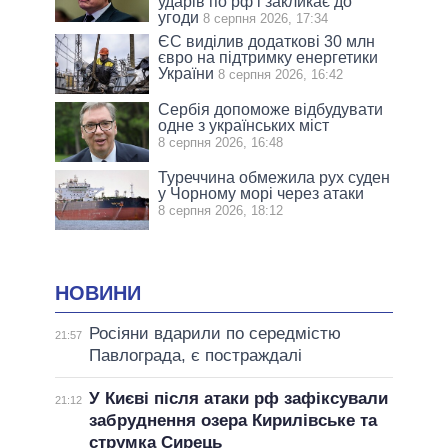
ударів по рф і закликає до
угоди
8 серпня 2026, 17:34
ЄС виділив додаткові 30 млн
євро на підтримку енергетики
України
8 серпня 2026, 16:42
Сербія допоможе відбудувати
одне з українських міст
8 серпня 2026, 16:48
Туреччина обмежила рух суден
у Чорному морі через атаки
8 серпня 2026, 18:12
НОВИНИ
Росіяни вдарили по середмістю
21:57
Павлограда, є постраждалі
У Києві після атаки рф зафіксували
21:12
забруднення озера Кирилівське та
струмка Сирець