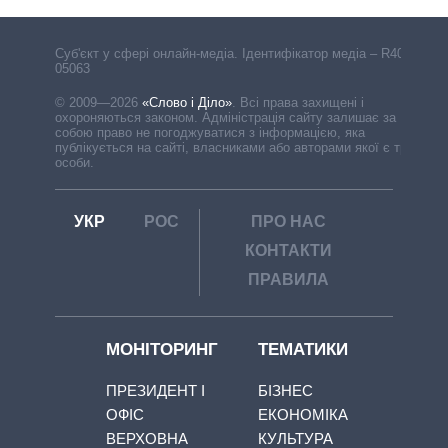
Cуб'єкт у сфері онлайн-медіа. Ідентифікатор медіа – R40-
05063
© 2009—2026
«Слово і Діло»
.
Всі права захищені і
охороняються законом. Адміністрація сайту залишає за
собою право не погоджуватися з інформацією, яка
публікується на сайті, власниками або авторами якої є треті
особи.
УКР
РОС
ПРО НАС
КОНТАКТИ
ПРАВИЛА
МОНІТОРИНГ
ТЕМАТИКИ
ПРЕЗИДЕНТ І
БІЗНЕС
ОФІС
ЕКОНОМІКА
ВЕРХОВНА
КУЛЬТУРА