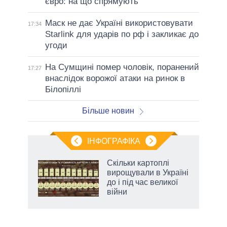
євро: на що спрямують
Маск не дає Україні використовувати
17:34
Starlink для ударів по рф і закликає до
угоди
На Сумщині помер чоловік, поранений
17:27
внаслідок ворожої атаки на ринок в
Білопіллі
Більше новин
ІНФОГРАФІКА
Скільки картоплі
 за
вирощували в Україні
асть
до і під час великої
війни