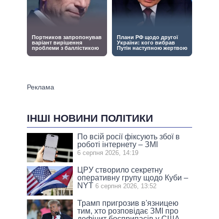
ІНШІ НОВИНИ ПОЛІТИКИ
По всій росії фіксують збої в
роботі інтернету – ЗМІ
6 серпня 2026, 14:19
ЦРУ створило секретну
оперативну групу щодо Куби –
NYT
6 серпня 2026, 13:52
Трамп пригрозив в'язницею
тим, хто розповідає ЗМІ про
дефіцит боєприпасів у США