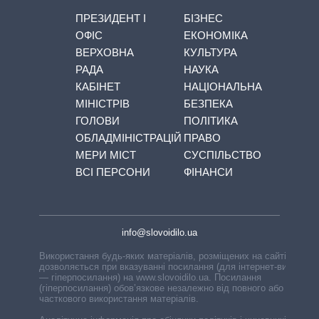
ПРЕЗИДЕНТ І
БІЗНЕС
ОФІС
ЕКОНОМІКА
ВЕРХОВНА
КУЛЬТУРА
РАДА
НАУКА
КАБІНЕТ
НАЦІОНАЛЬНА
МІНІСТРІВ
БЕЗПЕКА
ГОЛОВИ
ПОЛІТИКА
ОБЛАДМІНІСТРАЦІЙ
ПРАВО
МЕРИ МІСТ
СУСПІЛЬСТВО
ВСІ ПЕРСОНИ
ФІНАНСИ
info@slovoidilo.ua
Використання будь-яких матеріалів, розміщених на сайті,
дозволяється при вказуванні посилання (для інтернет-видань
— гіперпосилання) на www.slovoidilo.ua. Посилання
(гіперпосилання) обов’язкове незалежно від повного або
часткового використання матеріалів.