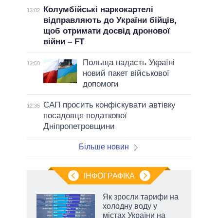
Колумбійські наркокартелі
13:02
відправляють до України бійців,
щоб отримати досвід дронової
війни – FT
Польща надасть Україні
12:50
новий пакет військової
допомоги
САП просить конфіскувати автівку
12:35
посадовця податкової
Дніпропетровщини
Більше новин
ІНФОГРАФІКА
Як зросли тарифи на
ладів
холодну воду у
містах України на