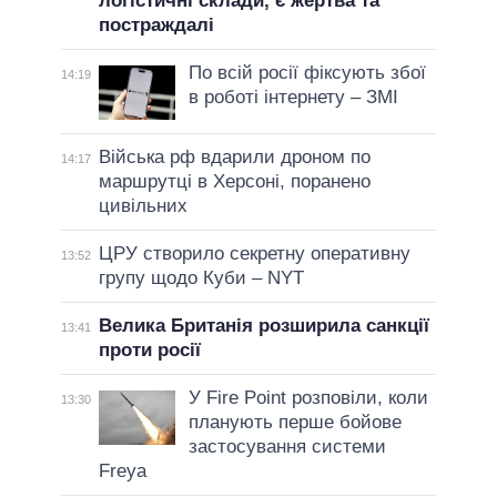
логістичні склади, є жертва та
постраждалі
По всій росії фіксують збої
14:19
в роботі інтернету – ЗМІ
Війська рф вдарили дроном по
14:17
маршрутці в Херсоні, поранено
цивільних
ЦРУ створило секретну оперативну
13:52
групу щодо Куби – NYT
Велика Британія розширила санкції
13:41
проти росії
У Fire Point розповіли, коли
13:30
планують перше бойове
застосування системи
Freya