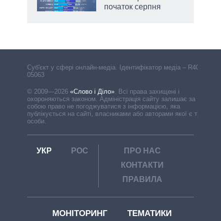
початок серпня
Cуб'єкт у сфері онлайн-медіа. Ідентифікатор медіа – R40-
05063
© 2009—2026
«Слово і Діло»
.
Всі права захищені і
охороняються законом. Адміністрація сайту залишає за
собою право не погоджуватися з інформацією, яка
публікується на сайті, власниками або авторами якої є треті
особи.
УКР
РОС
ПРО НАС
КОНТАКТИ
ПРАВИЛА
МОНІТОРИНГ
ТЕМАТИКИ