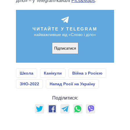
діло» – у Telegram-каналі
Pics&Maps
.
ЧИТАЙТЕ У TELEGRAM
найважливіше від «Слово і діло»
Підписатися
Школа
Канікули
Війна з Росією
ЗНО-2022
Напад Росії на Україну
Поділитися: