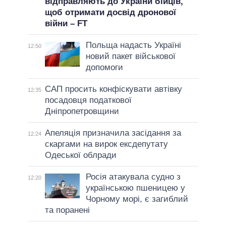
відправляють до України бійців,
щоб отримати досвід дронової
війни – FT
Польща надасть Україні
12:50
новий пакет військової
допомоги
САП просить конфіскувати автівку
12:35
посадовця податкової
Дніпропетровщини
Апеляція призначила засідання за
12:24
скаргами на вирок ексдепутату
Одеської облради
Росія атакувала судно з
12:20
українською пшеницею у
Чорному морі, є загиблий
та поранені