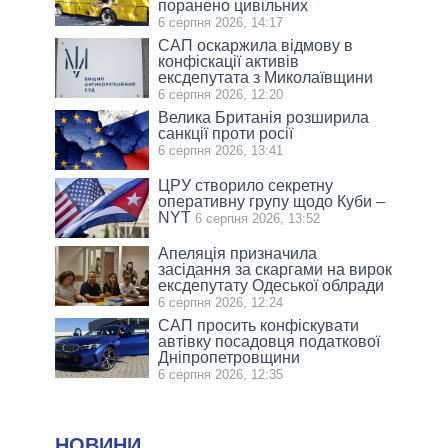
поранено цивільних
6 серпня 2026, 14:17
САП оскаржила відмову в
конфіскації активів
ексдепутата з Миколаївщини
6 серпня 2026, 12:20
Велика Британія розширила
санкції проти росії
6 серпня 2026, 13:41
ЦРУ створило секретну
оперативну групу щодо Куби –
NYT
6 серпня 2026, 13:52
Апеляція призначила
засідання за скаргами на вирок
ексдепутату Одеської облради
6 серпня 2026, 12:24
САП просить конфіскувати
автівку посадовця податкової
Дніпропетровщини
6 серпня 2026, 12:35
НОВИНИ