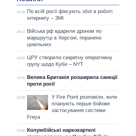
По всій росії фіксують збої в роботі
14:19
інтернету – ЗМІ
Війська рф вдарили дроном по
14:17
маршрутці в Херсоні, поранено
цивільних
ЦРУ створило секретну оперативну
13:52
групу щодо Куби – NYT
Велика Британія розширила санкції
13:41
проти росії
У Fire Point розповіли, коли
13:30
планують перше бойове
застосування системи
Freya
Колумбійські наркокартелі
13:02