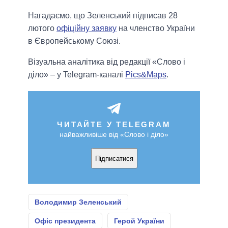
Нагадаємо, що Зеленський підписав 28
лютого
офіційну заявку
на членство України
в Європейському Союзі.
Візуальна аналітика від редакції «Слово і
діло» – у Telegram-каналі
Pics&Maps
.
ЧИТАЙТЕ У TELEGRAM
найважливіше від «Слово і діло»
Підписатися
Володимир Зеленський
Офіс президента
Герой України