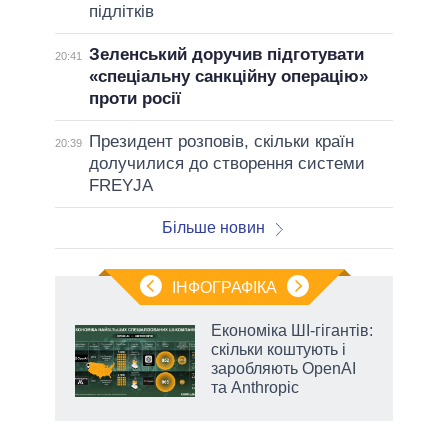
підлітків
Зеленський доручив підготувати
20:41
«спеціальну санкційну операцію»
проти росії
Президент розповів, скільки країн
20:39
долучилися до створення системи
FREYJA
Більше новин
ІНФОГРАФІКА
жет
Економіка ШІ-гігантів:
скільки коштують і
ків
заробляють OpenAI
та Anthropic