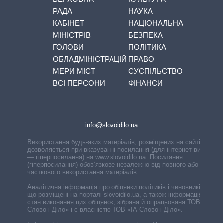
РАДА
НАУКА
КАБІНЕТ
НАЦІОНАЛЬНА
МІНІСТРІВ
БЕЗПЕКА
ГОЛОВИ
ПОЛІТИКА
ОБЛАДМІНІСТРАЦІЙ
ПРАВО
МЕРИ МІСТ
СУСПІЛЬСТВО
ВСІ ПЕРСОНИ
ФІНАНСИ
info@slovoidilo.ua
Використання будь-яких матеріалів, розміщених на сайті,
дозволяється при вказуванні посилання (для інтернет-видань
— гіперпосилання) на www.slovoidilo.ua. Посилання
(гіперпосилання) обов’язкове незалежно від повного або
часткового використання матеріалів.
Аналітична інформація про обіцянки політиків і чиновників,
що розміщені на порталі slovoidilo.ua, а також інформація про
стан виконання цих обіцянок, зібрана й опрацьована ТОВ «ІА
Слово і Діло» і є власністю ТОВ «ІА Слово і Діло».