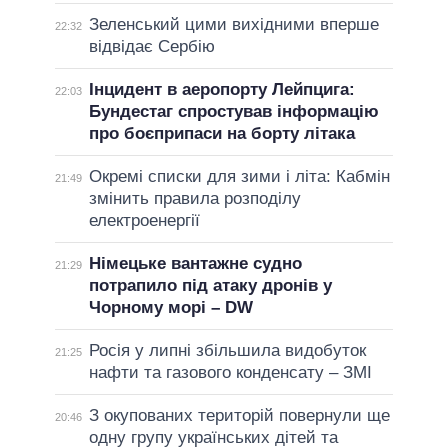
Зеленський цими вихідними вперше
22:32
відвідає Сербію
Інцидент в аеропорту Лейпцига:
22:03
Бундестаг спростував інформацію
про боєприпаси на борту літака
Окремі списки для зими і літа: Кабмін
21:49
змінить правила розподілу
електроенергії
Німецьке вантажне судно
21:29
потрапило під атаку дронів у
Чорному морі – DW
Росія у липні збільшила видобуток
21:25
нафти та газового конденсату – ЗМІ
З окупованих територій повернули ще
20:46
одну групу українських дітей та