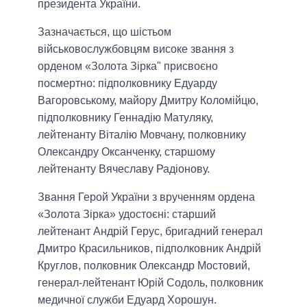
президента України.
Зазначається, що шістьом
військовослужбовцям високе звання з
орденом «Золота Зірка" присвоєно
посмертно: підполковнику Едуарду
Вагоровському, майору Дмитру Коломійцю,
підполковнику Геннадію Матуляку,
лейтенанту Віталію Мовчану, полковнику
Олександру Оксанченку, старшому
лейтенанту Вячеславу Радіонову.
Звання Герой України з врученням ордена
«Золота Зірка» удостоєні: старший
лейтенант Андрій Герус, бригадний генерал
Дмитро Красильников, підполковник Андрій
Круглов, полковник Олександр Мостовий,
генерал-лейтенант Юрій Содоль, полковник
медичної служби Едуард Хорошун.