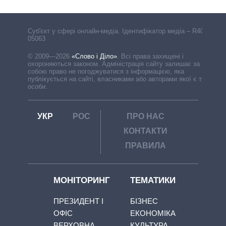
Cуб'єкт у сфері онлайн-медіа. Ідентифікатор медіа – R40-
05063
© 2009—2026
«Слово і Діло»
.
Всі права захищені і
охороняються законом. Адміністрація сайту залишає за
собою право не погоджуватися з інформацією, яка
публікується на сайті, власниками або авторами якої є треті
особи.
УКР
РОС
ПРО НАС
КОНТАКТИ
ПРАВИЛА
МОНІТОРИНГ
ТЕМАТИКИ
ПРЕЗИДЕНТ І
БІЗНЕС
ОФІС
ЕКОНОМІКА
ВЕРХОВНА
КУЛЬТУРА