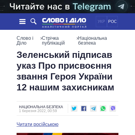
УКР
РОС
НОВИНИ
Слово і
›
Стрічка
›
Національна
Діло
публікацій
безпека
ОБIЦЯНКИ
СТРІЧКА
ПОЛІТИКА
Зеленський підписав
ПОДІЇ
ЕКОНОМІКА
указ Про присвоєння
ПОЛIТИКИ
СТАТТІ
СУСПІЛЬСТВО
звання Героя України
ІНФОГРАФІКА
ДУМКИ
СВІТ
УСІ ПОЛІТИКИ
12 нашим захисникам
ОГЛЯДИ
ПРЕЗИДЕНТ І ОФІС
ВІДЕО
ДАЙДЖЕСТИ
ВЕРХОВНА РАДА
ПІДТРИМАТИ
КАБІНЕТ МІНІСТРІВ
НАЦІОНАЛЬНА БЕЗПЕКА
1 березня 2022, 00:59
ГОЛОВИ ОБЛАДМІНІСТРАЦІЙ
ПОРІВНЯННЯ ПОЛІТИКІВ
МЕРИ МІСТ
Читати російською
ВСІ ПЕРСОНИ