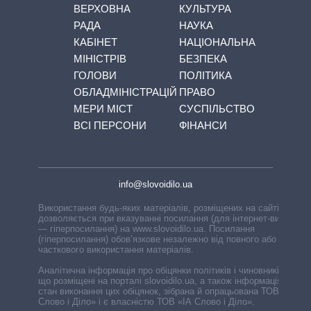
ВЕРХОВНА
КУЛЬТУРА
РАДА
НАУКА
КАБІНЕТ
НАЦІОНАЛЬНА
МІНІСТРІВ
БЕЗПЕКА
ГОЛОВИ
ПОЛІТИКА
ОБЛАДМІНІСТРАЦІЙ
ПРАВО
МЕРИ МІСТ
СУСПІЛЬСТВО
ВСІ ПЕРСОНИ
ФІНАНСИ
info@slovoidilo.ua
Використання будь-яких матеріалів, розміщених на сайті,
дозволяється при вказуванні посилання (для інтернет-видань
— гіперпосилання) на www.slovoidilo.ua. Посилання
(гіперпосилання) обов’язкове незалежно від повного або
часткового використання матеріалів.
Аналітична інформація про обіцянки політиків і чиновників,
що розміщені на порталі slovoidilo.ua, а також інформація про
стан виконання цих обіцянок, зібрана й опрацьована ТОВ «ІА
Слово і Діло» і є власністю ТОВ «ІА Слово і Діло».