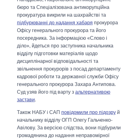
бюро та Спеціалізована антикорупційна
прокуратура викрили на шахрайстві та
підбурюванні до надання хабаря
прокурора
Офісу генерального прокурора та його
посередника. За інформацією «Слово і
діло», йдеться про заступника начальника
відділу підготовки матеріалів щодо
дисциплінарної відповідальності та
звільнення прокурорів з посад департаменту
кадрової роботи та державної служби Офісу
генерального прокурора Захара Антипова.
Суд узяв його під варту з
альтернативою
застави
.
Також НАБУ і САП
повідомили про підозру
й
начальнику відділу ОГП Олегу Гальченко-
Авілову. За версією слідства, вони підбурили
громадянина до надання неправомірної