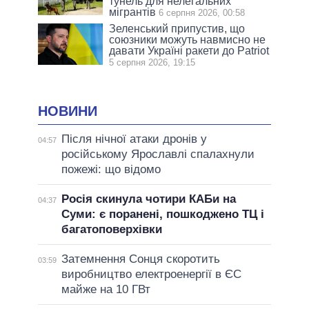
тунель для нелегальних
мігрантів
6 серпня 2026, 00:58
Зеленський припустив, що
союзники можуть навмисно не
давати Україні ракети до Patriot
5 серпня 2026, 19:15
НОВИНИ
Після нічної атаки дронів у
04:57
російському Ярославлі спалахнули
пожежі: що відомо
Росія скинула чотири КАБи на
04:37
Суми: є поранені, пошкоджено ТЦ і
багатоповерхівки
Затемнення Сонця скоротить
03:59
виробництво електроенергії в ЄС
майже на 10 ГВт