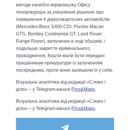
вигоди начебто керівництву Офісу
генпрокурора за ухвалення рішення про
повернення 4 дороговартісних автомобілів
(Mercedes-Benz S400 CDI, Porshe Macan
GTS, Bentley Continental GT, Land Rover
Range Rover), вилучених в ході обшуків, і
подальше закриття кримінального
провадження. Кошти мали бути передані
працівникам прокуратури із залученням
посередника, проте вони залишили їх у себе.
Візуальна аналітика від редакції «Слово і
діло» – у Telegram-каналі
Pics&Maps
.
Візуальна аналітика від редакції «Слово і
діло» – у Telegram-каналі
Pics&Maps
.