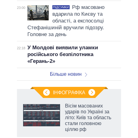
Рф масовано
ПІДСУМКИ
23:00
вдарила по Києву та
області, а експосолці
Стефанішиній вручили підозру.
Головне за день
У Молдові виявили уламки
22:18
російського безпілотника
«Герань-2»
Більше новин
ІНФОГРАФІКА
нтів:
Вісім масованих
 і
ударів по Україні за
nAI
літо: Київ та область
стали головною
ціллю рф