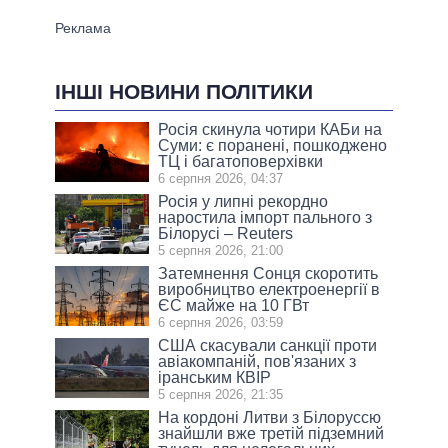
ІНШІ НОВИНИ ПОЛІТИКИ
Росія скинула чотири КАБи на
Суми: є поранені, пошкоджено
ТЦ і багатоповерхівки
6 серпня 2026, 04:37
Росія у липні рекордно
наростила імпорт пального з
Білорусі – Reuters
5 серпня 2026, 21:00
Затемнення Сонця скоротить
виробництво електроенергії в
ЄС майже на 10 ГВт
6 серпня 2026, 03:59
США скасували санкції проти
авіакомпаній, пов'язаних з
іранським КВІР
5 серпня 2026, 21:35
На кордоні Литви з Білоруссю
знайшли вже третій підземний