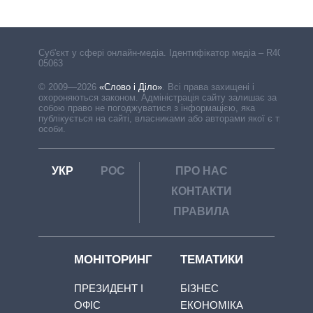
Cуб'єкт у сфері онлайн-медіа. Ідентифікатор медіа – R40-
05063
© 2009—2026
«Слово і Діло»
.
Всі права захищені і
охороняються законом. Адміністрація сайту залишає за
собою право не погоджуватися з інформацією, яка
публікується на сайті, власниками або авторами якої є треті
особи.
УКР
РОС
ПРО НАС
КОНТАКТИ
ПРАВИЛА
МОНІТОРИНГ
ТЕМАТИКИ
ПРЕЗИДЕНТ І
БІЗНЕС
ОФІС
ЕКОНОМІКА