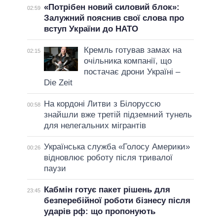
«Потрібен новий силовий блок»:
02:59
Залужний пояснив свої слова про
вступ України до НАТО
Кремль готував замах на
02:15
очільника компанії, що
постачає дрони Україні –
Die Zeit
На кордоні Литви з Білоруссю
00:58
знайшли вже третій підземний тунель
для нелегальних мігрантів
Українська служба «Голосу Америки»
00:26
відновлює роботу після тривалої
паузи
Кабмін готує пакет рішень для
23:45
безперебійної роботи бізнесу після
ударів рф: що пропонують