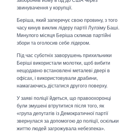
заборонив йому в'їзд до США через
звинувачення у корупції.
Беріша, який заперечує свою провину, з того
часу кинув виклик лідеру партії Лулзіму Баші.
Минулого місяця Беріша скликав партійні
збори та оголосив себе лідером.
Під час суботніх заворушень прихильники
Беріші використали молотки, щоб вибити
нещодавно встановлені металеві двері в
офісах, і використовували драбини,
намагаючись дістатися другого поверху.
У заяві поліції йдеться, що правоохоронці
були змушені втрутитися після того, як
«група депутатів із Демократичної партії
звернулася за допомогою до поліції, оскільки
життю людей загрожувала небезпека».