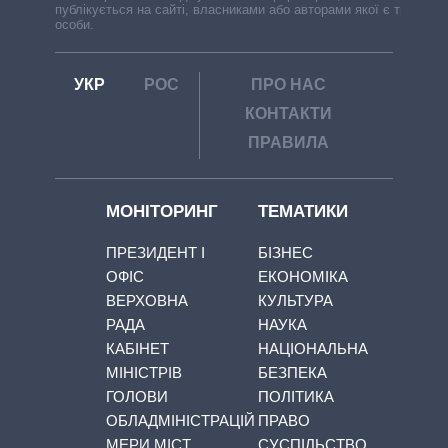
публікується на сайті, власниками або авторами якої є треті
особи.
УКР
РОС
ПРО НАС
КОНТАКТИ
ПРАВИЛА
МОНІТОРИНГ
ТЕМАТИКИ
ПРЕЗИДЕНТ І
БІЗНЕС
ОФІС
ЕКОНОМІКА
ВЕРХОВНА
КУЛЬТУРА
РАДА
НАУКА
КАБІНЕТ
НАЦІОНАЛЬНА
МІНІСТРІВ
БЕЗПЕКА
ГОЛОВИ
ПОЛІТИКА
ОБЛАДМІНІСТРАЦІЙ
ПРАВО
МЕРИ МІСТ
СУСПІЛЬСТВО