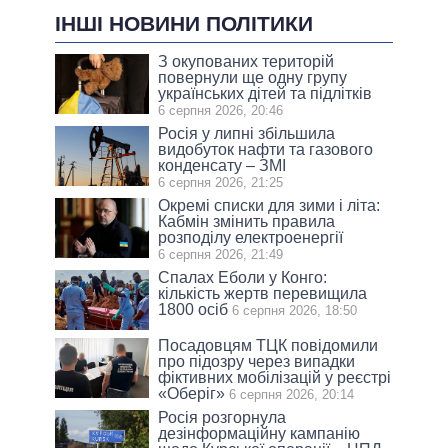
ІНШІ НОВИНИ ПОЛІТИКИ
З окупованих територій
повернули ще одну групу
українських дітей та підлітків
6 серпня 2026, 20:46
Росія у липні збільшила
видобуток нафти та газового
конденсату – ЗМІ
6 серпня 2026, 21:25
Окремі списки для зими і літа:
Кабмін змінить правила
розподілу електроенергії
6 серпня 2026, 21:49
Спалах Еболи у Конго:
кількість жертв перевищила
1800 осіб
6 серпня 2026, 18:50
Посадовцям ТЦК повідомили
про підозру через випадки
фіктивних мобілізацій у реєстрі
«Оберіг»
6 серпня 2026, 20:14
Росія розгорнула
дезінформаційну кампанію