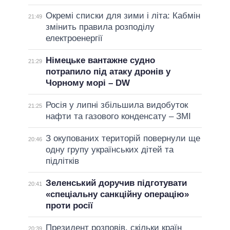
Окремі списки для зими і літа: Кабмін
21:49
змінить правила розподілу
електроенергії
Німецьке вантажне судно
21:29
потрапило під атаку дронів у
Чорному морі – DW
Росія у липні збільшила видобуток
21:25
нафти та газового конденсату – ЗМІ
З окупованих територій повернули ще
20:46
одну групу українських дітей та
підлітків
Зеленський доручив підготувати
20:41
«спеціальну санкційну операцію»
проти росії
Президент розповів, скільки країн
20:39