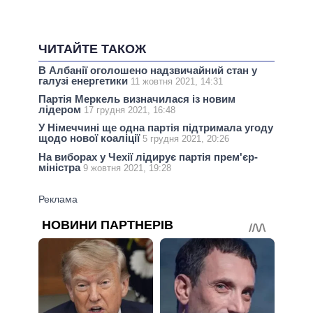
ЧИТАЙТЕ ТАКОЖ
В Албанії оголошено надзвичайний стан у
галузі енергетики
11 жовтня 2021, 14:31
Партія Меркель визначилася із новим
лідером
17 грудня 2021, 16:48
У Німеччині ще одна партія підтримала угоду
щодо нової коаліції
5 грудня 2021, 20:26
На виборах у Чехії лідирує партія прем'єр-
міністра
9 жовтня 2021, 19:28