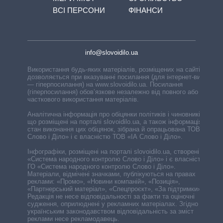
ВСІ ПЕРСОНИ
ФІНАНСИ
info@slovoidilo.ua
Використання будь-яких матеріалів, розміщених на сайті,
дозволяється при вказуванні посилання (для інтернет-видань
— гіперпосилання) на www.slovoidilo.ua. Посилання
(гіперпосилання) обов’язкове незалежно від повного або
часткового використання матеріалів.
Аналітична інформація про обіцянки політиків і чиновників,
що розміщені на порталі slovoidilo.ua, а також інформація про
стан виконання цих обіцянок, зібрана й опрацьована ТОВ «ІА
Слово і Діло» і є власністю ТОВ «ІА Слово і Діло».
Інфографіки, розміщені на порталі slovoidilo.ua, створені ГО
«Система народного контролю Слово і Діло» і є власністю
ГО «Система народного контролю Слово і Діло».
Матеріали, відмічені значками, публікуються на правах
реклами: «Промо», «Новини компаній», «Позиція»,
«Партнерський матеріал», «Спецпроєкт», «За підтримки».
Редакція не несе відповідальності за факти та оціночні
судження, оприлюднені у рекламних матеріалах. Згідно з
українським законодавством відповідальність за зміст
реклами несе рекламодавець.