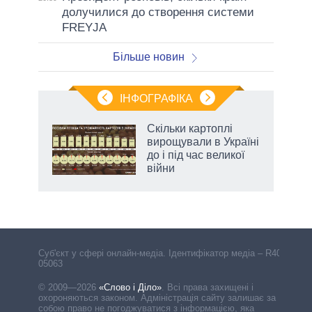
долучилися до створення системи
FREYJA
Більше новин
ІНФОГРАФІКА
нтів:
Скільки картоплі
 і
вирощували в Україні
nAI
до і під час великої
війни
Cуб'єкт у сфері онлайн-медіа. Ідентифікатор медіа – R40-
05063
© 2009—2026
«Слово і Діло»
.
Всі права захищені і
охороняються законом. Адміністрація сайту залишає за
собою право не погоджуватися з інформацією, яка