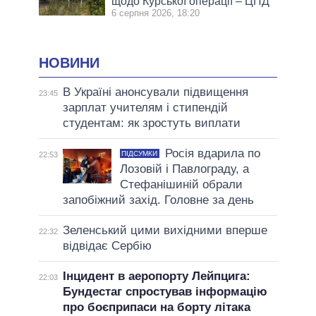
щодо Курської операції – ЦПД
6 серпня 2026, 18:20
НОВИНИ
В Україні анонсували підвищення
23:45
зарплат учителям і стипендій
студентам: як зростуть виплати
Росія вдарила по
ПІДСУМКИ
22:53
Лозовій і Павлограду, а
Стефанішиній обрали
запобіжний захід. Головне за день
Зеленський цими вихідними вперше
22:32
відвідає Сербію
Інцидент в аеропорту Лейпцига:
22:03
Бундестаг спростував інформацію
про боєприпаси на борту літака