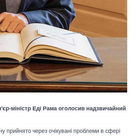
Як за 10 років
змінилася кількість
'єр-міністр Еді Рама оголосив надзвичайний
вступників на
бакалаврат,
магістратуру та
аспірантуру
у прийнято через очікувані проблеми в сфері