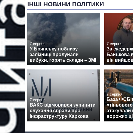
ІНШІ НОВИНИ ПОЛІТИКИ
7 серпня
7 серпня
У Брянську поблизу
За ексдер
залізниці пролунали
Банькова в
вибухи, горять склади – ЗМІ
він вийшов
7 серпня
База ФСБ т
7 серпня
ВАКС відмовився зупинити
«тіньовог
слухання справи про
атакували 
інфраструктуру Харкова
ворожих ці