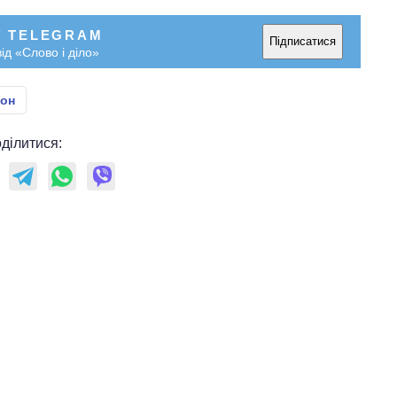
У TELEGRAM
Підписатися
ід «Слово і діло»
он
ділитися: