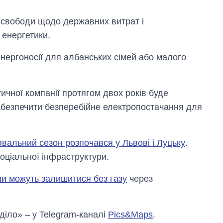
 свободи щодо державних витрат і
 енергетики.
енергоносії для албанських сімей або малого
ичної компанії протягом двох років буде
абезпечити безперебійне електропостачання для
вальний сезон розпочався у Львові і Луцьку
.
оціальної інфраструктури.
їни можуть залишитися без газу
через
 діло» – у Telegram-каналі
Pics&Maps
.