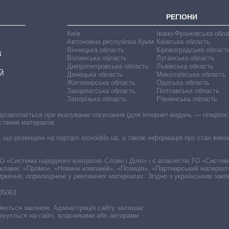
РЕГІОНИ
Київ
Івано-Франківська обл
Автономна республіка Крим
Київська область
Вінницька область
Кіровоградська област
В
Волинська область
Луганська область
Дніпропетровська область
Львівська область
Й
Донецька область
Миколаївська область
Житомирська область
Одеська область
Закарпатська область
Полтавська область
Запорізька область
Рівненська область
 дозволяється при вказуванні посилання (для інтернет-видань — гіперпоси
стання матеріалів.
, що розміщені на порталі slovoidilo.ua, а також інформація про стан вик
і ГО «Система народного контролю Слово і Діло» і є власністю ГО «Систе
еклами: «Промо», «Новини компаній», «Позиція», «Партнерський матеріал
судження, оприлюднені у рекламних матеріалах. Згідно з українським зак
-05063
няються законом. Адміністрація сайту залишає
ікується на сайті, власниками або авторами