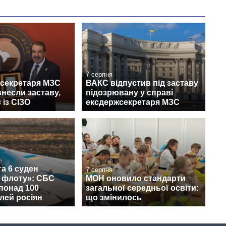
7 серпня
жсекретаря МЗС
ВАКС відпустив під заставу
несли заставу,
підозрювану у справі
 із СІЗО
ексдержсекретаря МЗС
а 6 суден
7 серпня
о флоту»: СБС
МОН оновило стандарти
понад 100
загальної середньої освіти:
лей росіян
що змінилось