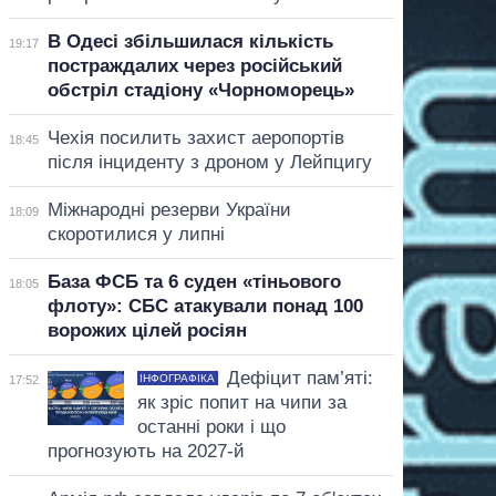
В Одесі збільшилася кількість
19:17
постраждалих через російський
обстріл стадіону «Чорноморець»
Чехія посилить захист аеропортів
18:45
після інциденту з дроном у Лейпцигу
Міжнародні резерви України
18:09
скоротилися у липні
База ФСБ та 6 суден «тіньового
18:05
флоту»: СБС атакували понад 100
ворожих цілей росіян
Дефіцит пам’яті:
ІНФОГРАФІКА
17:52
як зріс попит на чипи за
останні роки і що
прогнозують на 2027-й