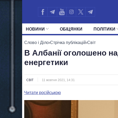
НОВИНИ
ОБIЦЯНКИ
ПОЛIТИКИ
УСІ ПОЛІТИКИ
ПРЕЗИДЕНТ І ОФ
Слово і Діло
›
Стрічка публікацій
›
Світ
В Албанії оголошено на
енергетики
СВІТ
11 жовтня 2021, 14:31
Читати російською