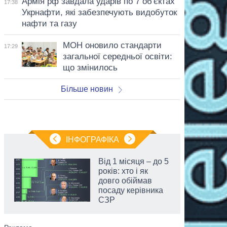
Армія рф завдала ударів по 7 об'єктах
17:38
Укрнафти, які забезпечують видобуток
нафти та газу
МОН оновило стандарти
17:29
загальної середньої освіти:
що змінилось
Більше новин
ІНФОГРАФІКА
Від 1 місяця – до 5
років: хто і як
довго обіймав
посаду керівника
СЗР