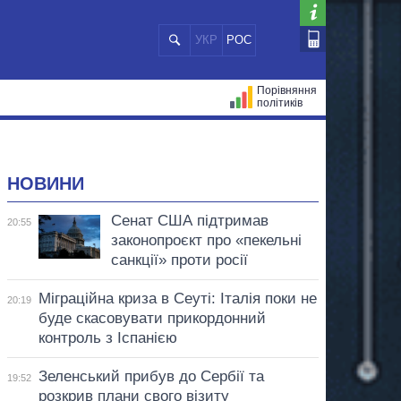
УКР
РОС
Порівняння
політиків
ЦІЙ
МЕРИ МІСТ
ВСІ ПЕРСОНИ
НОВИНИ
Сенат США підтримав
20:55
законопроєкт про «пекельні
санкції» проти росії
Міграційна криза в Сеуті: Італія поки не
20:19
буде скасовувати прикордонний
контроль з Іспанією
Зеленський прибув до Сербії та
19:52
розкрив плани свого візиту