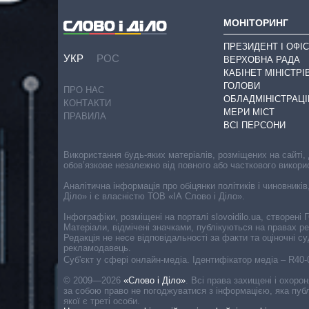
МОНІТОРИНГ
ПРЕЗИДЕНТ І ОФІС
УКР
РОС
ВЕРХОВНА РАДА
КАБІНЕТ МІНІСТРІ
ГОЛОВИ
ПРО НАС
ОБЛАДМІНІСТРАЦІ
КОНТАКТИ
МЕРИ МІСТ
ПРАВИЛА
ВСІ ПЕРСОНИ
Використання будь-яких матеріалів, розміщених на сайті,
обов’язкове незалежно від повного або часткового викори
Аналітична інформація про обіцянки політиків і чиновників
Діло» і є власністю ТОВ «ІА Слово і Діло».
Інфографіки, розміщені на порталі slovoidilo.ua, створен
Матеріали, відмічені значками, публікуються на правах р
Редакція не несе відповідальності за факти та оціночні 
рекламодавець.
Cуб'єкт у сфері онлайн-медіа. Ідентифікатор медіа – R40
© 2009—2026
«Слово і Діло»
.
Всі права захищені і охоро
за собою право не погоджуватися з інформацією, яка публ
якої є треті особи.