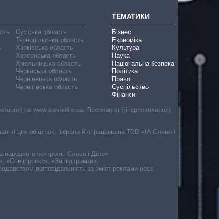
ТЕМАТИКИ
асть
Сумська область
Бізнес
Тернопільська область
Економіка
ь
Харківська область
Культура
Херсонська область
Наука
Хмельницька область
Національна безпека
Черкаська область
Політика
Чернівецька область
Право
Чернігівська область
Суспільство
Фінанси
лання) на www.slovoidilo.ua. Посилання (гіперпосилання)
онання цих обіцянок, зібрана й опрацьована ТОВ «ІА Слово і
ма народного контролю Слово і Діло».
», «Спецпроєкт», «За підтримки».
онодавством відповідальність за зміст реклами несе