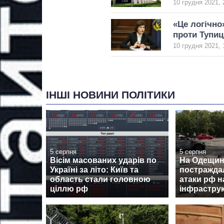
10 грудня 2021, 
«Це логічно
проти Тупиц
10 грудня 2021, 
ІНШІ НОВИНИ ПОЛІТИКИ
5 серпня
5 серпня
Вісім масованих ударів по
На Одещині
Україні за літо: Київ та
постражда
область стали головною
атаки рф н
ціллю рф
інфрастру