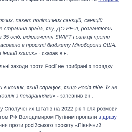
ючих, пакет політичних санкцій, санкцій
е страшна зрада, яку, ДО РЕЧІ, розганяють.
 35 осіб, відключення SWIFT і санкції проти
скасовано в проєкті бюджету Міноборони США.
в інший кошик»
- сказав він.
ні заходи проти Росії не прибрані з порядку
в кошик, який спрацює, якщо Росія піде. Їх не
 кошик з покараннями»
- запевнив він.
Скільки картоплі
у Сполучених Штатів на 2022 рік після розмови
вирощували в
нтом РФ Володимиром Путіним пропали
відразу
Україні до і під час
великої війни
ня проти російського проєкту «Північний