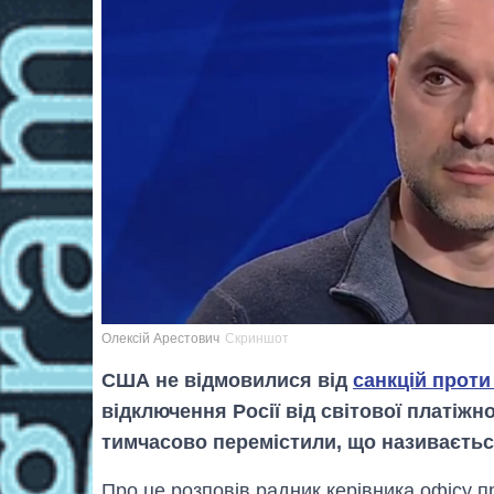
Олексій Арестович
Скриншот
США не відмовилися від
санкцій проти
відключення Росії від світової платіжн
тимчасово перемістили, що називаєтьс
Про це розповів радник керівника офісу 