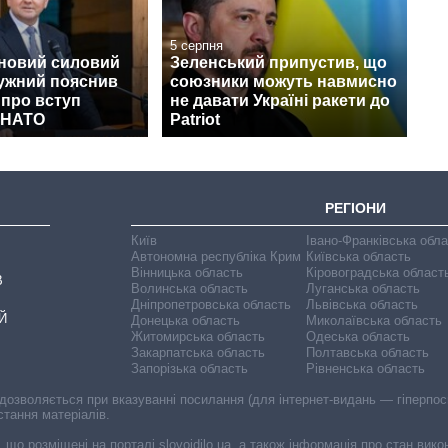
5 серпня
 новий силовий
Зеленський припустив, що
лужний пояснив
союзники можуть навмисно
 про вступ
не давати Україні ракети до
о НАТО
Patriot
РЕГІОНИ
Київ
Івано-Франківська обл
Автономна республіка Крим
Київська область
Вінницька область
Кіровоградська област
В
Волинська область
Луганська область
Дніпропетровська область
Львівська область
Й
Донецька область
Миколаївська область
Житомирська область
Одеська область
Закарпатська область
Полтавська область
Запорізька область
Рівненська область
 дозволяється при вказуванні посилання (для інтернет-видань — гіперпоси
стання матеріалів.
, що розміщені на порталі slovoidilo.ua, а також інформація про стан вик