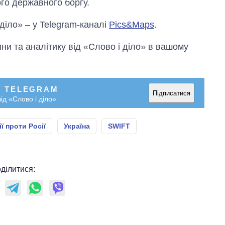
кого державного боргу.
 діло» – у Telegram-каналі
Pics&Maps
.
и та аналітику від «Слово і діло» в вашому
У TELEGRAM
Підписатися
ід «Слово і діло»
ї проти Росії
Україна
SWIFT
ділитися: