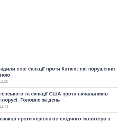
дили нові санкції проти Китаю: які порушення
иною
12:15
ленського та санкції США проти начальників
Білорусі. Головне за день
21:41
анкції проти керівників слідчого ізолятора в