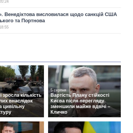
20:24
». Венедіктова висловилася щодо санкцій США
ького та Портнова
18:55
5 серпня
 зросла кількість
Вартість Плану стійкості
лих внаслідок
Києва після перегляду
а цивільну
зменшили майже вдвічі –
ктуру
Кличко