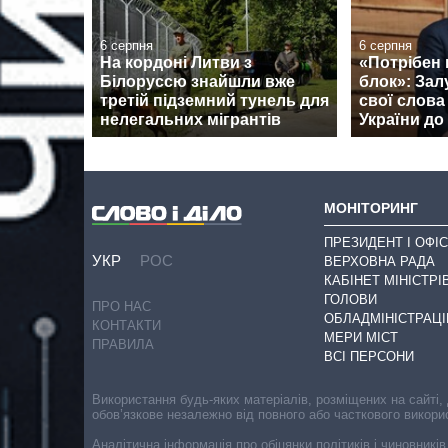
6 серпня
6 серпня
На кордоні Литви з
«Потрібен
Білоруссю знайшли вже
блок»: За
третій підземний тунель для
свої слова
нелегальних мігрантів
України д
МОНІТОРИНГ
ПРЕЗИДЕНТ І ОФІС
УКР
РОС
ВЕРХОВНА РАДА
КАБІНЕТ МІНІСТРІ
ГОЛОВИ
ПРО НАС
ОБЛАДМІНІСТРАЦІ
КОНТАКТИ
МЕРИ МІСТ
ПРАВИЛА
ВСІ ПЕРСОНИ
Використання будь-яких матеріалів, розміщених на сайті,
обов’язкове незалежно від повного або часткового викори
Аналітична інформація про обіцянки політиків і чиновників