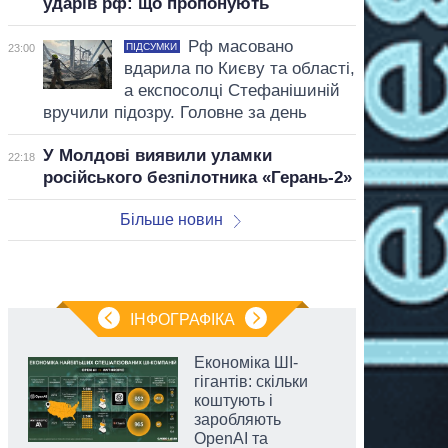
ударів рф: що пропонують
Рф масовано
ПІДСУМКИ
23:00
вдарила по Києву та області,
а експосолці Стефанішиній
вручили підозру. Головне за день
У Молдові виявили уламки
22:18
російського безпілотника «Герань-2»
Більше новин
ІНФОГРАФІКА
Економіка ШІ-
гігантів: скільки
коштують і
заробляють
OpenAI та