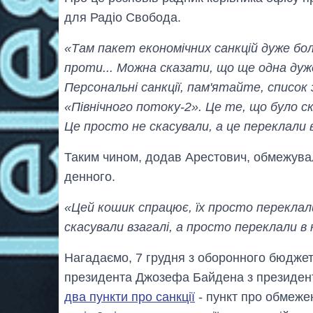
для Радіо Свобода.
«Там пакет економічних санкцій дуже бол
проти... Можна сказати, що ще одна дуж
Персональні санкції, пам'ятайте, список з
«Північного потоку-2». Це те, що було 
Це просто не скасували, а це переклали 
Таким чином, додав Арестович, обмежуваль
денного.
«Цей кошик спрацює, їх просто переклали 
скасували взагалі, а просто переклали в
Нагадаємо, 7 грудня з оборонного бюджет
президента Джозефа Байдена з президе
два пункти про санкції
- пункт про обмежен