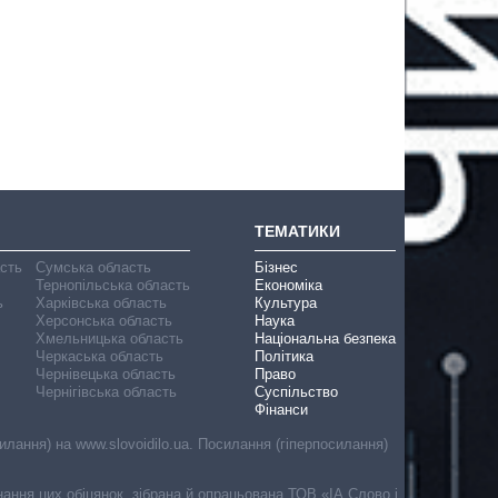
ТЕМАТИКИ
асть
Сумська область
Бізнес
Тернопільська область
Економіка
ь
Харківська область
Культура
Херсонська область
Наука
Хмельницька область
Національна безпека
Черкаська область
Політика
Чернівецька область
Право
Чернігівська область
Суспільство
Фінанси
лання) на www.slovoidilo.ua. Посилання (гіперпосилання)
онання цих обіцянок, зібрана й опрацьована ТОВ «ІА Слово і