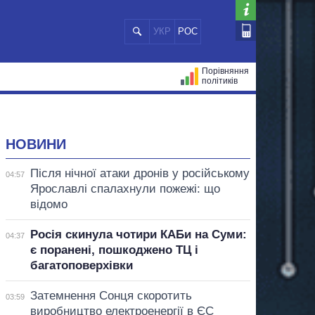
УКР
РОС
Порівняння
політиків
ЦІЙ
МЕРИ МІСТ
ВСІ ПЕРСОНИ
НОВИНИ
Після нічної атаки дронів у російському
04:57
Ярославлі спалахнули пожежі: що
відомо
Росія скинула чотири КАБи на Суми:
04:37
є поранені, пошкоджено ТЦ і
багатоповерхівки
Затемнення Сонця скоротить
03:59
виробництво електроенергії в ЄС