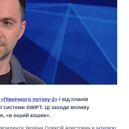
 «Північного потоку-2»
і від планів
ої системи SWIFT. Ці заходи впливу
я, «в інший кошик».
президента України Олексій Арестович в
інтерв'ю