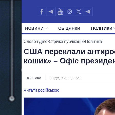
НОВИНИ
ОБIЦЯНКИ
ПОЛIТИКИ
УСІ ПОЛІТИКИ
ПРЕЗИДЕНТ І ОФ
Слово і Діло
›
Стрічка публікацій
›
Політика
США переклали антиросі
кошик» – Офіс президе
ПОЛІТИКА
11 грудня 2021, 22:28
Читати російською