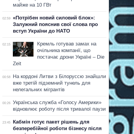
майже на 10 ГВт
«Потрібен новий силовий блок»:
02:59
Залужний пояснив свої слова про
вступ України до НАТО
Кремль готував замах на
02:15
очільника компанії, що
постачає дрони Україні – Die
Zeit
На кордоні Литви з Білоруссю знайшли
00:58
вже третій підземний тунель для
нелегальних мігрантів
Українська служба «Голосу Америки»
00:26
відновлює роботу після тривалої паузи
Кабмін готує пакет рішень для
23:45
безперебійної роботи бізнесу після