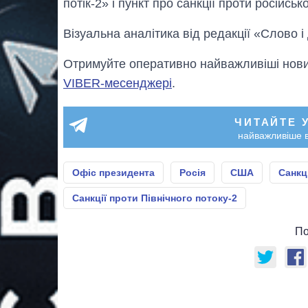
потік-2» і пункт про санкції проти російсь
Візуальна аналітика від редакції «Слово і
Отримуйте оперативно найважливіші новин
VIBER-месенджері
.
ЧИТАЙТЕ 
найважливіше в
Офіс президента
Росія
США
Санкці
Санкції проти Північного потоку-2
По