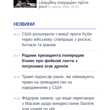
санкційну операцію» проти
росії
6 серпня 2026, 20:41
НОВИНИ
США розширили санкції проти Куби
05:17
через військову співпрацю з росією,
Китаєм та Іраном
Радник президента попередив
04:57
бізнес про фейкові листи з
погрозами атак дронів
Трамп підписав укази, які обмежують
04:39
право на громадянство за
народженням у США
Федоров заявив, що веде переговори
03:56
з Маском щодо використання Starlink
для ударів по рф