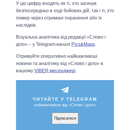
У цю цифру входять як ті, хто загинув
безпосередньо в ході бойових дій, так і ті, хто
помер через отримані поранення або їх
наслідків.
Візуальна аналітика від редакції «Слово і
діло» – у Telegram-каналі
Pics&Maps
.
Отримуйте оперативно найважливіші
новини та аналітику від «Слово і діло» в
вашому
VIBER-месенджері
.
ЧИТАЙТЕ У TELEGRAM
найважливіше від «Слово і діло»
Підписатися