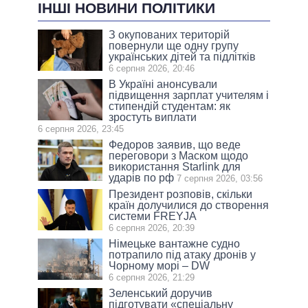
ІНШІ НОВИНИ ПОЛІТИКИ
З окупованих територій
повернули ще одну групу
українських дітей та підлітків
6 серпня 2026, 20:46
В Україні анонсували
підвищення зарплат учителям і
стипендій студентам: як
зростуть виплати
6 серпня 2026, 23:45
Федоров заявив, що веде
переговори з Маском щодо
використання Starlink для
ударів по рф
7 серпня 2026, 03:56
Президент розповів, скільки
країн долучилися до створення
системи FREYJA
6 серпня 2026, 20:39
Німецьке вантажне судно
потрапило під атаку дронів у
Чорному морі – DW
6 серпня 2026, 21:29
Зеленський доручив
підготувати «спеціальну