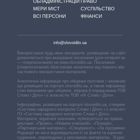
ОБЛАДМІНІСТРАЦІЙ
ПРАВО
МЕРИ МІСТ
СУСПІЛЬСТВО
ВСІ ПЕРСОНИ
ФІНАНСИ
info@slovoidilo.ua
Використання будь-яких матеріалів, розміщених на сайті,
дозволяється при вказуванні посилання (для інтернет-видань
— гіперпосилання) на www.slovoidilo.ua. Посилання
(гіперпосилання) обов’язкове незалежно від повного або
часткового використання матеріалів.
Аналітична інформація про обіцянки політиків і чиновників,
що розміщені на порталі slovoidilo.ua, а також інформація про
стан виконання цих обіцянок, зібрана й опрацьована ТОВ «ІА
Слово і Діло» і є власністю ТОВ «ІА Слово і Діло».
Інфографіки, розміщені на порталі slovoidilo.ua, створені ГО
«Система народного контролю Слово і Діло» і є власністю
ГО «Система народного контролю Слово і Діло».
Матеріали, відмічені значками, публікуються на правах
реклами: «Промо», «Новини компаній», «Позиція»,
«Партнерський матеріал», «Спецпроєкт», «За підтримки».
Редакція не несе відповідальності за факти та оціночні
судження, оприлюднені у рекламних матеріалах. Згідно з