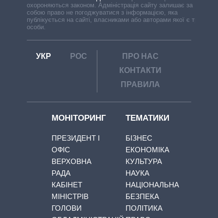
охороняються законом. Адміністрація сайту залишає за
собою право не погоджуватися з інформацією, яка
публікується на сайті, власниками або авторами якої є треті
особи.
УКР
РОС
ПРО НАС
КОНТАКТИ
ПРАВИЛА
МОНІТОРИНГ
ТЕМАТИКИ
ПРЕЗИДЕНТ І
БІЗНЕС
ОФІС
ЕКОНОМІКА
ВЕРХОВНА
КУЛЬТУРА
РАДА
НАУКА
КАБІНЕТ
НАЦІОНАЛЬНА
МІНІСТРІВ
БЕЗПЕКА
ГОЛОВИ
ПОЛІТИКА