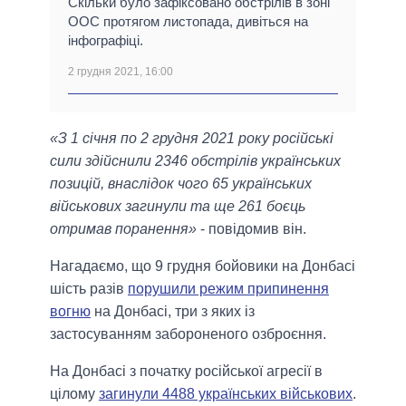
Скільки було зафіксовано обстрілів в зоні
ООС протягом листопада, дивіться на
інфографіці.
2 грудня 2021, 16:00
«З 1 січня по 2 грудня 2021 року російські
сили здійснили 2346 обстрілів українських
позицій, внаслідок чого 65 українських
військових загинули та ще 261 боєць
отримав поранення»
- повідомив він.
Нагадаємо, що 9 грудня бойовики на Донбасі
шість разів
порушили режим припинення
вогню
на Донбасі, три з яких із
застосуванням забороненого озброєння.
На Донбасі з початку російської агресії в
цілому
загинули 4488 українських військових
.