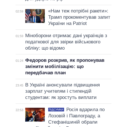
«Нам теж потрібні ракети»:
02:59
Трамп прокоментував запит
України на Patriot
Міноборони отримає дані українців з
01:59
податкової для звірки військового
обліку: що відомо
Федоров розкрив, як пропонував
01:24
змінити мобілізацію: що
передбачав план
В Україні анонсували підвищення
23:45
зарплат учителям і стипендій
студентам: як зростуть виплати
Росія вдарила по
ПІДСУМКИ
22:53
Лозовій і Павлограду, а
Стефанішиній обрали