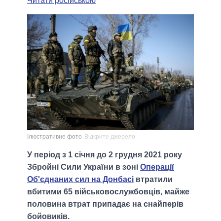
Читати російською
Ілюстративне фото
Відкрите джерело
У період з 1 січня до 2 грудня 2021 року
Збройні Сили України в зоні
Операції
Об'єднаних сил на Донбасі
втратили
вбитими 65 військовослужбовців, майже
половина втрат припадає на снайперів
бойовиків.