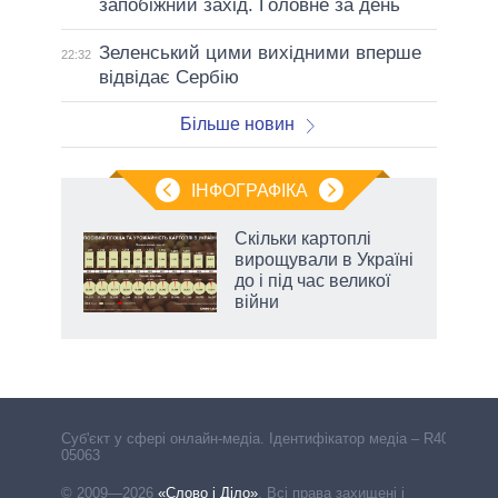
запобіжний захід. Головне за день
Зеленський цими вихідними вперше
22:32
відвідає Сербію
Більше новин
ІНФОГРАФІКА
жет
Скільки картоплі
вирощували в Україні
ків
до і під час великої
війни
Cуб'єкт у сфері онлайн-медіа. Ідентифікатор медіа – R40-
05063
© 2009—2026
«Слово і Діло»
.
Всі права захищені і