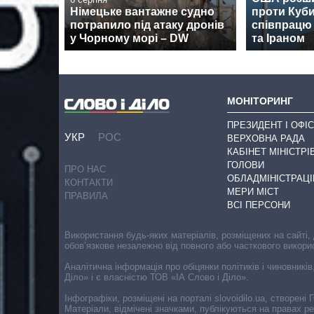
Німецьке вантажне судно
проти Куби
потрапило під атаку дронів
співпрацю 
у Чорному морі – DW
та Іраном
МОНІТОРИНГ
ПРЕЗИДЕНТ І ОФІС
УКР
РОС
ВЕРХОВНА РАДА
КАБІНЕТ МІНІСТРІ
ГОЛОВИ
ПРО НАС
ОБЛАДМІНІСТРАЦІ
КОНТАКТИ
МЕРИ МІСТ
ПРАВИЛА
ВСІ ПЕРСОНИ
Використання будь-яких матеріалів, розміщених на сайті,
обов’язкове незалежно від повного або часткового викори
Аналітична інформація про обіцянки політиків і чиновників
Діло» і є власністю ТОВ «ІА Слово і Діло».
Інфографіки, розміщені на порталі slovoidilo.ua, створен
Матеріали, відмічені значками, публікуються на правах р