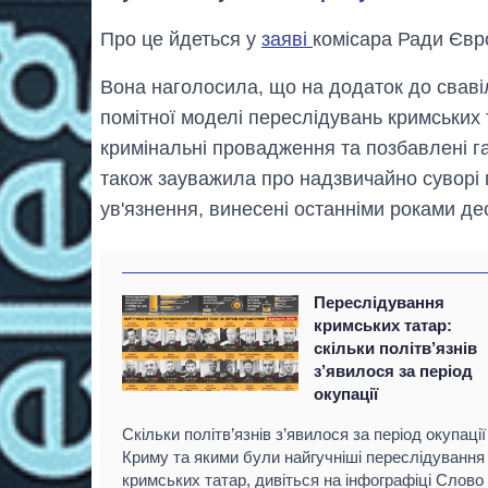
Про це йдеться у
заяві
комісара Ради Євр
Вона наголосила, що на додаток до свавіл
помітної моделі переслідувань кримських т
кримінальні провадження та позбавлені г
також зауважила про надзвичайно суворі 
ув'язнення, винесені останніми роками де
Переслідування
кримських татар:
скільки політв’язнів
з’явилося за період
окупації
Скільки політв’язнів з’явилося за період окупації
Криму та якими були найгучніші переслідування
кримських татар, дивіться на інфографіці Слово 