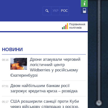
УКР
РОС
Порівняння
політиків
ЦІЙ
МЕРИ МІСТ
ВСІ ПЕРСОНИ
НОВИНИ
Дрони атакували черговий
08:16
логістичний центр
Wildberries у російському
Єкатеринбурзі
Двом найбільшим банкам росії
07:51
загрожує кредитна криза – розвідка
США розширили санкції проти Куби
05:17
через військову співпрацю з росією,