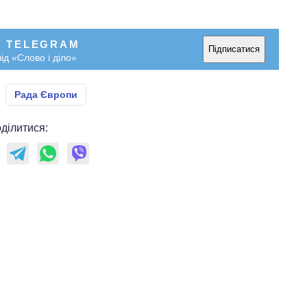
У TELEGRAM
Підписатися
ід «Слово і діло»
Рада Європи
ділитися: