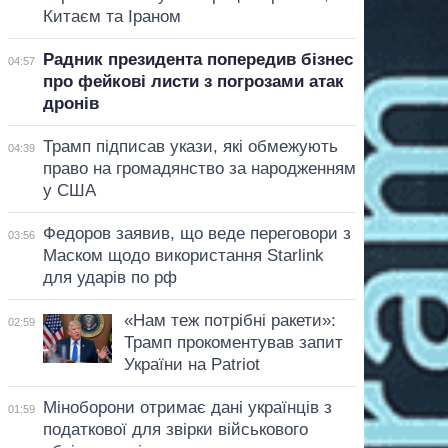
Китаєм та Іраном
Радник президента попередив бізнес
04:57
про фейкові листи з погрозами атак
дронів
Трамп підписав укази, які обмежують
04:39
право на громадянство за народженням
у США
Федоров заявив, що веде переговори з
03:56
Маском щодо використання Starlink
для ударів по рф
«Нам теж потрібні ракети»:
02:59
Трамп прокоментував запит
України на Patriot
Міноборони отримає дані українців з
01:59
податкової для звірки військового