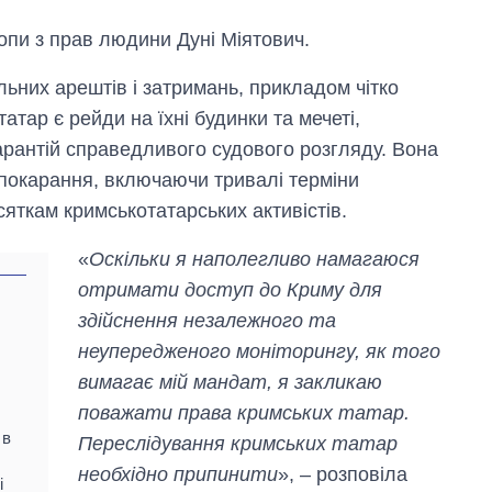
опи з прав людини Дуні Міятович.
ьних арештів і затримань, прикладом чітко
атар є рейди на їхні будинки та мечеті,
арантій справедливого судового розгляду. Вона
покарання, включаючи тривалі терміни
сяткам кримськотатарських активістів.
«
Оскільки я наполегливо намагаюся
отримати доступ до Криму для
здійснення незалежного та
неупередженого моніторингу, як того
вимагає мій мандат, я закликаю
Як за 10 років
поважати права кримських татар.
змінилася кількість
 в
вступників на
Переслідування кримських татар
бакалаврат,
необхідно припинити
», – розповіла
магістратуру та
і