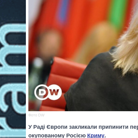
Фото DW
У Раді Європи закликали припинити пе
окупованому Росією
Криму
.