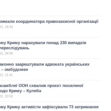
римали координатора правозахисної організації
21, 16:54
му Криму нарахували понад 230 випадків
переслідувань
21, 04:00
аконно заарештували адвоката українських
в – омбудсмен
1, 11:41
асамблеї ООН схвалив проєкт посиленої
одо Криму – Кулеба
21, 20:52
му Криму активісти зафіксували 73 затримання