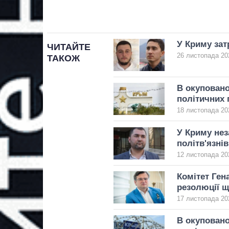
У Криму зат
ЧИТАЙТЕ
26 листопада 20
ТАКОЖ
В окуповано
політичних 
18 листопада 20
У Криму нез
політв'язні
12 листопада 202
Комітет Ген
резолюції щ
17 листопада 20
В окуповано