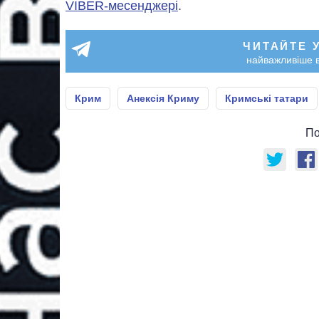
VIBER-месенджері
.
ЧИТАЙТЕ 
найважливіше в
Крим
Анексія Криму
Кримські татари
По