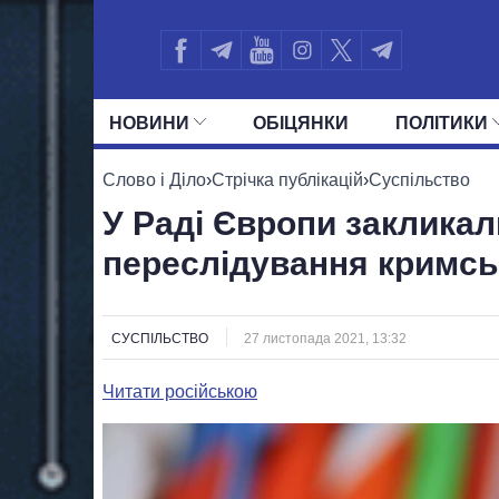
НОВИНИ
ОБIЦЯНКИ
ПОЛIТИКИ
УСІ ПОЛІТИКИ
ПРЕЗИДЕНТ І ОФ
Слово і Діло
›
Стрічка публікацій
›
Суспільство
У Раді Європи заклика
переслідування кримсь
СУСПІЛЬСТВО
27 листопада 2021, 13:32
Читати російською