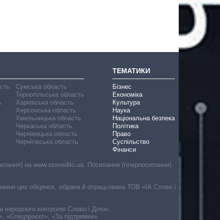
ТЕМАТИКИ
асть
Сумська область
Бізнес
Тернопільська область
Економіка
ь
Харківська область
Культура
Херсонська область
Наука
Хмельницька область
Національна безпека
Черкаська область
Політика
Чернівецька область
Право
Чернігівська область
Суспільство
Фінанси
лання) на www.slovoidilo.ua. Посилання (гіперпосилання)
онання цих обіцянок, зібрана й опрацьована ТОВ «ІА Слово і
ма народного контролю Слово і Діло».
», «Спецпроєкт», «За підтримки».