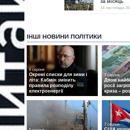
за місяць
14 листопада 20
ІНШІ НОВИНИ ПОЛІТИКИ
6 серпня
Окремі списки для зими і
7 серпня
літа: Кабмін змінить
Двом найб
правила розподілу
росії загр
електроенергії
криза – ро
7 серпня
США розши
6 серпня