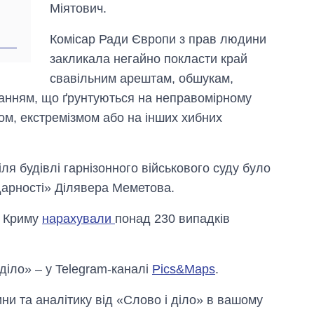
аспірантуру
Міятович.
Комісар Ради Європи з прав людини
закликала негайно покласти край
свавільним арештам, обшукам,
анням, що ґрунтуються на неправомірному
ом, екстремізмом або на інших хибних
я будівлі гарнізонного військового суду було
дарності» Ділявера Меметова.
у Криму
нарахували
понад 230 випадків
 діло» – у Telegram-каналі
Pics&Maps
.
и та аналітику від «Слово і діло» в вашому