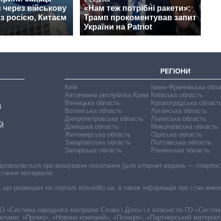
 через військову
«Нам теж потрібні ракети»:
з росією, Китаєм
Трамп прокоментував запит
України на Patriot
РЕГІОНИ
Київ
Івано-Франківська обл
Автономна республіка Крим
Київська область
Вінницька область
Кіровоградська област
В
Волинська область
Луганська область
Дніпропетровська область
Львівська область
Й
Донецька область
Миколаївська область
Житомирська область
Одеська область
Закарпатська область
Полтавська область
Запорізька область
Рівненська область
 дозволяється при вказуванні посилання (для інтернет-видань — гіперпоси
стання матеріалів.
, що розміщені на порталі slovoidilo.ua, а також інформація про стан вик
і ГО «Система народного контролю Слово і Діло» і є власністю ГО «Систе
еклами: «Промо», «Новини компаній», «Позиція», «Партнерський матеріал