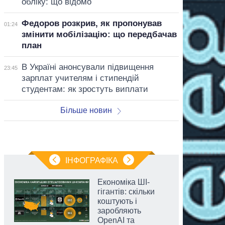
обліку: що відомо
Федоров розкрив, як пропонував
01:24
змінити мобілізацію: що передбачав
план
В Україні анонсували підвищення
23:45
зарплат учителям і стипендій
студентам: як зростуть виплати
Більше новин
ІНФОГРАФІКА
Економіка ШІ-
гігантів: скільки
коштують і
заробляють
OpenAI та