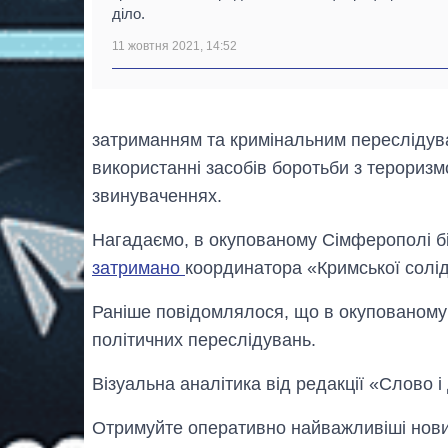
діло.
11 жовтня 2021, 14:52
затриманням та кримінальним переслідув
використанні засобів боротьби з тероризм
звинуваченнях.
Нагадаємо, в окупованому Сімферополі біл
затримано
координатора «Кримської солі
Раніше повідомлялося, що в окупованом
політичних переслідувань.
Візуальна аналітика від редакції «Слово і
Отримуйте оперативно найважливіші новин