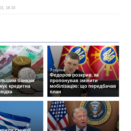
21, 16:33
7 серпня
Федоров розкрив, як
ільшим банкам
пропонував змінити
ожує кредитна
мобілізацію: що передбачав
звідка
план
рили санкції
7 серпня