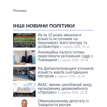
ІНШІ НОВИНИ ПОЛІТИКИ
Як за 10 років змінилася
кількість вступників на
бакалаврат, магістратуру та
аспірантуру
6 серпня 2026, 15:12
Апеляційна палата готова
переглянути ув'язнення судді з
Львівщини
6 серпня 2026, 14:38
На Дніпропетровщині уточнили
кількість жертв сьогоднішніх
обстрілів
6 серпня 2026, 15:55
ВАКС змінив запобіжний захід
екскерівнику держкомбінату
«Прогрес»
6 серпня 2026, 16:20
Обвинуваченому депутату із
Закарпаття вкотре