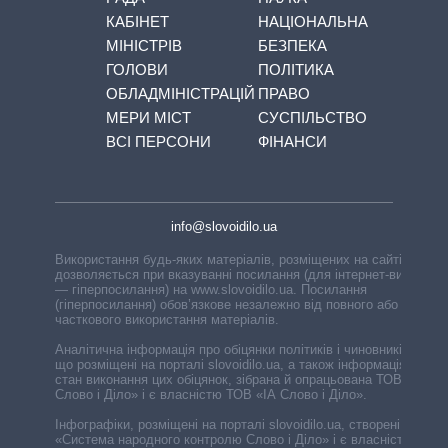
КАБІНЕТ
НАЦІОНАЛЬНА
МІНІСТРІВ
БЕЗПЕКА
ГОЛОВИ
ПОЛІТИКА
ОБЛАДМІНІСТРАЦІЙ
ПРАВО
МЕРИ МІСТ
СУСПІЛЬСТВО
ВСІ ПЕРСОНИ
ФІНАНСИ
info@slovoidilo.ua
Використання будь-яких матеріалів, розміщених на сайті,
дозволяється при вказуванні посилання (для інтернет-видань
— гіперпосилання) на www.slovoidilo.ua. Посилання
(гіперпосилання) обов’язкове незалежно від повного або
часткового використання матеріалів.
Аналітична інформація про обіцянки політиків і чиновників,
що розміщені на порталі slovoidilo.ua, а також інформація про
стан виконання цих обіцянок, зібрана й опрацьована ТОВ «ІА
Слово і Діло» і є власністю ТОВ «ІА Слово і Діло».
Інфографіки, розміщені на порталі slovoidilo.ua, створені ГО
«Система народного контролю Слово і Діло» і є власністю