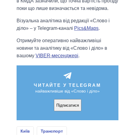
в КМДА зазначили, що точна вартість проїзду
поки що лише визначається та невідома.
Візуальна аналітика від редакції «Слово і
діло» – у Telegram-каналі
Pics&Maps
.
Отримуйте оперативно найважливіші
новини та аналітику від «Слово і діло» в
вашому
VIBER-месенджері
.
ЧИТАЙТЕ У TELEGRAM
найважливіше від «Слово і діло»
Підписатися
Київ
Транспорт