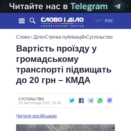
УКР
РОС
НОВИНИ
Слово і Діло
›
Стрічка публікацій
›
Суспільство
Вартість проїзду у
ОБIЦЯНКИ
СТРІЧКА
ПОЛІТИКА
громадському
ПОДІЇ
ЕКОНОМІКА
ПОЛIТИКИ
транспорті підвищать
СТАТТІ
СУСПІЛЬСТВО
ІНФОГРАФІКА
ДУМКИ
СВІТ
УСІ ПОЛІТИКИ
до 20 грн – КМДА
ОГЛЯДИ
ПРЕЗИДЕНТ І ОФІС
ВІДЕО
ДАЙДЖЕСТИ
ВЕРХОВНА РАДА
СУСПІЛЬСТВО
ПІДТРИМАТИ
КАБІНЕТ МІНІСТРІВ
16 листопада 2021, 16:46
ГОЛОВИ ОБЛАДМІНІСТРАЦІЙ
ПОРІВНЯННЯ ПОЛІТИКІВ
Читати російською
МЕРИ МІСТ
ВСІ ПЕРСОНИ