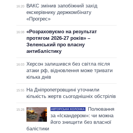
ВАКС змінив запобіжний захід
16:20
екскерівнику держкомбінату
«Прогрес»
«Розраховуємо на результат
16:08
протягом 2026-27 років» –
Зеленський про власну
антибалістику
Херсон залишився без світла після
16:03
атаки рф, відновлення може тривати
кілька днів
На Дніпропетровщині уточнили
15:55
кількість жертв сьогоднішніх обстрілів
Полювання
АВТОРСЬКА КОЛОНКА
15:28
за «Іскандером»: чи можна
його знищити без власної
балістики