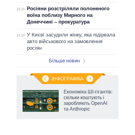
Росіяни розстріляли полоненого
15:15
воїна поблизу Мирного на
Донеччині – прокуратура
У Києві засудили жінку, яка підірвала
15:14
авто військового на замовлення
росіян
Більше новин
ІНФОГРАФІКА
Економіка ШІ-гігантів:
 за
скільки коштують і
асть
заробляють OpenAI
та Anthropic