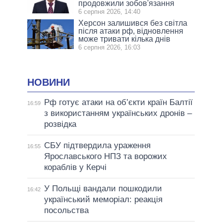
продовжили зобов'язання
6 серпня 2026, 14:40
Херсон залишився без світла
після атаки рф, відновлення
може тривати кілька днів
6 серпня 2026, 16:03
НОВИНИ
Рф готує атаки на об’єкти країн Балтії
16:59
з використанням українських дронів –
розвідка
СБУ підтвердила ураження
16:55
Ярославського НПЗ та ворожих
кораблів у Керчі
У Польщі вандали пошкодили
16:42
український меморіал: реакція
посольства