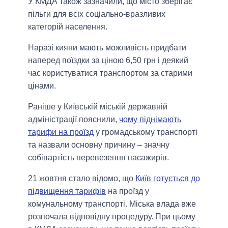
У КМДА також зазначили, що місто зберігає
пільги для всіх соціально-вразливих
категорій населення.
Наразі кияни мають можливість придбати
наперед поїздки за ціною 6,50 грн і деякий
час користуватися транспортом за старими
цінами.
Раніше у Київській міській державній
адміністрації пояснили,
чому піднімають
тарифи на проїзд
у громадському транспорті
та назвали основну причину – значну
собівартість перевезення пасажирів.
21 жовтня стало відомо, що
Київ готується до
підвищення тарифів
на проїзд у
комунальному транспорті. Міська влада вже
розпочала відповідну процедуру. При цьому