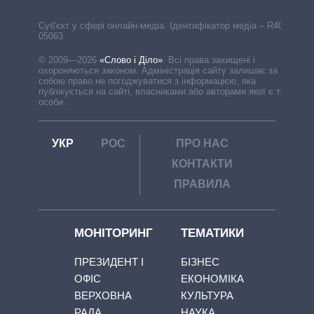
Cуб'єкт у сфері онлайн-медіа. Ідентифікатор медіа – R40-
05063
© 2009—2026
«Слово і Діло»
.
Всі права захищені і
охороняються законом. Адміністрація сайту залишає за
собою право не погоджуватися з інформацією, яка
публікується на сайті, власниками або авторами якої є треті
особи.
УКР
РОС
ПРО НАС
КОНТАКТИ
ПРАВИЛА
МОНІТОРИНГ
ТЕМАТИКИ
ПРЕЗИДЕНТ І
БІЗНЕС
ОФІС
ЕКОНОМІКА
ВЕРХОВНА
КУЛЬТУРА
РАДА
НАУКА