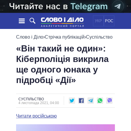
УКР
РОС
НОВИНИ
Слово і Діло
›
Стрічка публікацій
›
Суспільство
«Він такий не один»:
ОБIЦЯНКИ
СТРІЧКА
ПОЛІТИКА
Кіберполіція викрила
ПОДІЇ
ЕКОНОМІКА
ПОЛIТИКИ
ще одного юнака у
СТАТТІ
СУСПІЛЬСТВО
ІНФОГРАФІКА
ДУМКИ
СВІТ
УСІ ПОЛІТИКИ
підробці «Дії»
ОГЛЯДИ
ПРЕЗИДЕНТ І ОФІС
ВІДЕО
ДАЙДЖЕСТИ
ВЕРХОВНА РАДА
СУСПІЛЬСТВО
ПІДТРИМАТИ
КАБІНЕТ МІНІСТРІВ
4 листопада 2021, 04:00
ГОЛОВИ ОБЛАДМІНІСТРАЦІЙ
ПОРІВНЯННЯ ПОЛІТИКІВ
Читати російською
МЕРИ МІСТ
ВСІ ПЕРСОНИ