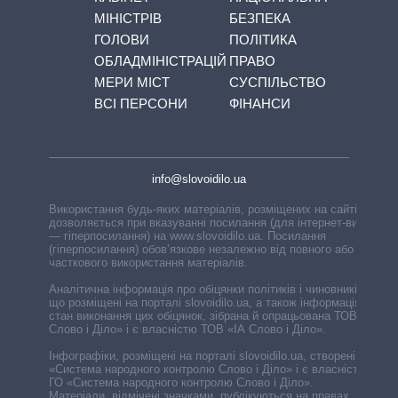
МІНІСТРІВ
БЕЗПЕКА
ГОЛОВИ
ПОЛІТИКА
ОБЛАДМІНІСТРАЦІЙ
ПРАВО
МЕРИ МІСТ
СУСПІЛЬСТВО
ВСІ ПЕРСОНИ
ФІНАНСИ
info@slovoidilo.ua
Використання будь-яких матеріалів, розміщених на сайті,
дозволяється при вказуванні посилання (для інтернет-видань
— гіперпосилання) на www.slovoidilo.ua. Посилання
(гіперпосилання) обов’язкове незалежно від повного або
часткового використання матеріалів.
Аналітична інформація про обіцянки політиків і чиновників,
що розміщені на порталі slovoidilo.ua, а також інформація про
стан виконання цих обіцянок, зібрана й опрацьована ТОВ «ІА
Слово і Діло» і є власністю ТОВ «ІА Слово і Діло».
Інфографіки, розміщені на порталі slovoidilo.ua, створені ГО
«Система народного контролю Слово і Діло» і є власністю
ГО «Система народного контролю Слово і Діло».
Матеріали, відмічені значками, публікуються на правах