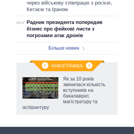
через військову співпрацю з росією,
Китаєм та Іраном
Радник президента попередив
04:57
бізнес про фейкові листи з
погрозами атак дронів
Більше новин
ІНФОГРАФІКА
Як за 10 років
раїні
змінилася кількість
ої
вступників на
бакалаврат,
магістратуру та
аспірантуру