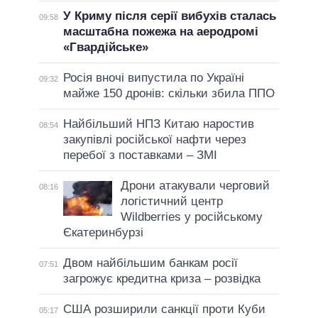
У Криму після серії вибухів сталась
09:58
масштабна пожежа на аеродромі
«Гвардійське»
Росія вночі випустила по Україні
09:32
майже 150 дронів: скільки збила ППО
Найбільший НПЗ Китаю наростив
08:54
закупівлі російської нафти через
перебої з поставками – ЗМІ
Дрони атакували черговий
08:16
логістичний центр
Wildberries у російському
Єкатеринбурзі
Двом найбільшим банкам росії
07:51
загрожує кредитна криза – розвідка
США розширили санкції проти Куби
05:17