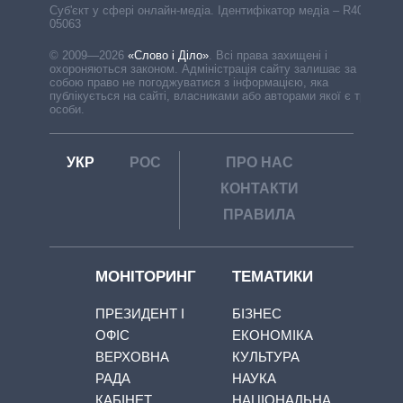
Cуб'єкт у сфері онлайн-медіа. Ідентифікатор медіа – R40-
05063
© 2009—2026
«Слово і Діло»
.
Всі права захищені і
охороняються законом. Адміністрація сайту залишає за
собою право не погоджуватися з інформацією, яка
публікується на сайті, власниками або авторами якої є треті
особи.
УКР
РОС
ПРО НАС
КОНТАКТИ
ПРАВИЛА
МОНІТОРИНГ
ТЕМАТИКИ
ПРЕЗИДЕНТ І
БІЗНЕС
ОФІС
ЕКОНОМІКА
ВЕРХОВНА
КУЛЬТУРА
РАДА
НАУКА
КАБІНЕТ
НАЦІОНАЛЬНА