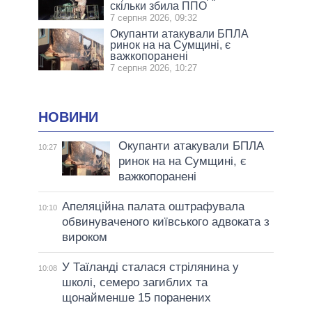
скільки збила ППО
7 серпня 2026, 09:32
Окупанти атакували БПЛА
ринок на на Сумщині, є
важкопоранені
7 серпня 2026, 10:27
НОВИНИ
Окупанти атакували БПЛА
10:27
ринок на на Сумщині, є
важкопоранені
Апеляційна палата оштрафувала
10:10
обвинуваченого київського адвоката з
вироком
У Таїланді сталася стрілянина у
10:08
школі, семеро загиблих та
щонайменше 15 поранених