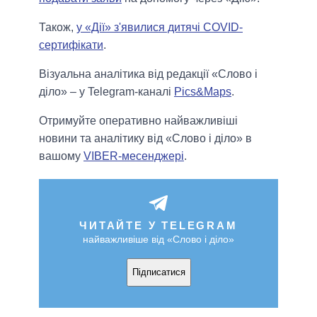
Також,
у «Дії» з'явилися дитячі COVID-
сертифікати
.
Візуальна аналітика від редакції «Слово і
діло» – у Telegram-каналі
Pics&Maps
.
Отримуйте оперативно найважливіші
новини та аналітику від «Слово і діло» в
вашому
VIBER-месенджері
.
ЧИТАЙТЕ У TELEGRAM
найважливіше від «Слово і діло»
Підписатися