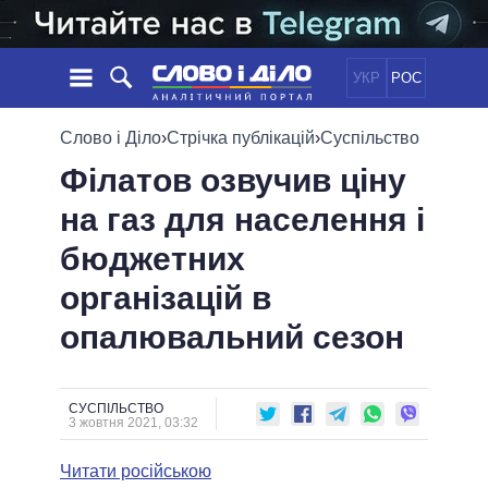
УКР
РОС
НОВИНИ
Слово і Діло
›
Стрічка публікацій
›
Суспільство
Філатов озвучив ціну
ОБIЦЯНКИ
СТРІЧКА
ПОЛІТИКА
на газ для населення і
ПОДІЇ
ЕКОНОМІКА
ПОЛIТИКИ
бюджетних
СТАТТІ
СУСПІЛЬСТВО
ІНФОГРАФІКА
ДУМКИ
СВІТ
УСІ ПОЛІТИКИ
організацій в
ОГЛЯДИ
ПРЕЗИДЕНТ І ОФІС
опалювальний сезон
ВІДЕО
ДАЙДЖЕСТИ
ВЕРХОВНА РАДА
ПІДТРИМАТИ
КАБІНЕТ МІНІСТРІВ
ГОЛОВИ ОБЛАДМІНІСТРАЦІЙ
СУСПІЛЬСТВО
ПОРІВНЯННЯ ПОЛІТИКІВ
3 жовтня 2021, 03:32
МЕРИ МІСТ
Читати російською
ВСІ ПЕРСОНИ