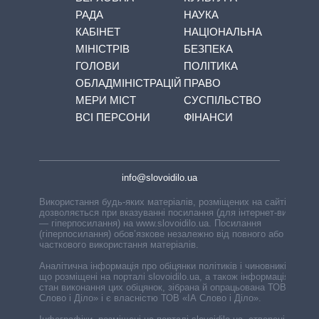
РАДА
НАУКА
КАБІНЕТ
НАЦІОНАЛЬНА
МІНІСТРІВ
БЕЗПЕКА
ГОЛОВИ
ПОЛІТИКА
ОБЛАДМІНІСТРАЦІЙ
ПРАВО
МЕРИ МІСТ
СУСПІЛЬСТВО
ВСІ ПЕРСОНИ
ФІНАНСИ
info@slovoidilo.ua
Використання будь-яких матеріалів, розміщених на сайті,
дозволяється при вказуванні посилання (для інтернет-видань
— гіперпосилання) на www.slovoidilo.ua. Посилання
(гіперпосилання) обов’язкове незалежно від повного або
часткового використання матеріалів.
Аналітична інформація про обіцянки політиків і чиновників,
що розміщені на порталі slovoidilo.ua, а також інформація про
стан виконання цих обіцянок, зібрана й опрацьована ТОВ «ІА
Слово і Діло» і є власністю ТОВ «ІА Слово і Діло».