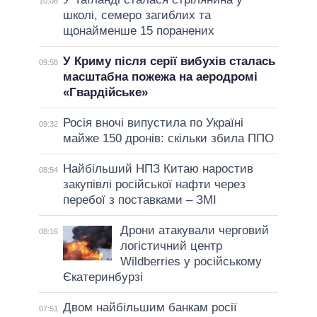
10:08
школі, семеро загиблих та
щонайменше 15 поранених
У Криму після серії вибухів сталась
09:58
масштабна пожежа на аеродромі
«Гвардійське»
Росія вночі випустила по Україні
09:32
майже 150 дронів: скільки збила ППО
Найбільший НПЗ Китаю наростив
08:54
закупівлі російської нафти через
перебої з поставками – ЗМІ
Дрони атакували черговий
08:16
логістичний центр
Wildberries у російському
Єкатеринбурзі
Двом найбільшим банкам росії
07:51