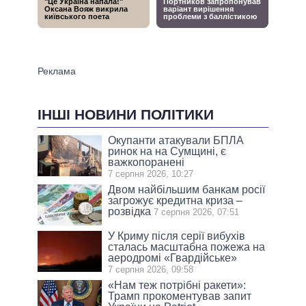
ІНШІ НОВИНИ ПОЛІТИКИ
Окупанти атакували БПЛА
ринок на на Сумщині, є
важкопоранені
7 серпня 2026, 10:27
Двом найбільшим банкам росії
загрожує кредитна криза –
розвідка
7 серпня 2026, 07:51
У Криму після серії вибухів
сталась масштабна пожежа на
аеродромі «Гвардійське»
7 серпня 2026, 09:58
«Нам теж потрібні ракети»:
Трамп прокоментував запит