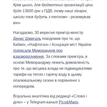
Крім цього, для бюджетних організацій ціна
буде 13600 грн з ПДВ, тому наші лікарні,
школи теж будуть з теплом
» - резюмував
він»
Нагадаємо, 30 вересня прем'єр-міністр
Денис Шмигаль
повідомив про те, що
Кабмін, «Нафтогаз» і Асоціація міст України
підписали Меморандум про
взаєморозуміння
. За словами прем'єра, в
основі Меморандуму лежить домовленість
про те, що місцева влада не підвищуватиме
тарифи на тепло і гарячу воду в цьому
опалювальному сезоні в порівнянні з
попереднім.
Візуальна аналітика від редакції «Слово і
діло» – у Telegram-каналі
Pics&Maps
.