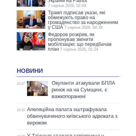
України на Patriot
7 серпня 2026, 02:59
Трамп підписав укази, які
обмежують право на
громадянство за народженням
у США
7 серпня 2026, 04:39
Федоров розкрив, як
пропонував змінити
мобілізацію: що передбачав
план
7 серпня 2026, 01:24
НОВИНИ
Окупанти атакували БПЛА
10:27
ринок на на Сумщині, є
важкопоранені
Апеляційна палата оштрафувала
10:10
обвинуваченого київського адвоката з
вироком
У Таїланді сталася стрілянина у