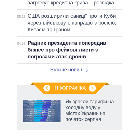
загрожує кредитна криза – розвідка
США розширили санкції проти Куби
05:17
через військову співпрацю з росією,
Китаєм та Іраном
Радник президента попередив
04:57
бізнес про фейкові листи з
погрозами атак дронів
Більше новин
ІНФОГРАФІКА
нтів:
Як зросли тарифи на
 і
холодну воду у
nAI
містах України на
початок серпня