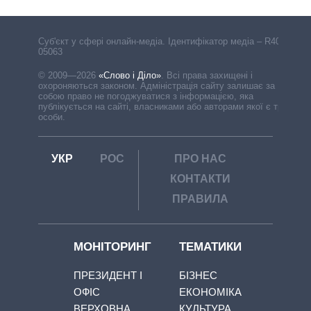
Cуб'єкт у сфері онлайн-медіа. Ідентифікатор медіа – R40-
05063
© 2009—2026
«Слово і Діло»
.
Всі права захищені і
охороняються законом. Адміністрація сайту залишає за
собою право не погоджуватися з інформацією, яка
публікується на сайті, власниками або авторами якої є треті
особи.
УКР
РОС
ПРО НАС
КОНТАКТИ
ПРАВИЛА
МОНІТОРИНГ
ТЕМАТИКИ
ПРЕЗИДЕНТ І
БІЗНЕС
ОФІС
ЕКОНОМІКА
ВЕРХОВНА
КУЛЬТУРА