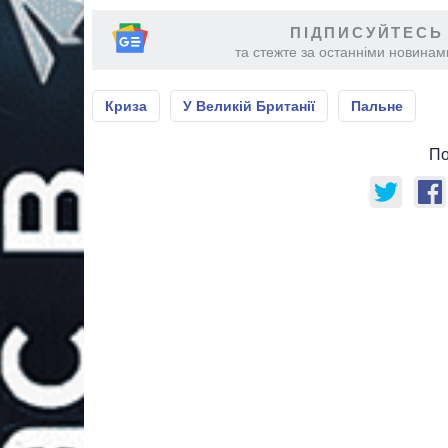
ПІДПИСУЙТЕСЬ
та стежте за останніми новинами
Криза
У Великій Британії
Пальне
По