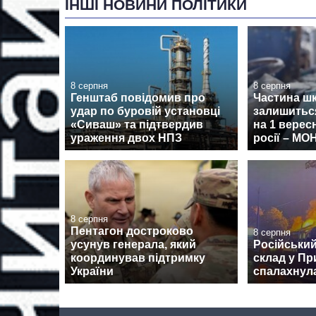
ІНШІ НОВИНИ ПОЛІТИКИ
8 серпня
8 серпня
Генштаб повідомив про
Частина ш
удар по буровій установці
залишиться
«Сиваш» та підтвердив
на 1 верес
ураження двох НПЗ
росії – МО
8 серпня
Пентагон достроково
8 серпня
усунув генерала, який
Російський
координував підтримку
склад у Пр
України
спалахнул