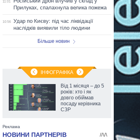
Російський дрон влучив у склад у
11:01
Прилуках, спалахнула велика пожежа
Удар по Києву: під час ліквідації
10:56
наслідків виявили тіло людини
Більше новин
ІНФОГРАФІКА
Від 1 місяця – до 5
років: хто і як
довго обіймав
посаду керівника
СЗР