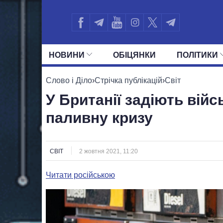
НОВИНИ
ОБIЦЯНКИ
ПОЛIТИКИ
УСІ ПОЛІТИКИ
ПРЕЗИДЕНТ І ОФ
Слово і Діло
›
Стрічка публікацій
›
Світ
У Британії задіють війс
паливну кризу
СВІТ
2 жовтня 2021, 11:20
Читати російською