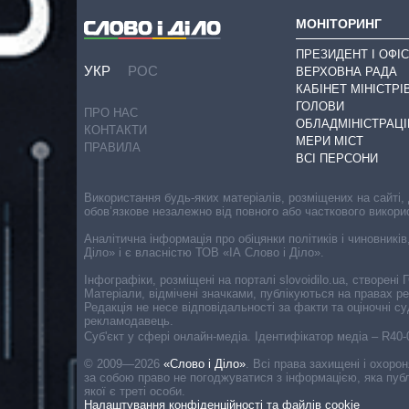
МОНІТОРИНГ
ПРЕЗИДЕНТ І ОФІС
УКР
РОС
ВЕРХОВНА РАДА
КАБІНЕТ МІНІСТРІ
ГОЛОВИ
ПРО НАС
ОБЛАДМІНІСТРАЦІ
КОНТАКТИ
МЕРИ МІСТ
ПРАВИЛА
ВСІ ПЕРСОНИ
Використання будь-яких матеріалів, розміщених на сайті,
обов’язкове незалежно від повного або часткового викори
Аналітична інформація про обіцянки політиків і чиновників
Діло» і є власністю ТОВ «ІА Слово і Діло».
Інфографіки, розміщені на порталі slovoidilo.ua, створен
Матеріали, відмічені значками, публікуються на правах р
Редакція не несе відповідальності за факти та оціночні 
рекламодавець.
Cуб'єкт у сфері онлайн-медіа. Ідентифікатор медіа – R40
© 2009—2026
«Слово і Діло»
.
Всі права захищені і охоро
за собою право не погоджуватися з інформацією, яка публ
якої є треті особи.
Налаштування конфіденційності та файлів cookie