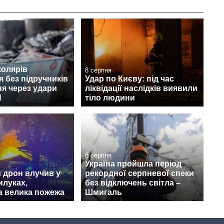
колярів
8 серпня
 без підручників
Удар по Києву: під час
ня через удари
ліквідації наслідків виявили
Н
тіло людини
8 серпня
Україна пройшла період
 дрон влучив у
рекордної серпневої спеки
илуках,
без відключень світла –
а велика пожежа
Шмигаль