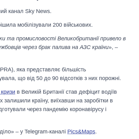
ний канал Sky News.
ішила мобілізували 200 військових.
ки та промисловості Великобританії привело в
жбовців через брак палива на АЗС країни
», –
(PRA), яка представляє більшість
увала, що від 50 до 90 відсотків з них порожні.
Скільки картоплі
вирощували в
 кризи
в Великій Британії став дефіцит водіїв
Україні до і під час
х залишили країну, виїхавши на заробітки в
великої війни
підготували через пандемію коронавірусу і
 діло» – у Telegram-каналі
Pics&Maps
.