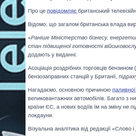
Про це
повідомляє
британський телевізій
Відомо, що загалом британська влада вир
«
Раніше Міністерство бізнесу, енергети
стан підвищеної готовності військовослу
додають у виданні.
Асоціація роздрібних торговців бензином 
бензозаправних станцій у Британії, підрах
Нагадаємо, основною причиною
паливної
великовантажних автомобілів. Багато з ни
країни ЄС, а нових водіїв їм на зміну не 
локдауни.
Візуальна аналітика від редакції «Слово і