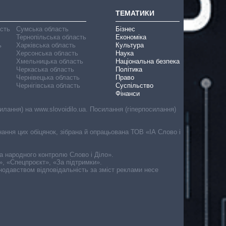
ТЕМАТИКИ
асть
Сумська область
Бізнес
Тернопільська область
Економіка
ь
Харківська область
Культура
Херсонська область
Наука
Хмельницька область
Національна безпека
Черкаська область
Політика
Чернівецька область
Право
Чернігівська область
Суспільство
Фінанси
лання) на www.slovoidilo.ua. Посилання (гіперпосилання)
онання цих обіцянок, зібрана й опрацьована ТОВ «ІА Слово і
ма народного контролю Слово і Діло».
», «Спецпроєкт», «За підтримки».
онодавством відповідальність за зміст реклами несе