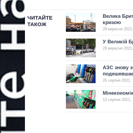
Велика Брит
ЧИТАЙТЕ
кризою
ТАКОЖ
28 вересня 2021,
У Великій Б
29 вересня 2021,
АЗС знову з
подешевшає
26 серпня 2021, 
Мінекономік
13 серпня 2021, 