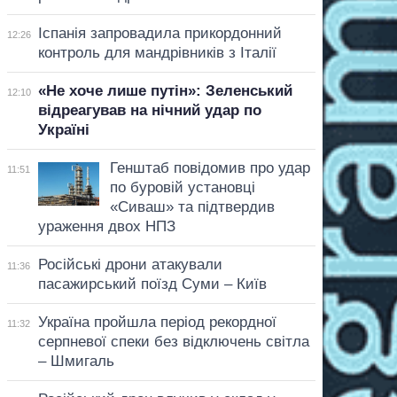
Іспанія запровадила прикордонний
12:26
контроль для мандрівників з Італії
«Не хоче лише путін»: Зеленський
12:10
відреагував на нічний удар по
Україні
Генштаб повідомив про удар
11:51
по буровій установці
«Сиваш» та підтвердив
ураження двох НПЗ
Російські дрони атакували
11:36
пасажирський поїзд Суми – Київ
Україна пройшла період рекордної
11:32
серпневої спеки без відключень світла
– Шмигаль