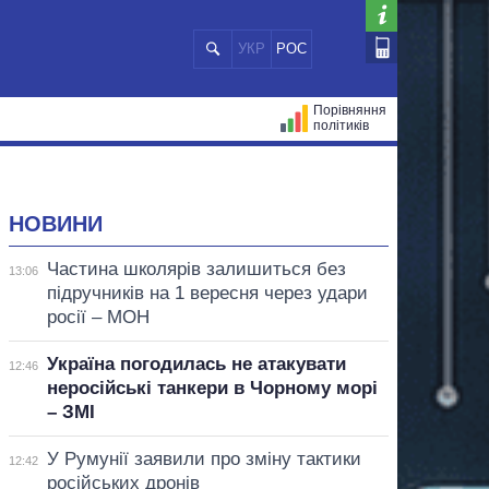
УКР
РОС
Порівняння
політиків
ЦІЙ
МЕРИ МІСТ
ВСІ ПЕРСОНИ
НОВИНИ
Частина школярів залишиться без
13:06
підручників на 1 вересня через удари
росії – МОН
Україна погодилась не атакувати
12:46
неросійські танкери в Чорному морі
– ЗМІ
У Румунії заявили про зміну тактики
12:42
російських дронів