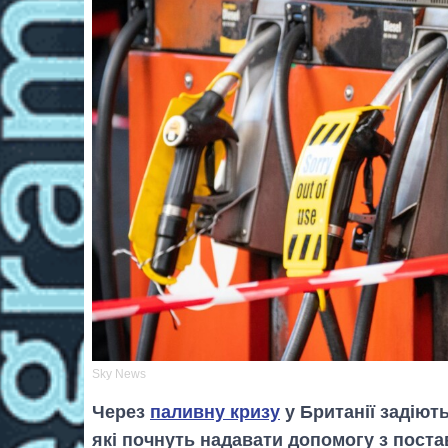
Sky News
Через
паливну кризу
у Британії задіют
які почнуть надавати допомогу з поста