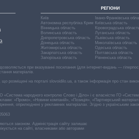
РЕГІОНИ
Київ
Івано-Франківська обл
Автономна республіка Крим
Київська область
Вінницька область
Кіровоградська област
В
Волинська область
Луганська область
Дніпропетровська область
Львівська область
Й
Донецька область
Миколаївська область
Житомирська область
Одеська область
Закарпатська область
Полтавська область
Запорізька область
Рівненська область
 дозволяється при вказуванні посилання (для інтернет-видань — гіперпоси
стання матеріалів.
, що розміщені на порталі slovoidilo.ua, а також інформація про стан вик
і ГО «Система народного контролю Слово і Діло» і є власністю ГО «Систе
еклами: «Промо», «Новини компаній», «Позиція», «Партнерський матеріал
судження, оприлюднені у рекламних матеріалах. Згідно з українським зак
-05063
няються законом. Адміністрація сайту залишає
ікується на сайті, власниками або авторами