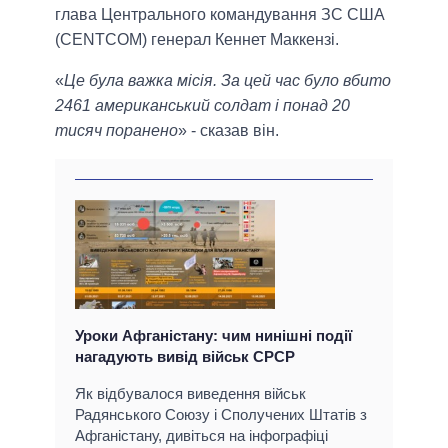
глава Центрального командування ЗС США
(CENTCOM) генерал Кеннет Маккензі.
«
Це була важка місія. За цей час було вбито
2461 американський солдат і понад 20
тисяч поранено
» - сказав він.
Уроки Афганістану: чим нинішні події
нагадують вивід військ СРСР
Як відбувалося виведення військ
Радянського Союзу і Сполучених Штатів з
Афганістану, дивіться на інфографіці