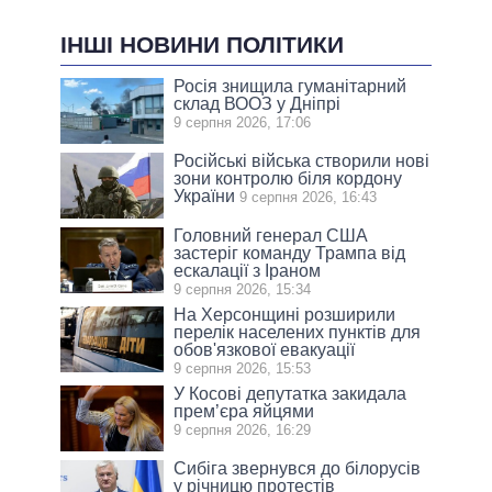
ІНШІ НОВИНИ ПОЛІТИКИ
Росія знищила гуманітарний
склад ВООЗ у Дніпрі
9 серпня 2026, 17:06
Російські війська створили нові
зони контролю біля кордону
України
9 серпня 2026, 16:43
Головний генерал США
застеріг команду Трампа від
ескалації з Іраном
9 серпня 2026, 15:34
На Херсонщині розширили
перелік населених пунктів для
обов'язкової евакуації
9 серпня 2026, 15:53
У Косові депутатка закидала
прем’єра яйцями
9 серпня 2026, 16:29
Сибіга звернувся до білорусів
у річницю протестів