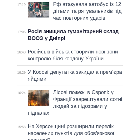
Рф атакувала автобус із 12
17:19
дітьми та рятувальників під
час повторних ударів
Росія знищила гуманітарний склад
17:06
ВООЗ у Дніпрі
Російські війська створили нові зони
16:43
контролю біля кордону України
У Косові депутатка закидала прем’єра
16:29
яйцями
Лісові пожежі в Європі: у
16:24
Франції заарештували сотні
людей за підозрами у
підпалах
На Херсонщині розширили перелік
15:53
населених пунктів для обов'язкової