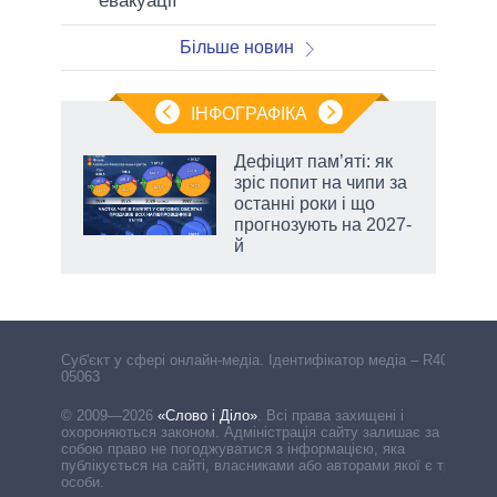
евакуації
Більше новин
ІНФОГРАФІКА
Дефіцит пам’яті: як
 за
зріс попит на чипи за
асть
останні роки і що
прогнозують на 2027-
й
Cуб'єкт у сфері онлайн-медіа. Ідентифікатор медіа – R40-
05063
© 2009—2026
«Слово і Діло»
.
Всі права захищені і
охороняються законом. Адміністрація сайту залишає за
собою право не погоджуватися з інформацією, яка
публікується на сайті, власниками або авторами якої є треті
особи.