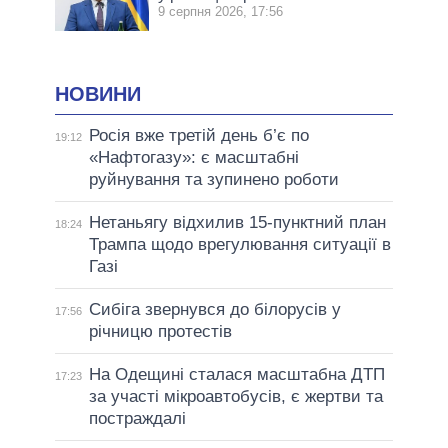
9 серпня 2026, 17:56
НОВИНИ
Росія вже третій день б’є по
19:12
«Нафтогазу»: є масштабні
руйнування та зупинено роботи
Нетаньягу відхилив 15-пунктний план
18:24
Трампа щодо врегулювання ситуації в
Газі
Сибіга звернувся до білорусів у
17:56
річницю протестів
На Одещині сталася масштабна ДТП
17:23
за участі мікроавтобусів, є жертви та
постраждалі