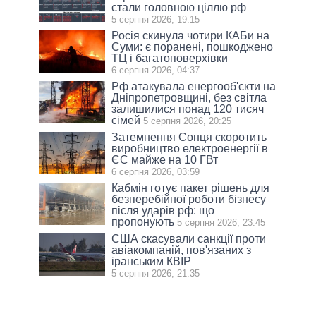
стали головною ціллю рф
5 серпня 2026, 19:15
Росія скинула чотири КАБи на
Суми: є поранені, пошкоджено
ТЦ і багатоповерхівки
6 серпня 2026, 04:37
Рф атакувала енергооб'єкти на
Дніпропетровщині, без світла
залишилися понад 120 тисяч
сімей
5 серпня 2026, 20:25
Затемнення Сонця скоротить
виробництво електроенергії в
ЄС майже на 10 ГВт
6 серпня 2026, 03:59
Кабмін готує пакет рішень для
безперебійної роботи бізнесу
після ударів рф: що
пропонують
5 серпня 2026, 23:45
США скасували санкції проти
авіакомпаній, пов'язаних з
іранським КВІР
5 серпня 2026, 21:35