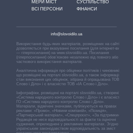
МЕРИ МІСТ
СУСПІЛЬСТВО
ВСІ ПЕРСОНИ
ФІНАНСИ
info@slovoidilo.ua
Використання будь-яких матеріалів, розміщених на сайті,
дозволяється при вказуванні посилання (для інтернет-видань
— гіперпосилання) на www.slovoidilo.ua. Посилання
(гіперпосилання) обов’язкове незалежно від повного або
часткового використання матеріалів.
Аналітична інформація про обіцянки політиків і чиновників,
що розміщені на порталі slovoidilo.ua, а також інформація про
стан виконання цих обіцянок, зібрана й опрацьована ТОВ «ІА
Слово і Діло» і є власністю ТОВ «ІА Слово і Діло».
Інфографіки, розміщені на порталі slovoidilo.ua, створені ГО
«Система народного контролю Слово і Діло» і є власністю
ГО «Система народного контролю Слово і Діло».
Матеріали, відмічені значками, публікуються на правах
реклами: «Промо», «Новини компаній», «Позиція»,
«Партнерський матеріал», «Спецпроєкт», «За підтримки».
Редакція не несе відповідальності за факти та оціночні
судження, оприлюднені у рекламних матеріалах. Згідно з
українським законодавством відповідальність за зміст
реклами несе рекламодавець.