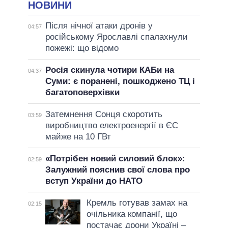
НОВИНИ
Після нічної атаки дронів у
04:57
російському Ярославлі спалахнули
пожежі: що відомо
Росія скинула чотири КАБи на
04:37
Суми: є поранені, пошкоджено ТЦ і
багатоповерхівки
Затемнення Сонця скоротить
03:59
виробництво електроенергії в ЄС
майже на 10 ГВт
«Потрібен новий силовий блок»:
02:59
Залужний пояснив свої слова про
вступ України до НАТО
Кремль готував замах на
02:15
очільника компанії, що
постачає дрони Україні –