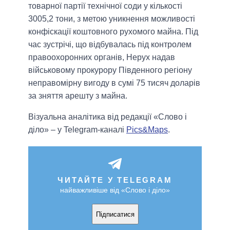
товарної партії технічної соди у кількості
3005,2 тони, з метою уникнення можливості
конфіскації коштовного рухомого майна. Під
час зустрічі, що відбувалась під контролем
правоохоронних органів, Нерух надав
військовому прокурору Південного регіону
неправомірну вигоду в сумі 75 тисяч доларів
за зняття арешту з майна.
Візуальна аналітика від редакції «Слово і
діло» – у Telegram-каналі
Pics&Maps
.
ЧИТАЙТЕ У TELEGRAM
найважливіше від «Слово і діло»
Підписатися