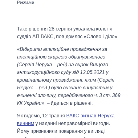
Таке рішення 28 серпня ухвалила колегія
суддів АП ВАКС, повідомляє «Слово і діло».
«
Відкрити апеляційне провадження за
апеляційною скаргою обвинуваченого
(Сергія Неруха – ред) на вирок Вищого
антикорупційного суду від 12.05.2021 у
кримінальному провадженні, яким (Сергія
Неруха – ред.) було визнано винуватим у
вчиненні злочину, передбаченого ч. 3 ст. 369
КК України
», – йдеться в рішенні.
Як відомо, 12 травня
ВАКС визнав Неруха
винним
у наданні неправомірної вигоди.
Йому призначили покарання у вигляді