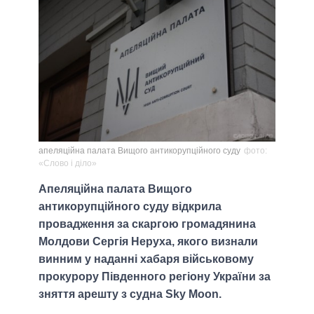
апеляційна палата Вищого антикорупційного суду
фото:
«Слово і діло»
Апеляційна палата Вищого
антикорупційного суду відкрила
провадження за скаргою громадянина
Молдови Сергія Неруха, якого визнали
винним у наданні хабаря військовому
прокурору Південного регіону України за
зняття арешту з судна Sky Moon.