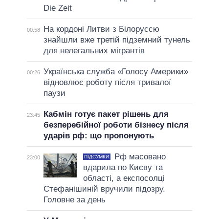
Die Zeit
На кордоні Литви з Білоруссю
00:58
знайшли вже третій підземний тунель
для нелегальних мігрантів
Українська служба «Голосу Америки»
00:26
відновлює роботу після тривалої
паузи
Кабмін готує пакет рішень для
23:45
безперебійної роботи бізнесу після
ударів рф: що пропонують
Рф масовано
ПІДСУМКИ
23:00
вдарила по Києву та
області, а експосолці
Стефанішиній вручили підозру.
Головне за день