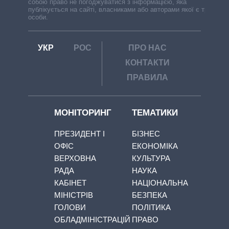
собою право не погоджуватися з інформацією, яка
публікується на сайті, власниками або авторами якої є треті
особи.
УКР
РОС
ПРО НАС
КОНТАКТИ
ПРАВИЛА
МОНІТОРИНГ
ТЕМАТИКИ
ПРЕЗИДЕНТ І
БІЗНЕС
ОФІС
ЕКОНОМІКА
ВЕРХОВНА
КУЛЬТУРА
РАДА
НАУКА
КАБІНЕТ
НАЦІОНАЛЬНА
МІНІСТРІВ
БЕЗПЕКА
ГОЛОВИ
ПОЛІТИКА
ОБЛАДМІНІСТРАЦІЙ
ПРАВО