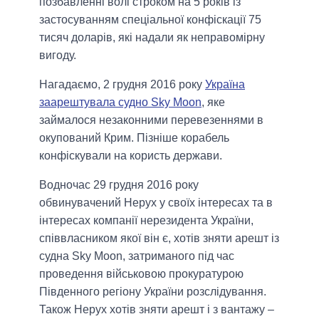
позбавленні волі строком на 5 років із
застосуванням спеціальної конфіскації 75
тисяч доларів, які надали як неправомірну
вигоду.
Нагадаємо, 2 грудня 2016 року
Україна
заарештувала судно Sky Moon
, яке
займалося незаконними перевезеннями в
окупований Крим. Пізніше корабель
конфіскували на користь держави.
Водночас 29 грудня 2016 року
обвинувачений Нерух у своїх інтересах та в
інтересах компанії нерезидента України,
співвласником якої він є, хотів зняти арешт із
судна Sky Moon, затриманого під час
проведення військовою прокуратурою
Південного регіону України розслідування.
Також Нерух хотів зняти арешт і з вантажу –