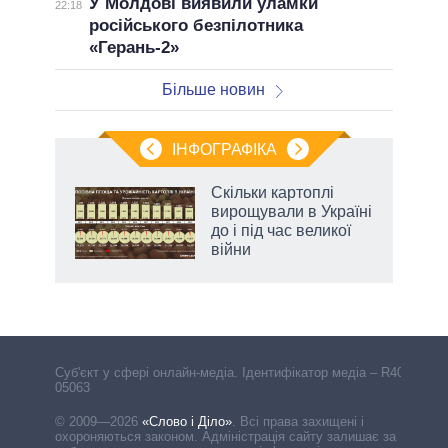
У Молдові виявили уламки
22:18
російського безпілотника
«Герань-2»
Більше новин
ІНФОГРАФІКА
Скільки картоплі
 за
вирощували в Україні
асть
до і під час великої
війни
Cуб'єкт у сфері онлайн-медіа. Ідентифікатор медіа – R40-
05063
© 2009—2026
«Слово і Діло»
.
Всі права захищені і
охороняються законом. Адміністрація сайту залишає за