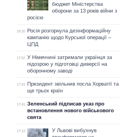
бюджет Міністерства
оборони за 13 років війни з
росією
Росія розгорнула дезінформаційну
18:20
кампанію щодо Курської операції –
ЦПД
У Німеччині затримали українця за
17:52
підозрою у підготовці диверсії на
оборонному заводі
Президент звільнив посла Хорватії та
17:43
ще трьох країн
Зеленський підписав указ про
17:41
встановлення нового військового
свята
У Львові вибухнув
17:12