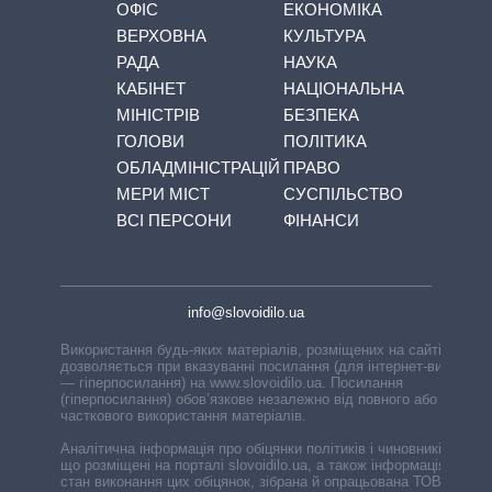
ОФІС
ЕКОНОМІКА
ВЕРХОВНА
КУЛЬТУРА
РАДА
НАУКА
КАБІНЕТ
НАЦІОНАЛЬНА
МІНІСТРІВ
БЕЗПЕКА
ГОЛОВИ
ПОЛІТИКА
ОБЛАДМІНІСТРАЦІЙ
ПРАВО
МЕРИ МІСТ
СУСПІЛЬСТВО
ВСІ ПЕРСОНИ
ФІНАНСИ
info@slovoidilo.ua
Використання будь-яких матеріалів, розміщених на сайті,
дозволяється при вказуванні посилання (для інтернет-видань
— гіперпосилання) на www.slovoidilo.ua. Посилання
(гіперпосилання) обов’язкове незалежно від повного або
часткового використання матеріалів.
Аналітична інформація про обіцянки політиків і чиновників,
що розміщені на порталі slovoidilo.ua, а також інформація про
стан виконання цих обіцянок, зібрана й опрацьована ТОВ «ІА