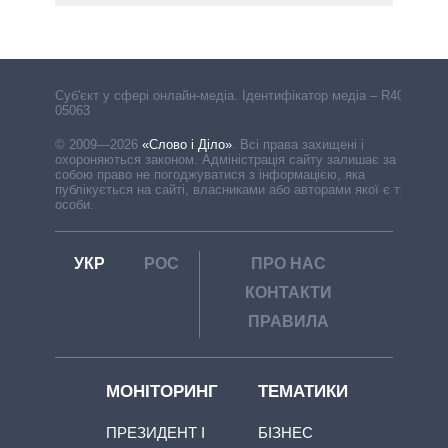
Cуб'єкт у сфері онлайн-медіа. Ідентифікатор медіа – R40-
05063
© 2009—2026
«Слово і Діло»
.
Всі права захищені і
охороняються законом. Адміністрація сайту залишає за
собою право не погоджуватися з інформацією, яка
публікується на сайті, власниками або авторами якої є треті
особи.
УКР
РОС
ПРО НАС
КОНТАКТИ
ПРАВИЛА
МОНІТОРИНГ
ТЕМАТИКИ
ПРЕЗИДЕНТ І
БІЗНЕС