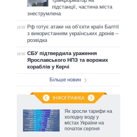
транформатор на
підстанції, частина міста
знеструмлена
Рф готує атаки на об’єкти країн Балтії
16:59
з використанням українських дронів –
розвідка
СБУ підтвердила ураження
16:55
Ярославського НПЗ та ворожих
кораблів у Керчі
Більше новин
ІНФОГРАФІКА
Як зросли тарифи на
раїні
холодну воду у
ої
містах України на
початок серпня