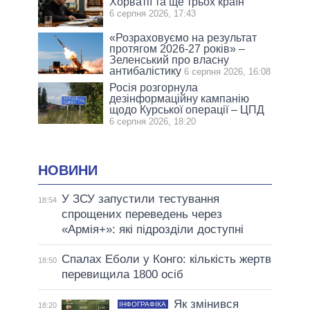
Хорватії та ще трьох країн
6 серпня 2026, 17:43
«Розраховуємо на результат
протягом 2026-27 років» –
Зеленський про власну
антибалістику
6 серпня 2026, 16:08
Росія розгорнула
дезінформаційну кампанію
щодо Курської операції – ЦПД
6 серпня 2026, 18:20
НОВИНИ
У ЗСУ запустили тестування
18:54
спрощених переведень через
«Армія+»: які підрозділи доступні
Спалах Еболи у Конго: кількість жертв
18:50
перевищила 1800 осіб
Як змінився
ІНФОГРАФІКА
18:20