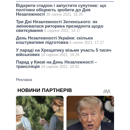
Відкрити стадіон і запустити супутник: що
політики обіцяють зробити до Дня
Незалежності
30 липня 2021, 16:25
Три Дні Незалежності Зеленського: як
змінювалася риторика президента щодо
святкування
6 серпня 2021, 14:17
День Незалежності України: скільки
коштуватиме підготовка
6 липня 2021, 17:27
У параді на Хрещатику візьме участь 5 тисяч
військових
14 серпня 2021, 19:24
Парад у Києві на День Незалежності –
трансляція
24 серпня 2021, 10:01