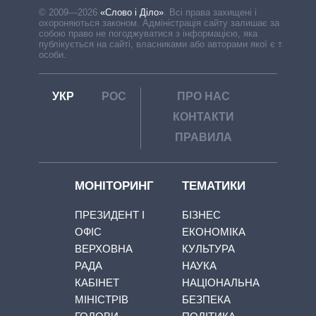
© 2009—2026
«Слово і Діло»
.
Всі права захищені і
охороняються законом. Адміністрація сайту залишає за
собою право не погоджуватися з інформацією, яка
публікується на сайті, власниками або авторами якої є треті
особи.
УКР
РОС
ПРО НАС
КОНТАКТИ
ПРАВИЛА
МОНІТОРИНГ
ТЕМАТИКИ
ПРЕЗИДЕНТ І
БІЗНЕС
ОФІС
ЕКОНОМІКА
ВЕРХОВНА
КУЛЬТУРА
РАДА
НАУКА
КАБІНЕТ
НАЦІОНАЛЬНА
МІНІСТРІВ
БЕЗПЕКА