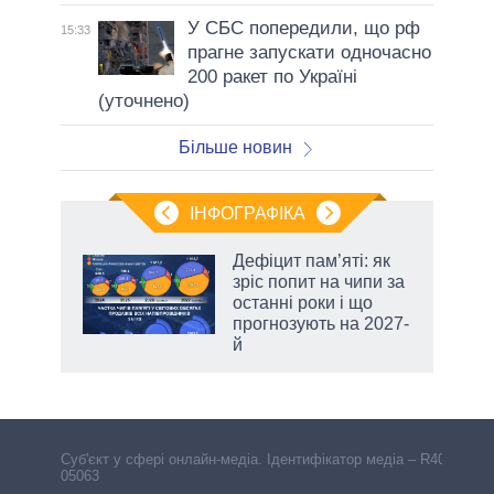
У СБС попередили, що рф
15:33
прагне запускати одночасно
200 ракет по Україні
(уточнено)
Більше новин
ІНФОГРАФІКА
жет
Дефіцит пам’яті: як
зріс попит на чипи за
ків
останні роки і що
прогнозують на 2027-
й
Cуб'єкт у сфері онлайн-медіа. Ідентифікатор медіа – R40-
05063