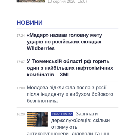
10 серпня 2026, 16:07
НОВИНИ
«Мадяр» назвав головну мету
17:24
ударів по російських складах
Wildberries
У Тюменській області рф горить
17:07
один з найбільших нафтохімічних
комбінатів – ЗМІ
Молдова відкликала посла з росії
17:00
після інциденту з вибухом бойового
безпілотника
Зарплати
ІНФОГРАФІКА
16:28
держслужбовців: скільки
отримують
антикорупціонери, діловоди та інші