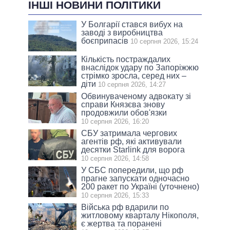
ІНШІ НОВИНИ ПОЛІТИКИ
У Болгарії стався вибух на
заводі з виробництва
боєприпасів
10 серпня 2026, 15:24
Кількість постраждалих
внаслідок удару по Запоріжжю
стрімко зросла, серед них –
діти
10 серпня 2026, 14:27
Обвинуваченому адвокату зі
справи Князєва знову
продовжили обов'язки
10 серпня 2026, 16:20
СБУ затримала чергових
агентів рф, які активували
десятки Starlink для ворога
10 серпня 2026, 14:58
У СБС попередили, що рф
прагне запускати одночасно
200 ракет по Україні (уточнено)
10 серпня 2026, 15:33
Війська рф вдарили по
житловому кварталу Нікополя,
є жертва та поранені