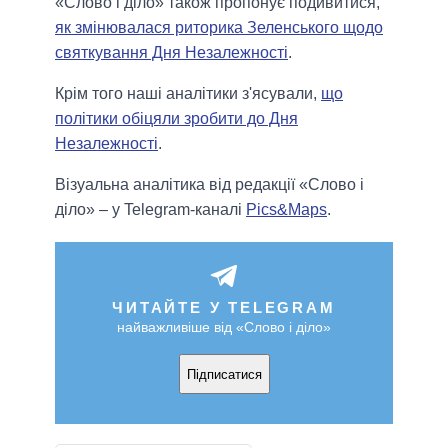
«Слово і діло» також пропонує подивитися,
як змінювалася риторика Зеленського щодо
святкування Дня Незалежності
.
Крім того наші аналітики з'ясували,
що
політики обіцяли зробити до Дня
Незалежності
.
Візуальна аналітика від редакції «Слово і
діло» – у Telegram-каналі
Pics&Maps
.
ЧИТАЙТЕ У TELEGRAM
найважливіше від «Слово і діло»
Підписатися