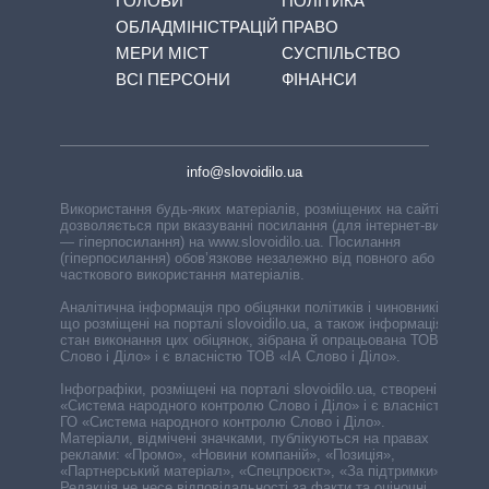
ГОЛОВИ
ПОЛІТИКА
ОБЛАДМІНІСТРАЦІЙ
ПРАВО
МЕРИ МІСТ
СУСПІЛЬСТВО
ВСІ ПЕРСОНИ
ФІНАНСИ
info@slovoidilo.ua
Використання будь-яких матеріалів, розміщених на сайті,
дозволяється при вказуванні посилання (для інтернет-видань
— гіперпосилання) на www.slovoidilo.ua. Посилання
(гіперпосилання) обов’язкове незалежно від повного або
часткового використання матеріалів.
Аналітична інформація про обіцянки політиків і чиновників,
що розміщені на порталі slovoidilo.ua, а також інформація про
стан виконання цих обіцянок, зібрана й опрацьована ТОВ «ІА
Слово і Діло» і є власністю ТОВ «ІА Слово і Діло».
Інфографіки, розміщені на порталі slovoidilo.ua, створені ГО
«Система народного контролю Слово і Діло» і є власністю
ГО «Система народного контролю Слово і Діло».
Матеріали, відмічені значками, публікуються на правах
реклами: «Промо», «Новини компаній», «Позиція»,
«Партнерський матеріал», «Спецпроєкт», «За підтримки».
Редакція не несе відповідальності за факти та оціночні