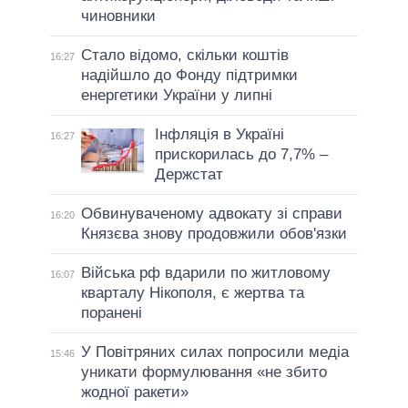
чиновники
Стало відомо, скільки коштів
16:27
надійшло до Фонду підтримки
енергетики України у липні
Інфляція в Україні
16:27
прискорилась до 7,7% –
Держстат
Обвинуваченому адвокату зі справи
16:20
Князєва знову продовжили обов'язки
Війська рф вдарили по житловому
16:07
кварталу Нікополя, є жертва та
поранені
У Повітряних силах попросили медіа
15:46
уникати формулювання «не збито
жодної ракети»