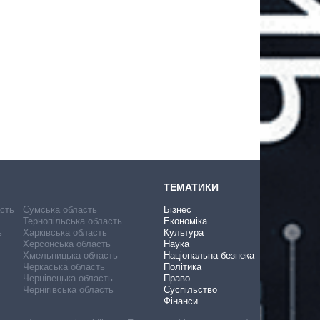
ТЕМАТИКИ
асть
Сумська область
Бізнес
Тернопільська область
Економіка
ь
Харківська область
Культура
Херсонська область
Наука
Хмельницька область
Національна безпека
Черкаська область
Політика
Чернівецька область
Право
Чернігівська область
Суспільство
Фінанси