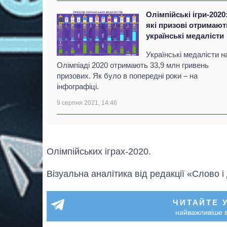
Олімпійські ігри-2020
які призові отримают
українські медалісти
Українські медалісти н
Олімпіаді 2020 отримають 33,9 млн гривень
призових. Як було в попередні роки – на
інфографіці.
9 серпня 2021, 14:46
Олімпійських іграх-2020.
Візуальна аналітика від редакції «Слово і
ЧИТАЙТЕ 
найважливіше в