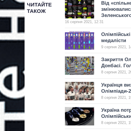
Від «спільн
ЧИТАЙТЕ
змінювалися
ТАКОЖ
Зеленськог
16 серпня 2021, 12:31
Олімпійські
медалісти
9 серпня 2021, 1
Закриття Ол
Донбасі. Го
8 серпня 2021, 2
Українця ви
Олімпіади-2
8 серпня 2021, 1
Україна пот
Олімпійськи
8 серпня 2021, 1