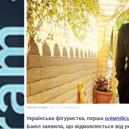
Оксана Баюл
фото з її Instagram
Українська фігуристка, перша
олімпійс
Баюл заявила, що відмовляється від у