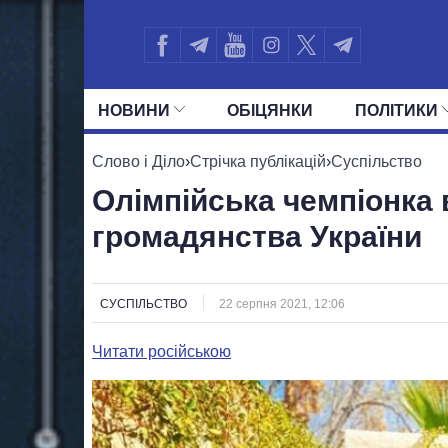
НОВИНИ
ОБIЦЯНКИ
ПОЛIТИКИ
УСІ ПОЛІТИКИ
ПРЕЗИДЕНТ І ОФ
Слово і Діло
›
Стрічка публікацій
›
Суспільство
Олімпійська чемпіонка 
громадянства України
СУСПІЛЬСТВО
22 серпня 2021, 12:06
Читати російською