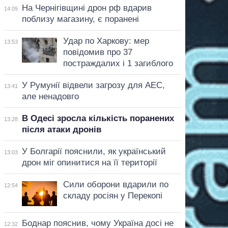
На Чернігівщині дрон рф вдарив
14:09
поблизу магазину, є поранені
Удар по Харкову: мер
13:53
повідомив про 37
постраждалих і 1 загиблого
У Румунії відвели загрозу для АЕС,
13:41
але ненадовго
В Одесі зросла кількість поранених
13:28
після атаки дронів
У Болгарії пояснили, як український
13:03
дрон міг опинитися на її території
Сили оборони вдарили по
12:54
складу росіян у Перекопі
Боднар пояснив, чому Україна досі не
12:32