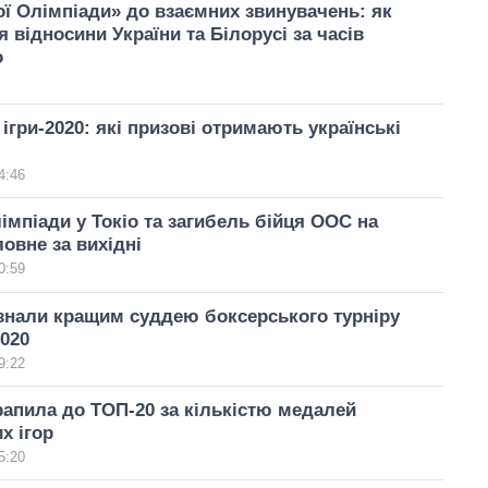
ої Олімпіади» до взаємних звинувачень: як
 відносини України та Білорусі за часів
о
 ігри-2020: які призові отримають українські
4:46
імпіади у Токіо та загибель бійця ООС на
ловне за вихідні
0:59
знали кращим суддею боксерського турніру
020
9:22
рапила до ТОП-20 за кількістю медалей
х ігор
5:20