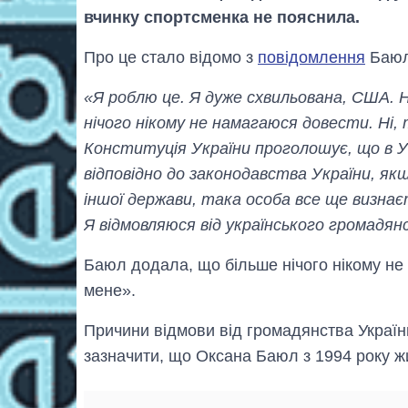
вчинку спортсменка не пояснила.
Про це стало відомо з
повідомлення
Баюл 
«Я роблю це. Я дуже схвильована, США. На
нічого нікому не намагаюся довести. Ні, 
Конституція України проголошує, що в Ук
відповідно до законодавства України, я
іншої держави, така особа все ще визнає
Я відмовляюся від українського громадя
Баюл додала, що більше нічого нікому не д
мене».
Причини відмови від громадянства України
зазначити, що Оксана Баюл з 1994 року 