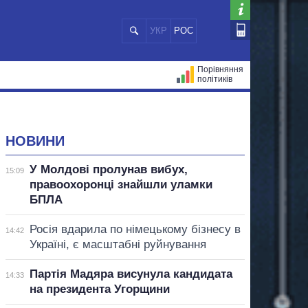
УКР
РОС
Порівняння
політиків
ЦІЙ
МЕРИ МІСТ
ВСІ ПЕРСОНИ
НОВИНИ
У Молдові пролунав вибух,
15:09
правоохоронці знайшли уламки
БПЛА
Росія вдарила по німецькому бізнесу в
14:42
Україні, є масштабні руйнування
Партія Мадяра висунула кандидата
14:33
на президента Угорщини