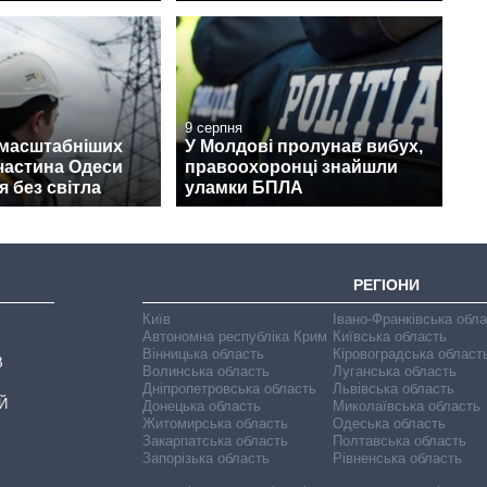
9 серпня
ймасштабніших
У Молдові пролунав вибух,
 частина Одеси
правоохоронці знайшли
 без світла
уламки БПЛА
РЕГІОНИ
Київ
Івано-Франківська обл
Автономна республіка Крим
Київська область
Вінницька область
Кіровоградська област
В
Волинська область
Луганська область
Дніпропетровська область
Львівська область
Й
Донецька область
Миколаївська область
Житомирська область
Одеська область
Закарпатська область
Полтавська область
Запорізька область
Рівненська область