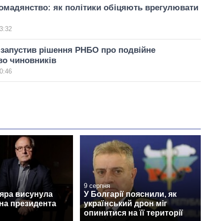
омадянство: як політики обіцяють врегулювати
3:32
запустив рішення РНБО про подвійне
во чиновників
0:46
9 серпня
дяра висунула
У Болгарії пояснили, як
на президента
український дрон міг
опинитися на її території