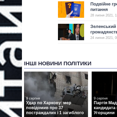
Подвійне гр
питання
28 липня 2021, 1
Зеленський 
громадянст
24 липня 2021, 0
ІНШІ НОВИНИ ПОЛІТИКИ
9 серпня
9 серпня
Удар по Харкову: мер
Партія Ма
повідомив про 37
кандидата 
постраждалих і 1 загиблого
Угорщини