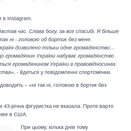
в Instagram.
став час. Слава богу, за все спасибі. Я більше
так ні - головою об бортик без мене.
раїні дозволено тільки одне громадянство...
кщо громадянин України набуває громадянство
Від 1 місяця – до 5
років: хто і як
ться громадянином України в правовідносинах.
довго обіймав
нства»
, - йдеться у повідомленні спортсменки.
посаду керівника
СЗР
оводить – «ні так ні, головою в бортик без
 43-річна фігуристка не вказала. Проте варто
живе в США.
При цьому, кілька днів тому