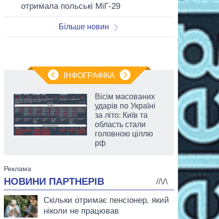
отримала польські МіГ-29
Більше новин
ІНФОГРАФІКА
Вісім масованих
ударів по Україні
за літо: Київ та
область стали
головною ціллю
рф