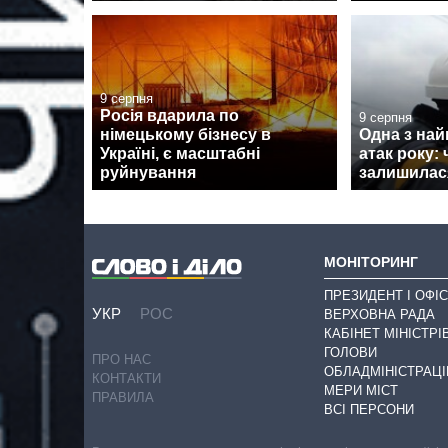
9 серпня
Росія вдарила по
9 серпня
німецькому бізнесу в
Одна з на
Україні, є масштабні
атак року:
руйнування
залишилася
МОНІТОРИНГ
ПРЕЗИДЕНТ І ОФІС
УКР
РОС
ВЕРХОВНА РАДА
КАБІНЕТ МІНІСТРІ
ГОЛОВИ
ПРО НАС
ОБЛАДМІНІСТРАЦІ
КОНТАКТИ
МЕРИ МІСТ
ПРАВИЛА
ВСІ ПЕРСОНИ