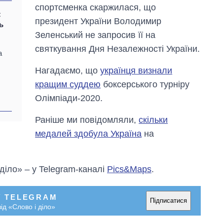
спортсменка скаржилася, що
:
президент України Володимир
ь
Зеленський не запросив її на
святкування Дня Незалежності України.
а
Нагадаємо, що
українця визнали
кращим суддею
боксерського турніру
Олімпіади-2020.
Раніше ми повідомляли,
скільки
медалей здобула Україна
на
 діло» – у Telegram-каналі
Pics&Maps
.
У TELEGRAM
Підписатися
ід «Слово і діло»