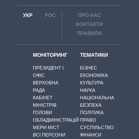
УКР
РОС
ПРО НАС
КОНТАКТИ
ПРАВИЛА
МОНІТОРИНГ
ТЕМАТИКИ
ПРЕЗИДЕНТ І
БІЗНЕС
ОФІС
ЕКОНОМІКА
ВЕРХОВНА
КУЛЬТУРА
РАДА
НАУКА
КАБІНЕТ
НАЦІОНАЛЬНА
МІНІСТРІВ
БЕЗПЕКА
ГОЛОВИ
ПОЛІТИКА
ОБЛАДМІНІСТРАЦІЙ
ПРАВО
МЕРИ МІСТ
СУСПІЛЬСТВО
ВСІ ПЕРСОНИ
ФІНАНСИ