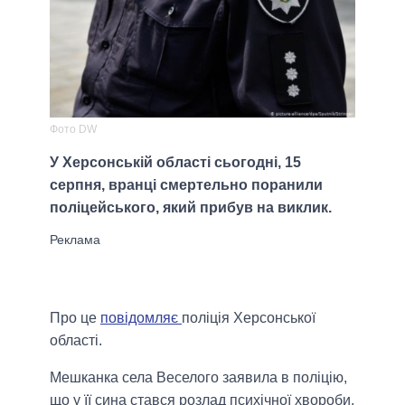
Фото DW
У Херсонській області сьогодні, 15
серпня, вранці смертельно поранили
поліцейського, який прибув на виклик.
Про це
повідомляє
поліція Херсонської
області.
Мешканка села Веселого заявила в поліцію,
що у її сина стався розлад психічної хвороби.