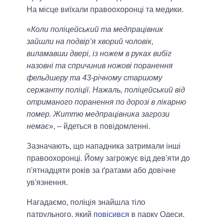
На місце виїхали правоохоронці та медики.
«
Коли поліцейський та медпрацівник
зайшли на подвір’я хворий чоловік,
виламавши двері, із ножем в руках вибіг
назовні та спричинив ножові поранення
фельдшеру та 43-річному старшому
сержанту поліції. Нажаль, поліцейський від
отриманого поранення по дорозі в лікарню
помер. Життю медпрацівника загрози
немає
», – йдеться в повідомленні.
Зазначають, що нападника затримали інші
правоохоронці. Йому загрожує від дев'яти до
п'ятнадцяти років за ґратами або довічне
ув'язнення.
Нагадаємо, поліція знайшла тіло
патрульного, який
повісився
в парку Одеси.