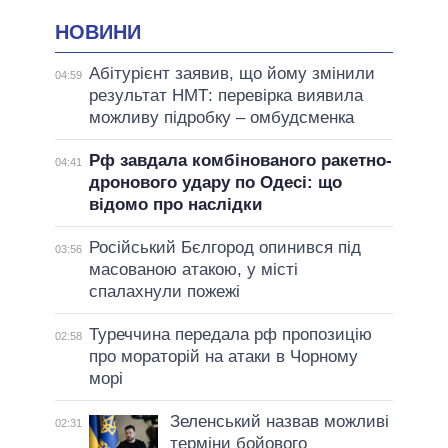
НОВИНИ
Абітурієнт заявив, що йому змінили
04:59
результат НМТ: перевірка виявила
можливу підробку – омбудсменка
Рф завдала комбінованого ракетно-
04:41
дронового удару по Одесі: що
відомо про наслідки
Російський Бєлгород опинився під
03:56
масованою атакою, у місті
спалахнули пожежі
Туреччина передала рф пропозицію
02:58
про мораторій на атаки в Чорному
морі
Зеленський назвав можливі
02:31
терміни бойового