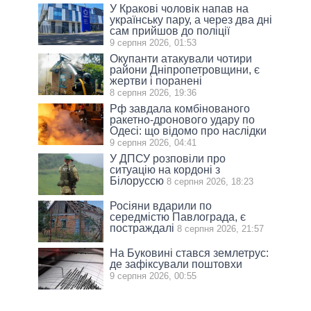
У Кракові чоловік напав на
українську пару, а через два дні
сам прийшов до поліції
9 серпня 2026, 01:53
Окупанти атакували чотири
райони Дніпропетровщини, є
жертви і поранені
8 серпня 2026, 19:36
Рф завдала комбінованого
ракетно-дронового удару по
Одесі: що відомо про наслідки
9 серпня 2026, 04:41
У ДПСУ розповіли про
ситуацію на кордоні з
Білоруссю
8 серпня 2026, 18:23
Росіяни вдарили по
середмістю Павлограда, є
постраждалі
8 серпня 2026, 21:57
На Буковині стався землетрус:
де зафіксували поштовхи
9 серпня 2026, 00:55