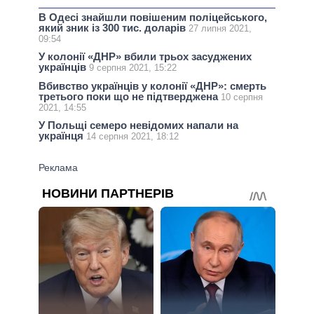
В Одесі знайшли повішеним поліцейського,
який зник із 300 тис. доларів
27 липня 2021,
09:54
У колонії «ДНР» вбили трьох засуджених
українців
9 серпня 2021, 15:22
Вбивство українців у колонії «ДНР»: смерть
третього поки що не підтверджена
10 серпня
2021, 14:55
У Польщі семеро невідомих напали на
українця
14 серпня 2021, 18:12