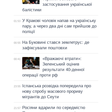
застосування української
балістики
У Кракові чоловік напав на українську
01:53
пару, а через два дні сам прийшов до
поліції
На Буковині стався землетрус: де
00:55
зафіксували поштовхи
«Вражаючі втрати»:
00:41
Зеленський оцінив
результати 40-денної
операції проти рф
Іспанська розвідка попередила про
23:55
нову спробу масового прориву
мігрантів до Сеути
Росіяни вдарили по середмістю
21:57