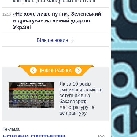
контроль для мандрівників з Італії
«Не хоче лише путін»: Зеленський
12:10
відреагував на нічний удар по
Україні
Більше новин
ІНФОГРАФІКА
Як за 10 років
змінилася кількість
вступників на
бакалаврат,
магістратуру та
аспірантуру