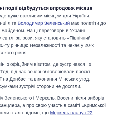
чні події відбудуться впродовж місяця
буде дуже важливим місяцем для України.
нці літа
Володимир Зеленський
має полетіти до
 Байденом. На ці переговори в Україні
світлі загрози, яку становить «Північний
30-ту річницю Незалежності та чекає у 20-х
сокого рівня.
і з офіційним візитом, де зустрічався і з
оді під час вечері обговорювали проєкт
ї на Донбасі та виконання Мінських угод.
умками зустрічі сторони не досягли.
іч Зеленського і Меркель. Восени після виборів
анцлера, а про свою участь в саміті «Кримської
нями стало відомо, що
Меркель планує 22