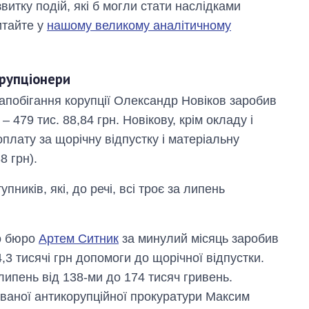
витку подій, які б могли стати наслідками
итайте у
нашому великому аналітичному
орупціонери
запобігання корупції Олександр Новіков заробив
– 479 тис. 88,84 грн. Новікову, крім окладу і
плату за щорічну відпустку і матеріальну
8 грн).
ників, які, до речі, всі троє за липень
о бюро
Артем Ситник
за минулий місяць заробив
4,3 тисячі грн допомоги до щорічної відпустки.
ипень від 138-ми до 174 тисяч гривень.
ованої антикорупційної прокуратури Максим