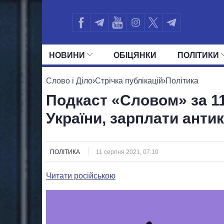
НОВИНИ
ОБIЦЯНКИ
ПОЛIТИКИ
УСІ ПОЛІТИКИ
ПРЕЗИДЕНТ І ОФ
Слово і Діло
›
Стрічка публікацій
›
Політика
Подкаст «Словом» за 1
України, зарплати анти
ПОЛІТИКА
11 серпня 2021, 07:10
Читати російською