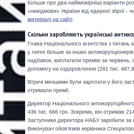
Більше про два найімовірніші варіанти роз
«невідмови» України від ядерної зброї - ч
матеріалі на сайті
.
Скільки заробляють українські антик
Глава Національного агентства з питань 
у липні більше за інших антикорупціонерів 
надбавок, виплатили премію за червень, о
допомогу на оздоровлення (281 тис. 487,8
Втричі меншими були зарплати у його заступ
отримали премії.
Директор Національного антикорупційног
436 тис. 666 грн. Зокрема, він отримав 21
Заступники директора НАБУ заробили за л
Виконувач обов'язків керівника Спеціаліз