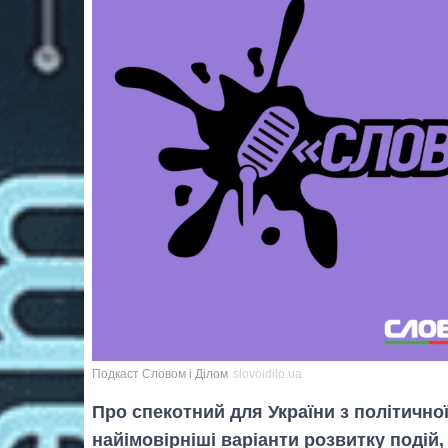
Подкаст Словом і Ділом
slovoidilo.ua
Про спекотний для України з політично
найімовірніші варіанти розвитку подій,