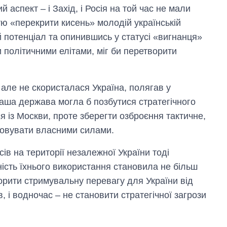
аспект – і Захід, і Росія на той час не мали
тю «перекрити кисень» молодій українській
й потенціал та опинившись у статусі «вигнанця»
 політичними елітами, міг би перетворити
 але не скористалася Україна, полягав у
 наша держава могла б позбутися стратегічного
 із Москви, проте зберегти озброєння тактичне,
говувати власними силами.
ів на території незалежної України тоді
ість їхнього використання становила не більш
творити стримувальну перевагу для України від
в, і водночас – не становити стратегічної загрози