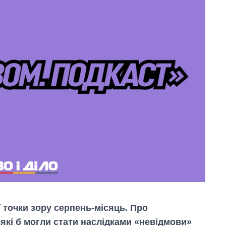
ї точки зору серпень-місяць. Про
 які б могли стати наслідками «невідмови»