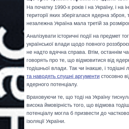
На початку 1990-х років і на Україну, і на
території яких зберігалася ядерна зброя, 
незалежна Україна мала третій за розміро
Аналізувати історичні події на предмет то
української влади щодо повного роззброєн
не надто вдячна справа. Втім, останнім ча
говорять про те, що відмовитися від яде
тодішньої влади. Так чи інакше, і тодішні 
та наводять слушні аргументи
стосовно ві
ядерного потенціалу.
Враховуючи те, що тоді на Україну тиснул
висока ймовірність того, що відмова тод
потенціалу могла б призвести до часткової
ізоляції України.