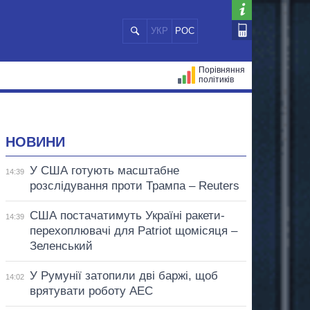
УКР
РОС
Порівняння
політиків
ЦІЙ
МЕРИ МІСТ
ВСІ ПЕРСОНИ
НОВИНИ
У США готують масштабне
14:39
розслідування проти Трампа – Reuters
США постачатимуть Україні ракети-
14:39
перехоплювачі для Patriot щомісяця –
Зеленський
У Румунії затопили дві баржі, щоб
14:02
врятувати роботу АЕС