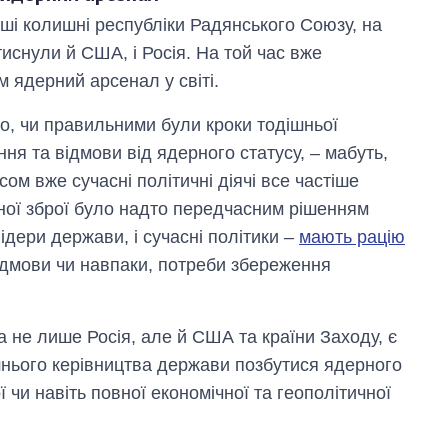
 інші колишні республіки Радянського Союзу, на
тиснули й США, і Росія. На той час вже
м ядерний арсенал у світі.
го, чи правильними були кроки тодішньої
ня та відмови від ядерного статусу, – мабуть,
сом вже сучасні політичні діячі все частіше
рної зброї було надто передчасним рішенням
лідери держави, і сучасні політики –
мають рацію
дмови чи навпаки, потреби збереження
а не лише Росія, але й США та країни Заходу, є
ішнього керівництва держави позбутися ядерного
 чи навіть повної економічної та геополітичної