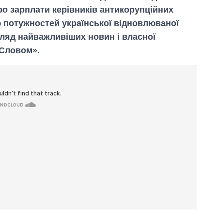
Про зарплати керівників антикорупційних
ю потужностей української відновлюваної
гляд найважливіших новин і власної
«Словом».
Від 1 місяця – до 5
років: хто і як
довго обіймав
посаду керівника
СЗР