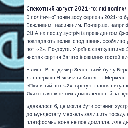
Спекотний август 2021-го: які політи
З політичної точки зору серпень 2021-го 
Важливим і насиченим. По-перше, наприкі
США на першу зустріч із президентом Джо
покладають великі сподівання, особливо у 
потік-2». По-друге, Україна святкуватиме 
числах серпня багато іноземних гостей ви
У липні Володимир Зеленський був у Берлін
канцлеркою Німеччини Ангелою Меркель. Т
«Північний потік-2», врегулювання ситуаці
Якихось конкретних домовленостей за підс
Здавалося б, це могла бути остання зустр
до Бундестагу Меркель залишить посаду к
платформи» вона не повідомляла. Але д