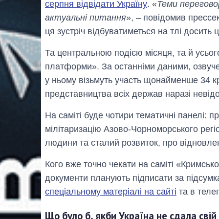
серпня відвідати Україну
. «
Теми переговор
актуальні питання
», – повідомив прессе
ця зустріч відбуватиметься на тлі досить ц
Та центральною подією місяця, та й усьог
платформи». За останніми даними, озвуче
у ньому візьмуть участь щонайменше 34 кр
представництва всіх держав наразі невід
На саміті буде чотири тематичні панелі: п
мілітаризацію Азово-Чорноморського регіо
людини та сталий розвиток, про відновле
Кого вже точно чекати на саміті «Кримсько
документи планують підписати за підсумка
спеціальному матеріалі на сайті
та в теле
Що було б, якби Україна не сдала сві