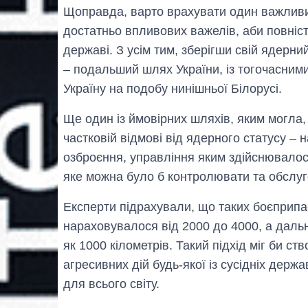
Щоправда, варто врахувати один важливий 
достатньо впливових важелів, аби повніс
державі. З усім тим, зберігши свій ядерни
‒ подальший шлях України, із тогочасними
Україну на подобу нинішньої Білорусі.
Ще один із ймовірних шляхів, яким могла,
частковій відмові від ядерного статусу –
озброєння, управління яким здійснювалося
яке можна було б контролювати та обслу
Експерти підрахували, що таких боєприпас
нараховувалося від 2000 до 4000, а дальн
як 1000 кілометрів. Такий підхід міг би с
агресивних дій будь-якої із сусідніх держа
для всього світу.