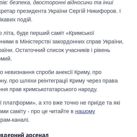
ів: безпека, двосторонні відносини та інші
кретар президента України Сергій Никифоров. І
ікавих подій.
о літа, буде перший саміт «Кримської
ними в Міністерстві закордонних справ України,
аїни. Остаточний список учасників і рівень
омий.
ро невизнання спроби анексії Криму, про
ну, про шляхи реінтеграції Криму через права
ння прав кримськотатарського народу.
ї платформи», а хто вже точно не приїде та які
ми саміту - про це читайте в
нашому
грам-каналі.
й ядерний арсенал