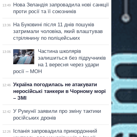
Нова Зеландія запровадила нові санкції
13:49
проти росії та її союзників
На Буковині після 11 днів пошуків
13:36
затримали чоловіка, який влаштував
стрілянину по поліцейських
Частина школярів
13:06
залишиться без підручників
на 1 вересня через удари
росії – МОН
Україна погодилась не атакувати
12:46
неросійські танкери в Чорному морі
– ЗМІ
У Румунії заявили про зміну тактики
12:42
російських дронів
Іспанія запровадила прикордонний
12:26