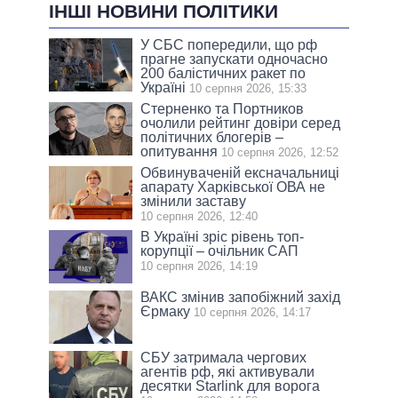
ІНШІ НОВИНИ ПОЛІТИКИ
У СБС попередили, що рф
прагне запускати одночасно
200 балістичних ракет по
Україні
10 серпня 2026, 15:33
Стерненко та Портников
очолили рейтинг довіри серед
політичних блогерів –
опитування
10 серпня 2026, 12:52
Обвинуваченій ексначальниці
апарату Харківської ОВА не
змінили заставу
10 серпня 2026, 12:40
В Україні зріс рівень топ-
корупції – очільник САП
10 серпня 2026, 14:19
ВАКС змінив запобіжний захід
Єрмаку
10 серпня 2026, 14:17
СБУ затримала чергових
агентів рф, які активували
десятки Starlink для ворога