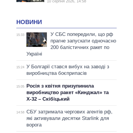
10 серпня 2026, 14:58
НОВИНИ
У СБС попередили, що рф
15:33
прагне запускати одночасно
200 балістичних ракет по
Україні
У Болгарії стався вибух на заводі з
15:24
виробництва боєприпасів
Росія з квітня призупинила
15:05
виробництво ракет «Кинджал» та
Х-32 – Скібіцький
СБУ затримала чергових агентів рф,
14:58
які активували десятки Starlink для
ворога