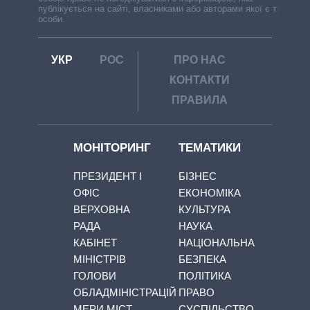
публікується на сайті, власниками або авторами якої є треті
особи.
УКР
РОС
ПРО НАС
КОНТАКТИ
ПРАВИЛА
МОНІТОРИНГ
ТЕМАТИКИ
ПРЕЗИДЕНТ І
БІЗНЕС
ОФІС
ЕКОНОМІКА
ВЕРХОВНА
КУЛЬТУРА
РАДА
НАУКА
КАБІНЕТ
НАЦІОНАЛЬНА
МІНІСТРІВ
БЕЗПЕКА
ГОЛОВИ
ПОЛІТИКА
ОБЛАДМІНІСТРАЦІЙ
ПРАВО
МЕРИ МІСТ
СУСПІЛЬСТВО