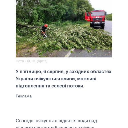
Фото - ДСНС(архів).
У п'ятницю, 6 серпня, у західних областях
України очікуються зливи, можливі
підтоплення та селеві потоки.
Сьогодні очiкується пiдняття води над
рівнями протягом 6 серпня на річках