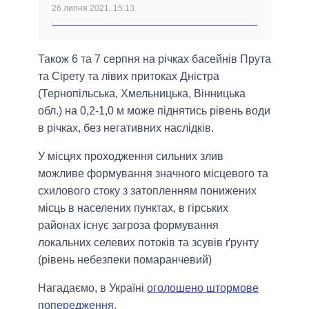
26 липня 2021, 15:13
Також 6 та 7 серпня на річках басейнiв Прута
та Сiрету та лiвих притоках Днiстра
(Тернопiльська, Хмельницька, Вiнницька
обл.) на 0,2-1,0 м може піднятись рівень води
в річках, без негативних наслідків.
У мiсцях проходження сильних злив
можливе формування значного мiсцевого та
схилового стоку з затопленням понижених
мiсць в населених пунктах, в гiрських
районах iснує загроза формування
локальних селевих потоків та зсувiв ґрунту
(рiвень небезпеки помаранчевий)
Нагадаємо, в Україні
оголошено штормове
попередження
.