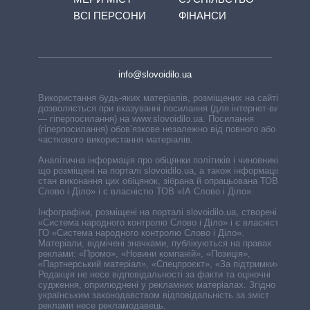
ВСІ ПЕРСОНИ
ФІНАНСИ
info@slovoidilo.ua
Використання будь-яких матеріалів, розміщених на сайті,
дозволяється при вказуванні посилання (для інтернет-видань
— гіперпосилання) на www.slovoidilo.ua. Посилання
(гіперпосилання) обов’язкове незалежно від повного або
часткового використання матеріалів.
Аналітична інформація про обіцянки політиків і чиновників,
що розміщені на порталі slovoidilo.ua, а також інформація про
стан виконання цих обіцянок, зібрана й опрацьована ТОВ «ІА
Слово і Діло» і є власністю ТОВ «ІА Слово і Діло».
Інфографіки, розміщені на порталі slovoidilo.ua, створені ГО
«Система народного контролю Слово і Діло» і є власністю
ГО «Система народного контролю Слово і Діло».
Матеріали, відмічені значками, публікуються на правах
реклами: «Промо», «Новини компаній», «Позиція»,
«Партнерський матеріал», «Спецпроєкт», «За підтримки».
Редакція не несе відповідальності за факти та оціночні
судження, оприлюднені у рекламних матеріалах. Згідно з
українським законодавством відповідальність за зміст
реклами несе рекламодавець.