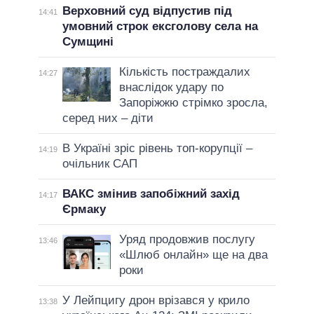
Верховний суд відпустив під
14:41
умовний строк ексголову села на
Сумщині
Кількість постраждалих
14:27
внаслідок удару по
Запоріжжю стрімко зросла,
серед них – діти
В Україні зріс рівень топ-корупції –
14:19
очільник САП
ВАКС змінив запобіжний захід
14:17
Єрмаку
Уряд продовжив послугу
13:46
«Шлюб онлайн» ще на два
роки
У Лейпцигу дрон врізався у крило
13:38