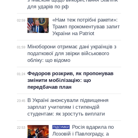
для ударів по рф
«Нам теж потрібні ракети»:
02:59
Трамп прокоментував запит
України на Patriot
Міноборони отримає дані українців з
01:59
податкової для звірки військового
обліку: що відомо
Федоров розкрив, як пропонував
01:24
змінити мобілізацію: що
передбачав план
В Україні анонсували підвищення
23:45
зарплат учителям і стипендій
студентам: як зростуть виплати
Росія вдарила по
ПІДСУМКИ
22:53
Лозовій і Павлограду, а