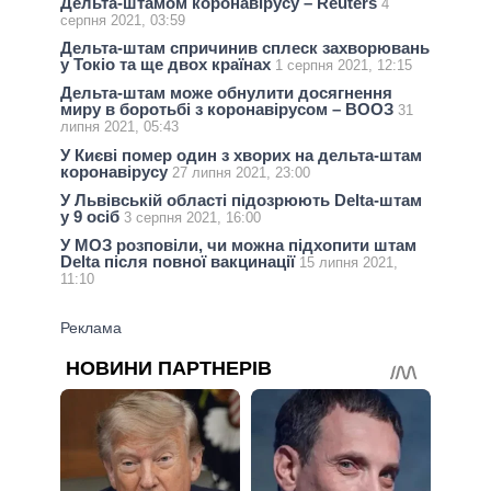
Дельта-штамом коронавірусу – Reuters
4
серпня 2021, 03:59
Дельта-штам спричинив сплеск захворювань
у Токіо та ще двох країнах
1 серпня 2021, 12:15
Дельта-штам може обнулити досягнення
миру в боротьбі з коронавірусом – ВООЗ
31
липня 2021, 05:43
У Києві помер один з хворих на дельта-штам
коронавірусу
27 липня 2021, 23:00
У Львівській області підозрюють Delta-штам
у 9 осіб
3 серпня 2021, 16:00
У МОЗ розповіли, чи можна підхопити штам
Delta після повної вакцинації
15 липня 2021,
11:10