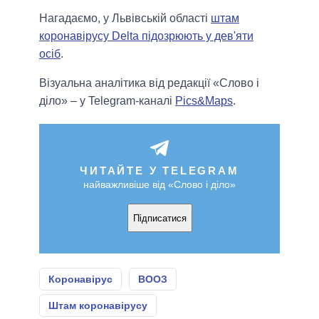
Нагадаємо, у Львівській області
штам
коронавірусу Delta підозрюють у дев'яти
осіб
.
Візуальна аналітика від редакції «Слово і
діло» – у Telegram-каналі
Pics&Maps
.
ЧИТАЙТЕ У TELEGRAM
найважливіше від «Слово і діло»
Підписатися
Коронавірус
ВООЗ
Штам коронавірусу