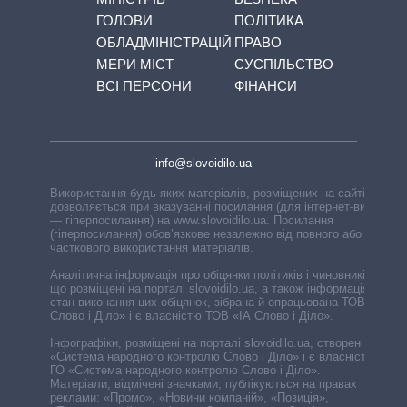
ГОЛОВИ
ПОЛІТИКА
ОБЛАДМІНІСТРАЦІЙ
ПРАВО
МЕРИ МІСТ
СУСПІЛЬСТВО
ВСІ ПЕРСОНИ
ФІНАНСИ
info@slovoidilo.ua
Використання будь-яких матеріалів, розміщених на сайті,
дозволяється при вказуванні посилання (для інтернет-видань
— гіперпосилання) на www.slovoidilo.ua. Посилання
(гіперпосилання) обов’язкове незалежно від повного або
часткового використання матеріалів.
Аналітична інформація про обіцянки політиків і чиновників,
що розміщені на порталі slovoidilo.ua, а також інформація про
стан виконання цих обіцянок, зібрана й опрацьована ТОВ «ІА
Слово і Діло» і є власністю ТОВ «ІА Слово і Діло».
Інфографіки, розміщені на порталі slovoidilo.ua, створені ГО
«Система народного контролю Слово і Діло» і є власністю
ГО «Система народного контролю Слово і Діло».
Матеріали, відмічені значками, публікуються на правах
реклами: «Промо», «Новини компаній», «Позиція»,