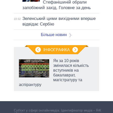
Стефанішиній обрали
запобіжний захід. Головне за день
Зеленський цими вихідними вперше
22:32
відвідає Сербію
Більше новин
ІНФОГРАФІКА
и на
Як за 10 років
змінилася кількість
а
вступників на
бакалаврат,
магістратуру та
аспірантуру
Cуб'єкт у сфері онлайн-медіа. Ідентифікатор медіа – R40-