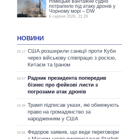
Німецьке вантажне судно
потрапило під атаку дронів у
Чорному морі – DW
6 серпня 2026, 21:29
НОВИНИ
США розширили санкції проти Куби
05:17
через військову співпрацю з росією,
Китаєм та Іраном
Радник президента попередив
04:57
бізнес про фейкові листи з
погрозами атак дронів
Трамп підписав укази, які обмежують
04:39
право на громадянство за
народженням у США
Федоров заявив, що веде переговори
03:56
з Маском щодо використання Starlink