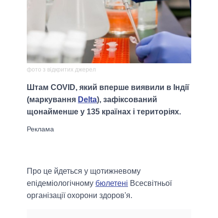
фото з відкритих джерел
Штам COVID, який вперше виявили в Індії
(маркування
Delta
), зафіксований
щонайменше у 135 країнах і територіях.
Про це йдеться у щотижневому
епідеміологічному
бюлетені
Всесвітньої
організації охорони здоров'я.