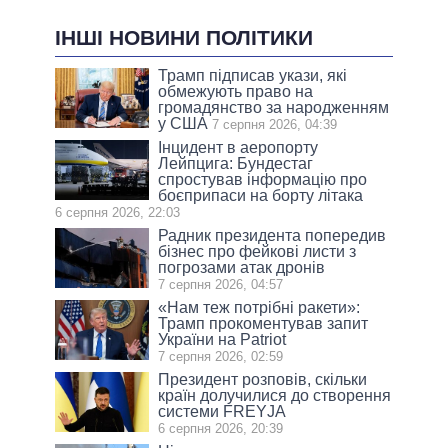
ІНШІ НОВИНИ ПОЛІТИКИ
Трамп підписав укази, які
обмежують право на
громадянство за народженням
у США
7 серпня 2026, 04:39
Інцидент в аеропорту
Лейпцига: Бундестаг
спростував інформацію про
боєприпаси на борту літака
6 серпня 2026, 22:03
Радник президента попередив
бізнес про фейкові листи з
погрозами атак дронів
7 серпня 2026, 04:57
«Нам теж потрібні ракети»:
Трамп прокоментував запит
України на Patriot
7 серпня 2026, 02:59
Президент розповів, скільки
країн долучилися до створення
системи FREYJA
6 серпня 2026, 20:39