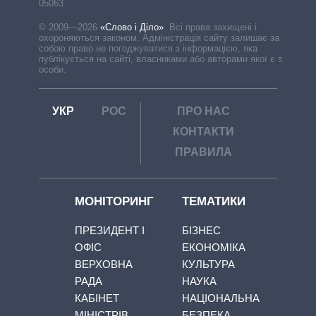
05063
© 2009—2026
«Слово і Діло»
.
Всі права захищені і
охороняються законом. Адміністрація сайту залишає за
собою право не погоджуватися з інформацією, яка
публікується на сайті, власниками або авторами якої є треті
особи.
УКР
РОС
ПРО НАС
КОНТАКТИ
ПРАВИЛА
МОНІТОРИНГ
ТЕМАТИКИ
ПРЕЗИДЕНТ І
БІЗНЕС
ОФІС
ЕКОНОМІКА
ВЕРХОВНА
КУЛЬТУРА
РАДА
НАУКА
КАБІНЕТ
НАЦІОНАЛЬНА
МІНІСТРІВ
БЕЗПЕКА