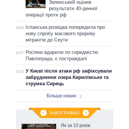
Зеленський оцінив
результати 40-денної
операції проти рф
Іспанська розвідка попередила про
23:55
нову спробу масового прориву
мігрантів до Сеути
Росіяни вдарили по середмістю
21:57
Павлограда, є постраждалі
У Києві після атаки рф зафіксували
21:12
забруднення озера Кирилівське та
струмка Сирець
Більше новин
ІНФОГРАФІКА
Як за 10 років