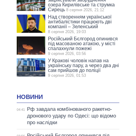
озера Кирилівське та струмка
Сирець
8 серпня 2026, 21:12
Над створенням української
антибалістики працюють дві
компанії – Зеленський
8 серпня 2026, 19:03
Російський Бєлгород опинився
під масованою атакою, у місті
спалахнули пожежі
9 серпня 2026, 03:56
У Кракові чоловік напав на
українську пару, а через два дні
сам прийшов до поліції
9 серпня 2026, 01:53
НОВИНИ
Рф завдала комбінованого ракетно-
04:41
дронового удару по Одесі: що відомо
про наслідки
Російський Бєлгород опинився під