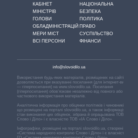
КАБІНЕТ
НАЦІОНАЛЬНА
МІНІСТРІВ
БЕЗПЕКА
ГОЛОВИ
ПОЛІТИКА
ОБЛАДМІНІСТРАЦІЙ
ПРАВО
МЕРИ МІСТ
СУСПІЛЬСТВО
ВСІ ПЕРСОНИ
ФІНАНСИ
info@slovoidilo.ua
Використання будь-яких матеріалів, розміщених на сайті,
дозволяється при вказуванні посилання (для інтернет-видань
— гіперпосилання) на www.slovoidilo.ua. Посилання
(гіперпосилання) обов’язкове незалежно від повного або
часткового використання матеріалів.
Аналітична інформація про обіцянки політиків і чиновників,
що розміщені на порталі slovoidilo.ua, а також інформація про
стан виконання цих обіцянок, зібрана й опрацьована ТОВ «ІА
Слово і Діло» і є власністю ТОВ «ІА Слово і Діло».
Інфографіки, розміщені на порталі slovoidilo.ua, створені ГО
«Система народного контролю Слово і Діло» і є власністю
ГО «Система народного контролю Слово і Діло».