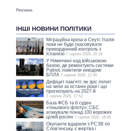
ІНШІ НОВИНИ ПОЛІТИКИ
Міграційна криза в Сеуті: Італія
поки не буде скасовувати
прикордонний контроль з
Іспанією
7 серпня 2026, 20:19
У Німеччині над військовою
базою, де ремонтують системи
Patriot, помітили невідомі
БПЛА
7 серпня 2026, 21:45
Дефіцит пам’яті: як зріс попит
на чипи за останні роки і що
прогнозують на 2027-й
7 серпня 2026, 17:52
База ФСБ та 6 суден
«тіньового флоту»: СБС
атакували понад 100 ворожих
цілей росіян
7 серпня 2026, 18:05
Окупанти вдарили з РСЗВ по
Слов'янську, є жертва і