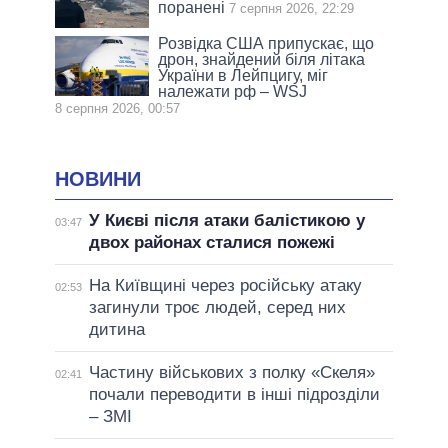
поранені
7 серпня 2026, 22:29
Розвідка США припускає, що
дрон, знайдений біля літака
України в Лейпцигу, міг
належати рф – WSJ
8 серпня 2026, 00:57
НОВИНИ
У Києві після атаки балістикою у
03:47
двох районах сталися пожежі
На Київщині через російську атаку
02:53
загинули троє людей, серед них
дитина
Частину військових з полку «Скеля»
02:41
почали переводити в інші підрозділи
– ЗМІ