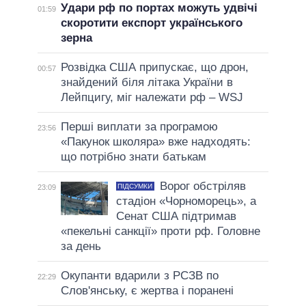
Удари рф по портах можуть удвічі
01:59
скоротити експорт українського
зерна
Розвідка США припускає, що дрон,
00:57
знайдений біля літака України в
Лейпцигу, міг належати рф – WSJ
Перші виплати за програмою
23:56
«Пакунок школяра» вже надходять:
що потрібно знати батькам
Ворог обстріляв
ПІДСУМКИ
23:09
стадіон «Чорноморець», а
Сенат США підтримав
«пекельні санкції» проти рф. Головне
за день
Окупанти вдарили з РСЗВ по
22:29
Слов'янську, є жертва і поранені