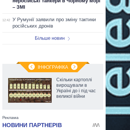
неросійські танкери в Чорному морі
– ЗМІ
У Румунії заявили про зміну тактики
12:42
російських дронів
Більше новин
ІНФОГРАФІКА
Скільки картоплі
вирощували в
Україні до і під час
великої війни