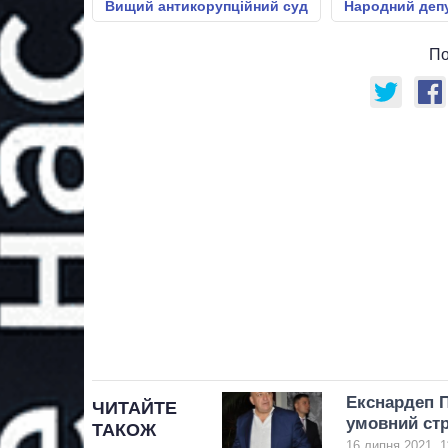
Вищий антикорупційний суд
Народний деп
По
Екснардеп П
ЧИТАЙТЕ
умовний ст
ТАКОЖ
16 липня 2021, 1