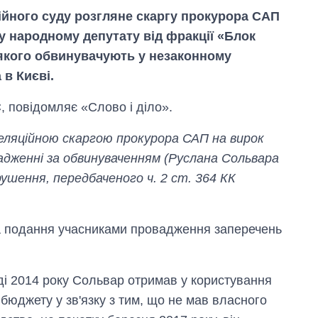
йного суду розгляне скаргу прокурора САП
 народному депутату від фракції «Блок
якого обвинувачують у незаконному
 в Києві.
 повідомляє «Слово і діло».
еляційною скаргою прокурора САП на вирок
вадженні за обвинуваченням (Руслана Сольвара
рушення, передбаченого ч. 2 ст. 364 КК
Дефіцит пам’яті:
як зріс попит на
чипи за останні
на подання учасниками провадження заперечень
роки і що
прогнозують на
2027-й
ді 2014 року Сольвар отримав у користування
бюджету у зв'язку з тим, що не мав власного