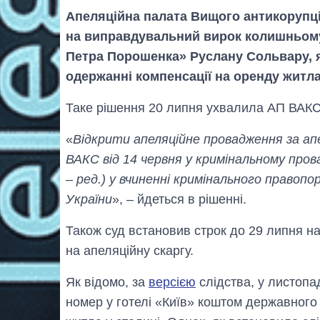
Апеляційна палата Вищого антикорупці
на виправдувальний вирок колишньому
Петра Порошенка» Руслану Сольвару, 
одержанні компенсації на оренду житла
Таке рішення 20 липня ухвалила АП ВАКС,
«
Відкрити апеляційне провадження за ап
ВАКС від 14 червня у кримінальному про
– ред.) у вчиненні кримінального правопо
України
», – йдеться в рішенні.
Також суд встановив строк до 29 липня 
на апеляційну скаргу.
Як відомо, за
версією
слідства, у листопа
номер у готелі «Київ» коштом державного 