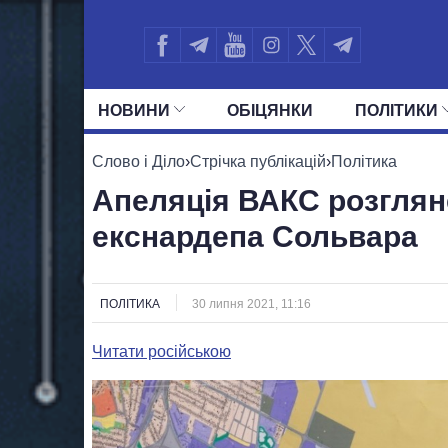
НОВИНИ
ОБIЦЯНКИ
ПОЛIТИКИ
УСІ ПОЛІТИКИ
ПРЕЗИДЕНТ І ОФ
Слово і Діло
›
Стрічка публікацій
›
Політика
Апеляція ВАКС розглян
екснардепа Сольвара
ПОЛІТИКА
30 липня 2021, 11:16
Читати російською