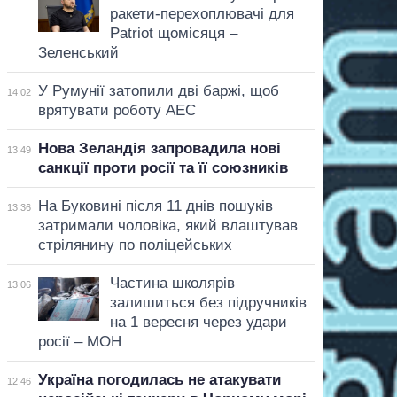
ракети-перехоплювачі для
Patriot щомісяця –
Зеленський
У Румунії затопили дві баржі, щоб
14:02
врятувати роботу АЕС
Нова Зеландія запровадила нові
13:49
санкції проти росії та її союзників
На Буковині після 11 днів пошуків
13:36
затримали чоловіка, який влаштував
стрілянину по поліцейських
Частина школярів
13:06
залишиться без підручників
на 1 вересня через удари
росії – МОН
Україна погодилась не атакувати
12:46