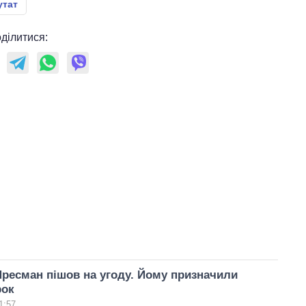
утат
ділитися:
ресман пішов на угоду. Йому призначили
рок
1:57