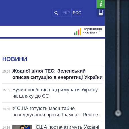
УКР
РОС
Порівняння
політиків
ЦІЙ
МЕРИ МІСТ
ВСІ ПЕРСОНИ
НОВИНИ
Жодної цілої ТЕС: Зеленський
15:38
описав ситуацію в енергетиці України
Вучич пообіцяв підтримувати Україну
15:35
на шляху до ЄС
У США готують масштабне
14:39
розслідування проти Трампа – Reuters
США постачатимуть Україні
14:39