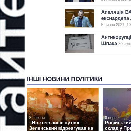
Апеляція ВА
екснардепа 
5 липня 2021, 10
Антикорупці
Шпака
30 чер
ІНШІ НОВИНИ ПОЛІТИКИ
8 серпня
8 серпня
«Не хоче лише путін»:
Російський
Зеленський відреагував на
склад у Пр