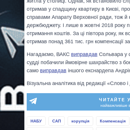
житла у столиці. Однак, як встановило слі
отримав у спадщину квартиру в Києві, про
справами Апарату Верховної ради, тож й 
держбюджету. І лише в жовтні 2018 року пі
отримання коштів. За ці півтора року, як 
отримав понад 361 тис. грн компенсації з
Нагадаємо, ВАКС
виправдав
Сольвара у 
судді побачили ймовірне шахрайство з бок
само
виправдав
іншого екснардепа Андрі
Візуальна аналітика від редакції «Слово і
ЧИТАЙТЕ 
найважливіше в
НАБУ
САП
корупція
Компенсація