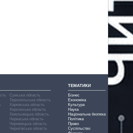
ТЕМАТИКИ
асть
Сумська область
Бізнес
Тернопільська область
Економіка
ь
Харківська область
Культура
Херсонська область
Наука
Хмельницька область
Національна безпека
Черкаська область
Політика
Чернівецька область
Право
Чернігівська область
Суспільство