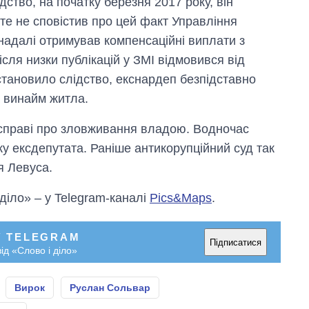
дство, на початку березня 2017 року, він
те не сповістив про цей факт Управління
надалі отримував компенсаційні виплати з
сля низки публікацій у ЗМІ відмовився від
встановило слідство, екснардеп безпідставно
а винайм житла.
справі про зловживання владою. Водночас
у ексдепутата. Раніше антикорупційний суд так
я Левуса.
 діло» – у Telegram-каналі
Pics&Maps
.
У TELEGRAM
Підписатися
ід «Слово і діло»
Вирок
Руслан Сольвар