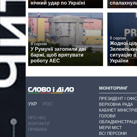
нічний удар по Україні
спалахнул
8 серпня
Жодної ціл
8 серпня
У Румунії затопили дві
Зеленськи
баржі, щоб врятувати
ситуацію в
роботу АЕС
України
МОНІТОРИНГ
ПРЕЗИДЕНТ І ОФІС
УКР
РОС
ВЕРХОВНА РАДА
КАБІНЕТ МІНІСТРІ
ГОЛОВИ
ПРО НАС
ОБЛАДМІНІСТРАЦІ
КОНТАКТИ
МЕРИ МІСТ
ПРАВИЛА
ВСІ ПЕРСОНИ