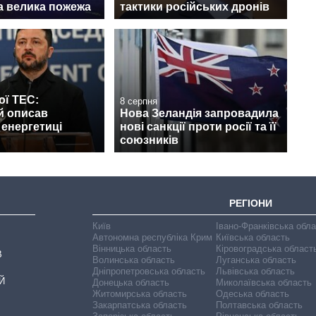
а велика пожежа
тактики російських дронів
ої ТЕС:
8 серпня
й описав
Нова Зеландія запровадила
 енергетиці
нові санкції проти росії та її
союзників
РЕГІОНИ
Київ
Івано-Франківська обл
Автономна республіка Крим
Київська область
Вінницька область
Кіровоградська област
В
Волинська область
Луганська область
Дніпропетровська область
Львівська область
Й
Донецька область
Миколаївська область
Житомирська область
Одеська область
Закарпатська область
Полтавська область