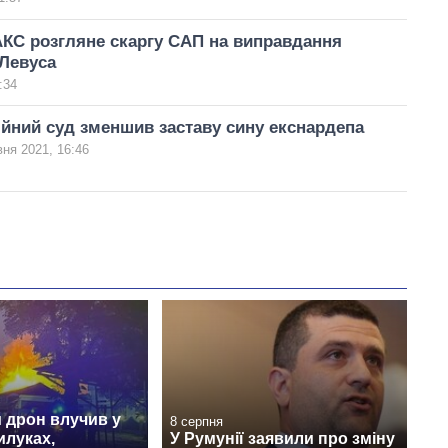
КС розгляне скаргу САП на виправдання
Левуса
:34
йний суд зменшив заставу сину екснардепа
вня 2021, 16:46
 дрон влучив у
8 серпня
илуках,
У Румунії заявили про зміну