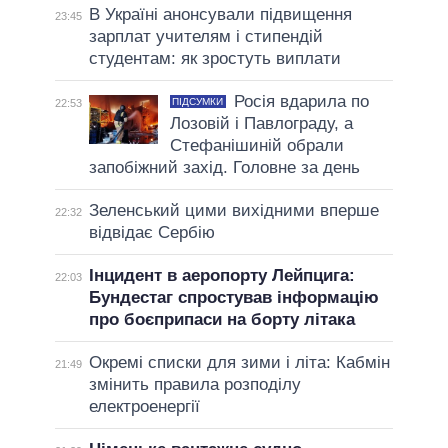
В Україні анонсували підвищення
23:45
зарплат учителям і стипендій
студентам: як зростуть виплати
Росія вдарила по
ПІДСУМКИ
22:53
Лозовій і Павлограду, а
Стефанішиній обрали
запобіжний захід. Головне за день
Зеленський цими вихідними вперше
22:32
відвідає Сербію
Інцидент в аеропорту Лейпцига:
22:03
Бундестаг спростував інформацію
про боєприпаси на борту літака
Окремі списки для зими і літа: Кабмін
21:49
змінить правила розподілу
електроенергії