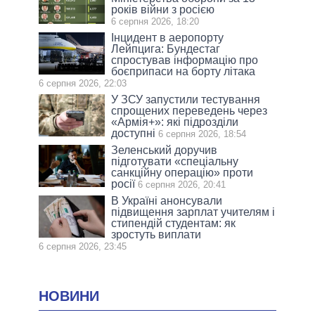
років війни з росією
6 серпня 2026, 18:20
Інцидент в аеропорту
Лейпцига: Бундестаг
спростував інформацію про
боєприпаси на борту літака
6 серпня 2026, 22:03
У ЗСУ запустили тестування
спрощених переведень через
«Армія+»: які підрозділи
доступні
6 серпня 2026, 18:54
Зеленський доручив
підготувати «спеціальну
санкційну операцію» проти
росії
6 серпня 2026, 20:41
В Україні анонсували
підвищення зарплат учителям і
стипендій студентам: як
зростуть виплати
6 серпня 2026, 23:45
НОВИНИ