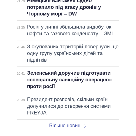
Німецьке вантажне судно
21:29
потрапило під атаку дронів у
Чорному морі – DW
Росія у липні збільшила видобуток
21:25
нафти та газового конденсату – ЗМІ
З окупованих територій повернули ще
20:46
одну групу українських дітей та
підлітків
Зеленський доручив підготувати
20:41
«спеціальну санкційну операцію»
проти росії
Президент розповів, скільки країн
20:39
долучилися до створення системи
FREYJA
Більше новин