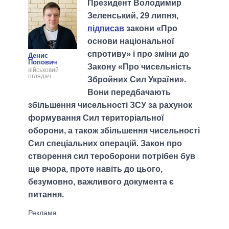
Президент Володимир
Зеленський, 29 липня,
підписав
закони «Про
основи національної
спротиву» і про зміни до
Денис
Попович
Закону «Про чисельність
військовий
оглядач
Збройних Сил України».
Вони передбачають
збільшення чисельності ЗСУ за рахунок
формування Сил територіальної
оборони, а також збільшення чисельності
Сил спеціальних операцій. Закон про
створення сил тероборони потрібен був
ще вчора, проте навіть до цього,
безумовно, важливого документа є
питання.