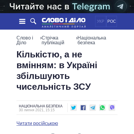
УКР
РОС
НОВИНИ
Слово і
›
Стрічка
›
Національна
Діло
публікацій
безпека
ОБIЦЯНКИ
СТРІЧКА
ПОЛІТИКА
Кількістю, а не
ПОДІЇ
ЕКОНОМІКА
вмінням: в Україні
ПОЛIТИКИ
СТАТТІ
СУСПІЛЬСТВО
збільшують
ІНФОГРАФІКА
ДУМКИ
СВІТ
УСІ ПОЛІТИКИ
чисельність ЗСУ
ОГЛЯДИ
ПРЕЗИДЕНТ І ОФІС
ВІДЕО
ДАЙДЖЕСТИ
ВЕРХОВНА РАДА
ПІДТРИМАТИ
КАБІНЕТ МІНІСТРІВ
НАЦІОНАЛЬНА БЕЗПЕКА
30 липня 2021, 15:15
ГОЛОВИ ОБЛАДМІНІСТРАЦІЙ
ПОРІВНЯННЯ ПОЛІТИКІВ
МЕРИ МІСТ
Читати російською
ВСІ ПЕРСОНИ