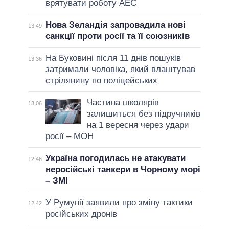
врятувати роботу АЕС
Нова Зеландія запровадила нові
13:49
санкції проти росії та її союзників
На Буковині після 11 днів пошуків
13:36
затримали чоловіка, який влаштував
стрілянину по поліцейських
Частина школярів
13:06
залишиться без підручників
на 1 вересня через удари
росії – МОН
Україна погодилась не атакувати
12:46
неросійські танкери в Чорному морі
– ЗМІ
У Румунії заявили про зміну тактики
12:42
російських дронів