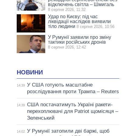
відключень світла – Шмигаль
8 серпня 2026, 11:32
Удар по Києву: під час
ліквідації наслідків виявили
тіло людини
8 серпня 2026, 10:56
У Румунії заявили про зміну
тактики російських дронів
8 серпня 2026, 12:42
НОВИНИ
У США готують масштабне
14:39
розслідування проти Трампа – Reuters
США постачатимуть Україні ракети-
14:39
перехоплювачі для Patriot щомісяця –
Зеленський
У Румунії затопили дві баржі, щоб
14:02