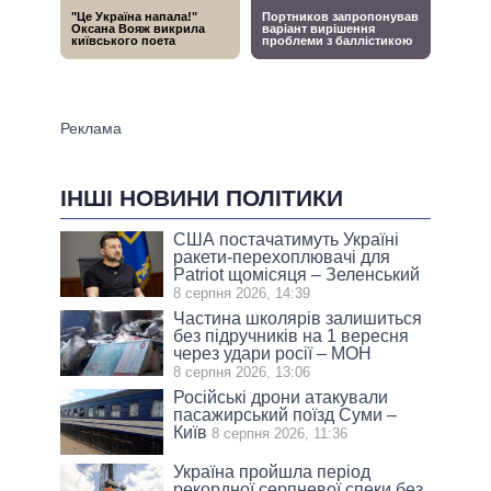
ІНШІ НОВИНИ ПОЛІТИКИ
США постачатимуть Україні
ракети-перехоплювачі для
Patriot щомісяця – Зеленський
8 серпня 2026, 14:39
Частина школярів залишиться
без підручників на 1 вересня
через удари росії – МОН
8 серпня 2026, 13:06
Російські дрони атакували
пасажирський поїзд Суми –
Київ
8 серпня 2026, 11:36
Україна пройшла період
рекордної серпневої спеки без