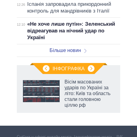
Іспанія запровадила прикордонний
12:26
контроль для мандрівників з Італії
«Не хоче лише путін»: Зеленський
12:10
відреагував на нічний удар по
Україні
Більше новин
ІНФОГРАФІКА
Вісім масованих
раїні
ударів по Україні за
ої
літо: Київ та область
стали головною
ціллю рф
Cуб'єкт у сфері онлайн-медіа. Ідентифікатор медіа – R40-