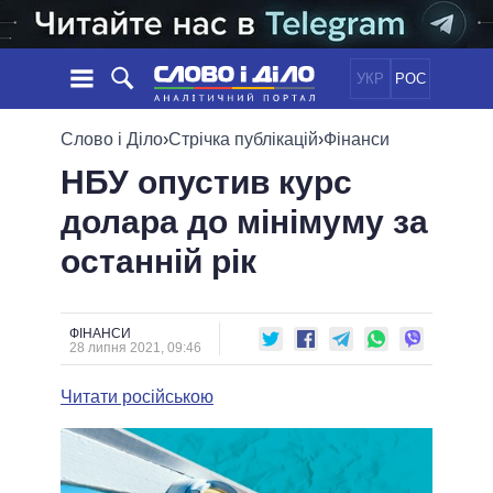
УКР
РОС
НОВИНИ
Слово і Діло
›
Стрічка публікацій
›
Фінанси
НБУ опустив курс
ОБIЦЯНКИ
СТРІЧКА
ПОЛІТИКА
долара до мінімуму за
ПОДІЇ
ЕКОНОМІКА
ПОЛIТИКИ
останній рік
СТАТТІ
СУСПІЛЬСТВО
ІНФОГРАФІКА
ДУМКИ
СВІТ
УСІ ПОЛІТИКИ
ОГЛЯДИ
ПРЕЗИДЕНТ І ОФІС
ВІДЕО
ФІНАНСИ
ДАЙДЖЕСТИ
28 липня 2021, 09:46
ВЕРХОВНА РАДА
ПІДТРИМАТИ
КАБІНЕТ МІНІСТРІВ
Читати російською
ГОЛОВИ ОБЛАДМІНІСТРАЦІЙ
ПОРІВНЯННЯ ПОЛІТИКІВ
МЕРИ МІСТ
ВСІ ПЕРСОНИ