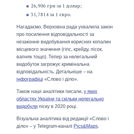
26,906 грн за 1 долар;
31,7814 за 1 євро.
Нагадаємо, Верховна рада ухвалила закон
про посилення відповідальності за
незаконне видобування корисних копалин
місцевого значення (гіпс, крейду, пісок,
вапняк тощо). Тепер за нелегальний
видобуток загрожує кримінальна
відповідальність. Детальніше – на
інфографіці
«Слово і діло».
Також наші аналітики писали,
у яких
областях України та скільки нелегально
видобули
піску в 2020 році.
Візуальна аналітика від редакції «Слово і
діло» – у Telegram-каналі
Pics&Maps
.