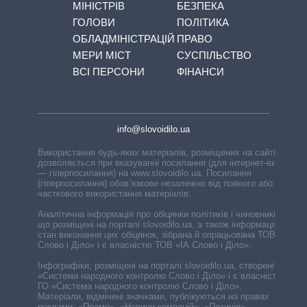
МІНІСТРІВ
БЕЗПЕКА
ГОЛОВИ
ПОЛІТИКА
ОБЛАДМІНІСТРАЦІЙ
ПРАВО
МЕРИ МІСТ
СУСПІЛЬСТВО
ВСІ ПЕРСОНИ
ФІНАНСИ
info@slovoidilo.ua
Використання будь-яких матеріалів, розміщених на сайті,
дозволяється при вказуванні посилання (для інтернет-видань
— гіперпосилання) на www.slovoidilo.ua. Посилання
(гіперпосилання) обов’язкове незалежно від повного або
часткового використання матеріалів.
Аналітична інформація про обіцянки політиків і чиновників,
що розміщені на порталі slovoidilo.ua, а також інформація про
стан виконання цих обіцянок, зібрана й опрацьована ТОВ «ІА
Слово і Діло» і є власністю ТОВ «ІА Слово і Діло».
Інфографіки, розміщені на порталі slovoidilo.ua, створені ГО
«Система народного контролю Слово і Діло» і є власністю
ГО «Система народного контролю Слово і Діло».
Матеріали, відмічені значками, публікуються на правах
реклами: «Промо», «Новини компаній», «Позиція»,