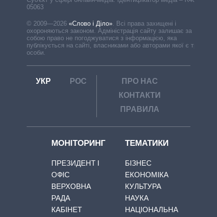
05063
© 2009—2026
«Слово і Діло»
.
Всі права захищені і
охороняються законом. Адміністрація сайту залишає за
собою право не погоджуватися з інформацією, яка
публікується на сайті, власниками або авторами якої є треті
особи.
УКР
РОС
ПРО НАС
КОНТАКТИ
ПРАВИЛА
МОНІТОРИНГ
ТЕМАТИКИ
ПРЕЗИДЕНТ І
БІЗНЕС
ОФІС
ЕКОНОМІКА
ВЕРХОВНА
КУЛЬТУРА
РАДА
НАУКА
КАБІНЕТ
НАЦІОНАЛЬНА