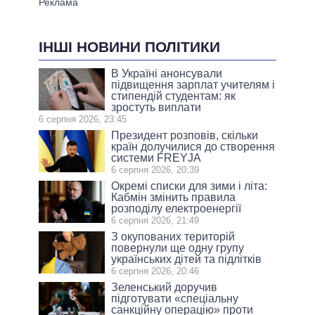
ІНШІ НОВИНИ ПОЛІТИКИ
В Україні анонсували
підвищення зарплат учителям і
стипендій студентам: як
зростуть виплати
6 серпня 2026, 23:45
Президент розповів, скільки
країн долучилися до створення
системи FREYJA
6 серпня 2026, 20:39
Окремі списки для зими і літа:
Кабмін змінить правила
розподілу електроенергії
6 серпня 2026, 21:49
З окупованих територій
повернули ще одну групу
українських дітей та підлітків
6 серпня 2026, 20:46
Зеленський доручив
підготувати «спеціальну
санкційну операцію» проти