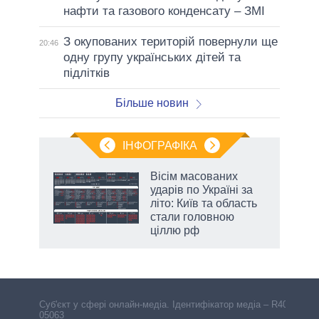
нафти та газового конденсату – ЗМІ
З окупованих територій повернули ще
20:46
одну групу українських дітей та
підлітків
Більше новин
ІНФОГРАФІКА
жет
Вісім масованих
ударів по Україні за
ків
літо: Київ та область
стали головною
ціллю рф
Cуб'єкт у сфері онлайн-медіа. Ідентифікатор медіа – R40-
05063