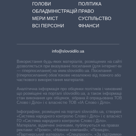
ГОЛОВИ
ПОЛІТИКА
ОБЛАДМІНІСТРАЦІЙ
ПРАВО
МЕРИ МІСТ
СУСПІЛЬСТВО
ВСІ ПЕРСОНИ
ФІНАНСИ
info@slovoidilo.ua
Використання будь-яких матеріалів, розміщених на сайті,
дозволяється при вказуванні посилання (для інтернет-видань
— гіперпосилання) на www.slovoidilo.ua. Посилання
(гіперпосилання) обов’язкове незалежно від повного або
часткового використання матеріалів.
Аналітична інформація про обіцянки політиків і чиновників,
що розміщені на порталі slovoidilo.ua, а також інформація про
стан виконання цих обіцянок, зібрана й опрацьована ТОВ «ІА
Слово і Діло» і є власністю ТОВ «ІА Слово і Діло».
Інфографіки, розміщені на порталі slovoidilo.ua, створені ГО
«Система народного контролю Слово і Діло» і є власністю
ГО «Система народного контролю Слово і Діло».
Матеріали, відмічені значками, публікуються на правах
реклами: «Промо», «Новини компаній», «Позиція»,
«Партнерський матеріал», «Спецпроєкт», «За підтримки».