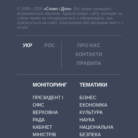
© 2009—2026
«Слово і Діло»
.
Всі права захищені і
охороняються законом. Адміністрація сайту залишає за
собою право не погоджуватися з інформацією, яка
публікується на сайті, власниками або авторами якої є треті
особи.
УКР
РОС
ПРО НАС
КОНТАКТИ
ПРАВИЛА
МОНІТОРИНГ
ТЕМАТИКИ
ПРЕЗИДЕНТ І
БІЗНЕС
ОФІС
ЕКОНОМІКА
ВЕРХОВНА
КУЛЬТУРА
РАДА
НАУКА
КАБІНЕТ
НАЦІОНАЛЬНА
МІНІСТРІВ
БЕЗПЕКА