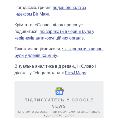
Нагадаємо, гривня
подешевшала за
індексом Біг Мака
.
Крім того, «Слово і діло» пропонує
подивитися,
які зарплати в червні були у
керівників антикорупційних органів
.
Також ми поцікавилися,
які зарплати в червні
були у членів Кабміну
.
Візуальна аналітика від редакції «Слово і
діло» – у Telegram-каналі
Pics&Maps
.
ПІДПИСУЙТЕСЬ У GOOGLE
NEWS
та стежте за останніми новинами та аналітикою
від «Слово і діло»