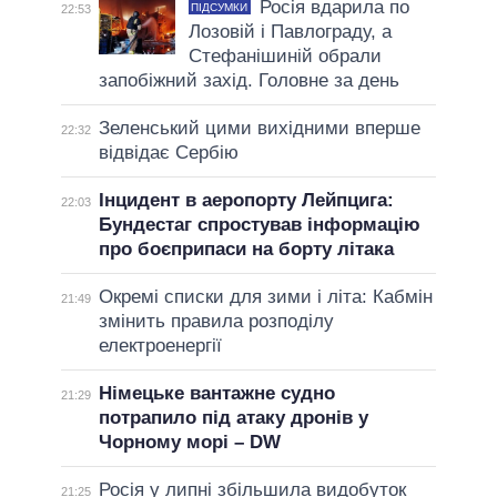
Росія вдарила по
ПІДСУМКИ
22:53
Лозовій і Павлограду, а
Стефанішиній обрали
запобіжний захід. Головне за день
Зеленський цими вихідними вперше
22:32
відвідає Сербію
Інцидент в аеропорту Лейпцига:
22:03
Бундестаг спростував інформацію
про боєприпаси на борту літака
Окремі списки для зими і літа: Кабмін
21:49
змінить правила розподілу
електроенергії
Німецьке вантажне судно
21:29
потрапило під атаку дронів у
Чорному морі – DW
Росія у липні збільшила видобуток
21:25