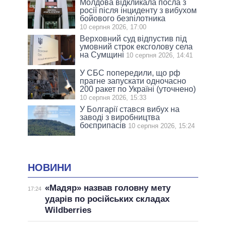
Молдова відкликала посла з
росії після інциденту з вибухом
бойового безпілотника
10 серпня 2026, 17:00
Верховний суд відпустив під
умовний строк ексголову села
на Сумщині
10 серпня 2026, 14:41
У СБС попередили, що рф
прагне запускати одночасно
200 ракет по Україні (уточнено)
10 серпня 2026, 15:33
У Болгарії стався вибух на
заводі з виробництва
боєприпасів
10 серпня 2026, 15:24
НОВИНИ
«Мадяр» назвав головну мету
17:24
ударів по російських складах
Wildberries