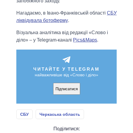
запобіжного заходу.
Нагадаємо, в Івано-Франківській області
СБУ
ліквідувала ботоферму
.
Візуальна аналітика від редакції «Слово і
діло» – у Telegram-каналі
Pics&Maps
.
ЧИТАЙТЕ У TELEGRAM
найважливіше від «Слово і діло»
Підписатися
СБУ
Черкаська область
Поділитися: