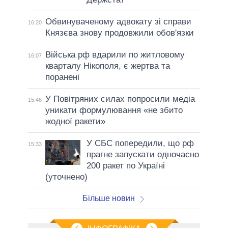
Обвинуваченому адвокату зі справи
16:20
Князєва знову продовжили обов'язки
Війська рф вдарили по житловому
16:07
кварталу Нікополя, є жертва та
поранені
У Повітряних силах попросили медіа
15:46
уникати формулювання «не збито
жодної ракети»
У СБС попередили, що рф
15:33
прагне запускати одночасно
200 ракет по Україні
(уточнено)
Більше новин