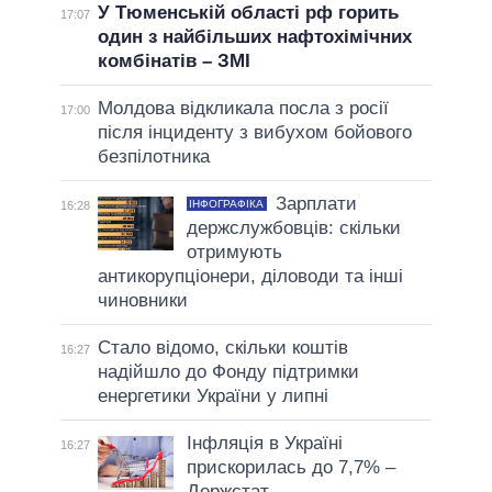
У Тюменській області рф горить
17:07
один з найбільших нафтохімічних
комбінатів – ЗМІ
Молдова відкликала посла з росії
17:00
після інциденту з вибухом бойового
безпілотника
Зарплати
ІНФОГРАФІКА
16:28
держслужбовців: скільки
отримують
антикорупціонери, діловоди та інші
чиновники
Стало відомо, скільки коштів
16:27
надійшло до Фонду підтримки
енергетики України у липні
Інфляція в Україні
16:27
прискорилась до 7,7% –
Держстат