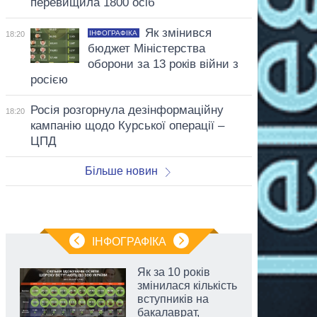
перевищила 1800 осіб
Як змінився
ІНФОГРАФІКА
18:20
бюджет Міністерства
оборони за 13 років війни з
росією
Росія розгорнула дезінформаційну
18:20
кампанію щодо Курської операції –
ЦПД
Більше новин
ІНФОГРАФІКА
Як за 10 років
змінилася кількість
вступників на
бакалаврат,