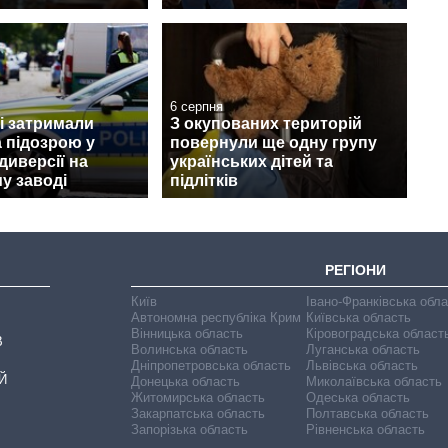
6 серпня
і затримали
З окупованих територій
а підозрою у
повернули ще одну групу
диверсії на
українських дітей та
у заводі
підлітків
РЕГІОНИ
Київ
Івано-Франківська обл
Автономна республіка Крим
Київська область
Вінницька область
Кіровоградська област
В
Волинська область
Луганська область
Дніпропетровська область
Львівська область
Й
Донецька область
Миколаївська область
Житомирська область
Одеська область
Закарпатська область
Полтавська область
Запорізька область
Рівненська область