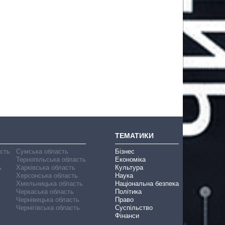
ТЕМАТИКИ
асть
Сумська область
Бізнес
Тернопільська область
Економіка
ь
Харківська область
Культура
Херсонська область
Наука
Хмельницька область
Національна безпека
Черкаська область
Політика
Чернівецька область
Право
Чернігівська область
Суспільство
Фінанси