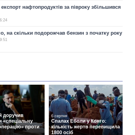
 експорт нафтопродуктів за півроку збільшився
6:24
о, на скільки подорожчав бензин з початку року
9:51
й доручив
6 серпня
и «спеціальну
Спалах Еболи у Конго:
операцію» проти
кількість жертв перевищила
1800 осіб