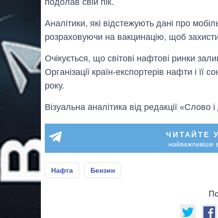
подолав свій пік.
Аналітики, які відстежують дані про мобіль
розраховуючи на вакцинацію, щоб захисти
Очікується, що світові нафтові ринки зал
Організації країн-експортерів нафти і її 
року.
Візуальна аналітика від редакції «Слово і
ЧИТАЙТЕ 
найважливіше в
Нафта
Бензин
По