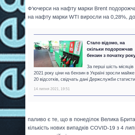
Ф'ючерси на нафту марки Brent подорожча
на нафту марки WTI виросли на 0,28%, до
Стало відомо, на
скільки подорожчав
бензин з початку рок
За перші шість місяців
2021 року ціни на бензин в Україні зросли майже
20 відсотків, свідчать дані Держслужби статисти
14 липня 2021, 19:51
паливо є те, що в понеділок Велика Брит
кількість нових випадків COVID-19 з 4 ли