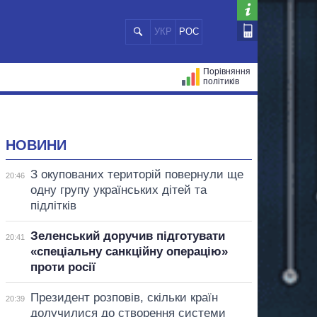
УКР
РОС
Порівняння
політиків
ЦІЙ
МЕРИ МІСТ
ВСІ ПЕРСОНИ
НОВИНИ
З окупованих територій повернули ще
20:46
одну групу українських дітей та
підлітків
Зеленський доручив підготувати
20:41
«спеціальну санкційну операцію»
проти росії
Президент розповів, скільки країн
20:39
долучилися до створення системи