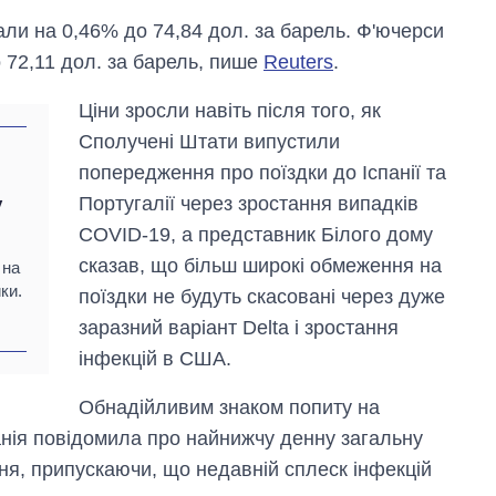
ли на 0,46% до 74,84 дол. за барель. Ф'ючерси
 72,11 дол. за барель, пише
Reuters
.
Ціни зросли навіть після того, як
Сполучені Штати випустили
попередження про поїздки до Іспанії та
Португалії через зростання випадків
у
COVID-19, а представник Білого дому
сказав, що більш широкі обмеження на
 на
ки.
поїздки не будуть скасовані через дуже
заразний варіант Delta і зростання
інфекцій в США.
Обнадійливим знаком попиту на
Скільки картоплі
анія повідомила про найнижчу денну загальну
вирощували в
Україні до і під час
пня, припускаючи, що недавній сплеск інфекцій
великої війни