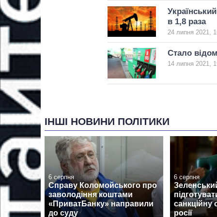
Український
в 1,8 раза
24 липня 2021, 1
Стало відом
14 липня 2021, 1
ІНШІ НОВИНИ ПОЛІТИКИ
6 серпня
6 серпня
Справу Коломойського про
Зеленськи
заволодіння коштами
підготуват
«ПриватБанку» направили
санкційну 
до суду
росії