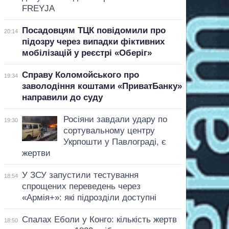
FREYJA
Посадовцям ТЦК повідомили про
20:14
підозру через випадки фіктивних
мобілізацій у реєстрі «Оберіг»
Справу Коломойського про
19:34
заволодіння коштами «ПриватБанку»
направили до суду
Росіяни завдали удару по
19:30
сортувальному центру
Укрпошти у Павлограді, є
жертви
У ЗСУ запустили тестування
18:54
спрощених переведень через
«Армія+»: які підрозділи доступні
Спалах Еболи у Конго: кількість жертв
18:50