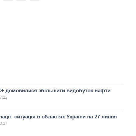
К+ домовилися збільшити видобуток нафти
7:22
нації: ситуація в областях України на 27 липня
0:17