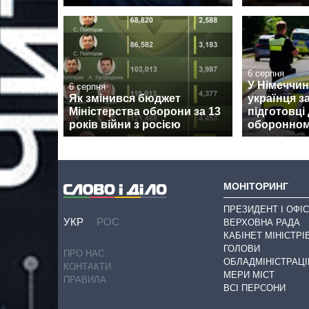
6 серпня
У Німеччин
6 серпня
Як змінився бюджет
українця з
Міністерства оборони за 13
підготовці 
років війни з росією
оборонном
МОНІТОРИНГ
ПРЕЗИДЕНТ І ОФІС
УКР
РОС
ВЕРХОВНА РАДА
КАБІНЕТ МІНІСТРІ
ГОЛОВИ
ПРО НАС
ОБЛАДМІНІСТРАЦІ
КОНТАКТИ
МЕРИ МІСТ
ПРАВИЛА
ВСІ ПЕРСОНИ