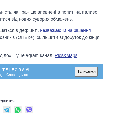
ність, як і раніше впевнені в попиті на паливо,
тися від нових суворих обмежень.
ишаться в дефіциті,
незважаючи на рішення
союзників (ОПЕК+), збільшити видобуток до кінця
 діло» – у Telegram-каналі
Pics&Maps
.
У TELEGRAM
Підписатися
ід «Слово і діло»
ділитися: