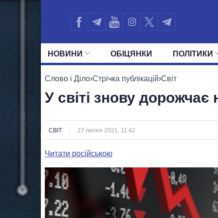
НОВИНИ
ОБIЦЯНКИ
ПОЛIТИКИ
УСІ ПОЛІТИКИ
ПРЕЗИДЕНТ І ОФ
Слово і Діло
›
Стрічка публікацій
›
Світ
У світі знову дорожчає
СВІТ
27 липня 2021, 11:42
Читати російською