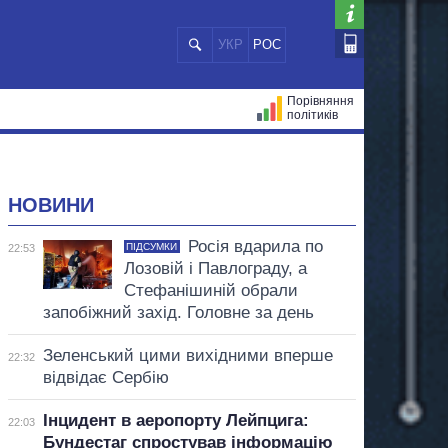
УКР
РОС
Порівняння
політиків
ЦІЙ
МЕРИ МІСТ
ВСІ ПЕРСОНИ
НОВИНИ
Росія вдарила по
ПІДСУМКИ
22:53
Лозовій і Павлограду, а
Стефанішиній обрали
запобіжний захід. Головне за день
Зеленський цими вихідними вперше
22:32
відвідає Сербію
Інцидент в аеропорту Лейпцига:
22:03
Бундестаг спростував інформацію