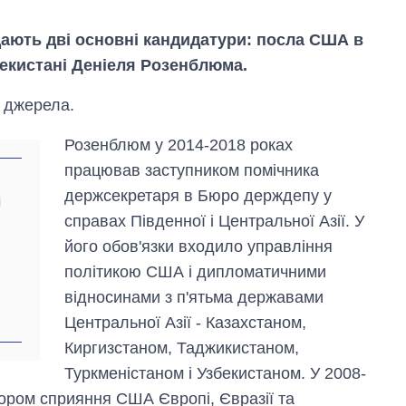
ають дві основні кандидатури: посла США в
бекистані Деніеля Розенблюма.
ї джерела.
Розенблюм у 2014-2018 роках
працював заступником помічника
держсекретаря в Бюро держдепу у
і
справах Південної і Центральної Азії. У
його обов'язки входило управління
політикою США і дипломатичними
відносинами з п'ятьма державами
Як зросли тарифи
Центральної Азії - Казахстаном,
на холодну воду у
містах України на
Киргизстаном, Таджикистаном,
початок серпня
Туркменістаном і Узбекистаном. У 2008-
ором сприяння США Європі, Євразії та