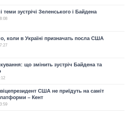
і теми зустрічі Зеленського і Байдена
8:08
о, коли в Україні призначать посла США
7:27
ікування: що змінить зустріч Байдена та
о
:12
 віцепрезидент США не приїдуть на саміт
платформи – Кент
3:59