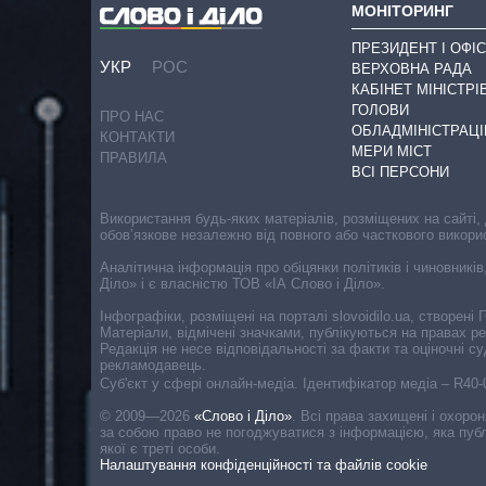
МОНІТОРИНГ
ПРЕЗИДЕНТ І ОФІС
УКР
РОС
ВЕРХОВНА РАДА
КАБІНЕТ МІНІСТРІ
ГОЛОВИ
ПРО НАС
ОБЛАДМІНІСТРАЦІ
КОНТАКТИ
МЕРИ МІСТ
ПРАВИЛА
ВСІ ПЕРСОНИ
Використання будь-яких матеріалів, розміщених на сайті,
обов’язкове незалежно від повного або часткового викори
Аналітична інформація про обіцянки політиків і чиновників
Діло» і є власністю ТОВ «ІА Слово і Діло».
Інфографіки, розміщені на порталі slovoidilo.ua, створен
Матеріали, відмічені значками, публікуються на правах р
Редакція не несе відповідальності за факти та оціночні 
рекламодавець.
Cуб'єкт у сфері онлайн-медіа. Ідентифікатор медіа – R40
© 2009—2026
«Слово і Діло»
.
Всі права захищені і охоро
за собою право не погоджуватися з інформацією, яка публ
якої є треті особи.
Налаштування конфіденційності та файлів cookie