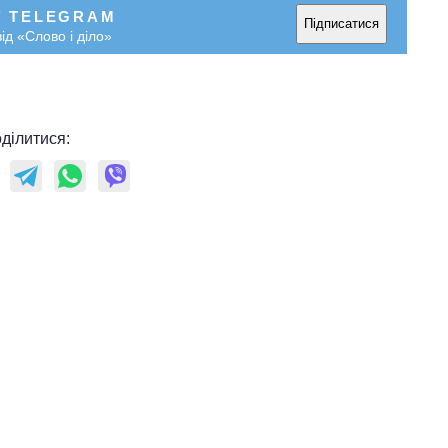
У TELEGRAM
Підписатися
ід «Слово і діло»
ділитися: