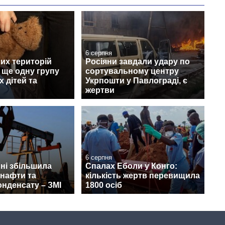
6 серпня
их територій
Росіяни завдали удару по
 ще одну групу
сортувальному центру
х дітей та
Укрпошти у Павлограді, є
жертви
6 серпня
пні збільшила
Спалах Еболи у Конго:
 нафти та
кількість жертв перевищила
онденсату – ЗМІ
1800 осіб