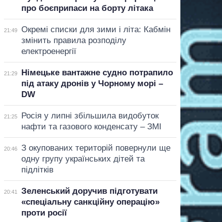
про боєприпаси на борту літака
Окремі списки для зими і літа: Кабмін
21:49
змінить правила розподілу
електроенергії
Німецьке вантажне судно потрапило
21:29
під атаку дронів у Чорному морі –
DW
Росія у липні збільшила видобуток
21:25
нафти та газового конденсату – ЗМІ
З окупованих територій повернули ще
20:46
одну групу українських дітей та
підлітків
Зеленський доручив підготувати
20:41
«спеціальну санкційну операцію»
проти росії