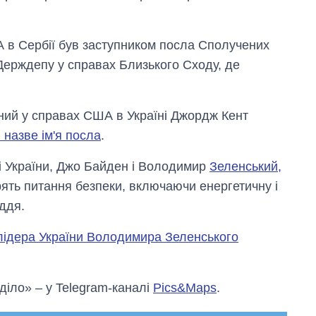
 в Сербії був заступником посла Сполучених
 Держдепу у справах Близького Сходу, де
ний у справах США в Україні Джордж Кент
назве ім'я посла
.
і України, Джо Байден і Володимир
Зеленський,
ять питання безпеки, включаючи енергетичну і
ддя.
 лідера України Володимира Зеленського
 діло» – у Telegram-каналі
Pics&Maps
.