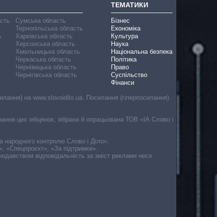
ТЕМАТИКИ
асть
Сумська область
Бізнес
Тернопільська область
Економіка
ь
Харківська область
Культура
Херсонська область
Наука
Хмельницька область
Національна безпека
Черкаська область
Політика
Чернівецька область
Право
Чернігівська область
Суспільство
Фінанси
лання) на www.slovoidilo.ua. Посилання (гіперпосилання)
онання цих обіцянок, зібрана й опрацьована ТОВ «ІА Слово і
ма народного контролю Слово і Діло».
», «Спецпроєкт», «За підтримки».
онодавством відповідальність за зміст реклами несе