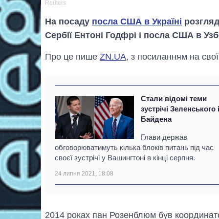
Reuters
На посаду
посла США в Україні
розгляд
Сербії Ентоні Годфрі і посла США в Уз
Про це пише
ZN.UA
, з посиланням на сво
Стали відомі теми
зустрічі Зеленського 
Байдена
Глави держав
обговорюватимуть кілька блоків питань під час
своєї зустрічі у Вашингтоні в кінці серпня.
24 липня 2021, 18:08
2014 роках пан Розенблюм був координат