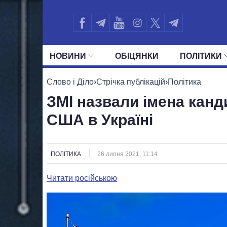
НОВИНИ
ОБIЦЯНКИ
ПОЛIТИКИ
УСІ ПОЛІТИКИ
ПРЕЗИДЕНТ І ОФ
Слово і Діло
›
Стрічка публікацій
›
Політика
ЗМІ назвали імена канд
США в Україні
ПОЛІТИКА
26 липня 2021, 11:14
Читати російською