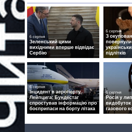
6 серпня
З окупован
6 серпня
Зеленський цими
повернули
вихідними вперше відвідає
українськи
Сербію
підлітків
6 серпня
Інцидент в аеропорту
6 серпня
Лейпцига: Бундестаг
Росія у ли
спростував інформацію про
видобуток
боєприпаси на борту літака
газового к