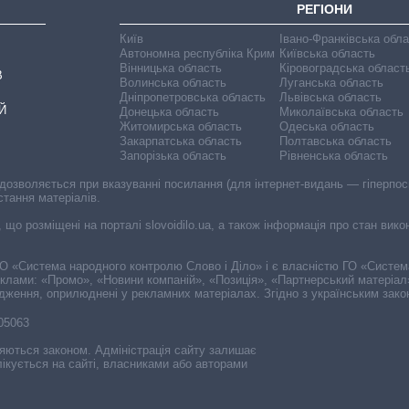
РЕГІОНИ
Київ
Івано-Франківська обл
Автономна республіка Крим
Київська область
Вінницька область
Кіровоградська област
В
Волинська область
Луганська область
Дніпропетровська область
Львівська область
Й
Донецька область
Миколаївська область
Житомирська область
Одеська область
Закарпатська область
Полтавська область
Запорізька область
Рівненська область
 дозволяється при вказуванні посилання (для інтернет-видань — гіперпоси
стання матеріалів.
, що розміщені на порталі slovoidilo.ua, а також інформація про стан вик
і ГО «Система народного контролю Слово і Діло» і є власністю ГО «Систе
еклами: «Промо», «Новини компаній», «Позиція», «Партнерський матеріал
судження, оприлюднені у рекламних матеріалах. Згідно з українським зак
-05063
няються законом. Адміністрація сайту залишає
ікується на сайті, власниками або авторами