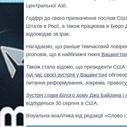
Центральної Азії.
Годфрі до свого призначення послом США
Штатів в Росії, а також працював в Бюро
відповідав за Ірак.
Нагадаємо, що раніше тимчасовий повіре
розповів, що в найближчі тижні
Вашингтон 
Також стало відомо, що президенти США 
під час своєї зустрічі у Вашингтоні
обговор
питання реформування, зокрема, правосу
Зустріч глави Білого дому Джо Байдена і
відбудеться 30 серпня в США.
Візуальна аналітика від редакції «Слово і