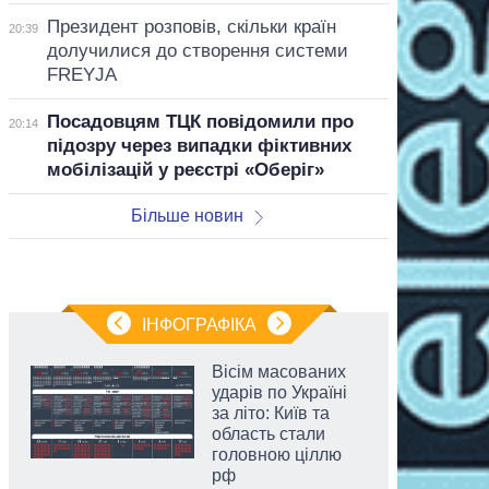
Президент розповів, скільки країн
20:39
долучилися до створення системи
FREYJA
Посадовцям ТЦК повідомили про
20:14
підозру через випадки фіктивних
мобілізацій у реєстрі «Оберіг»
Більше новин
ІНФОГРАФІКА
Вісім масованих
ударів по Україні
за літо: Київ та
область стали
головною ціллю
рф