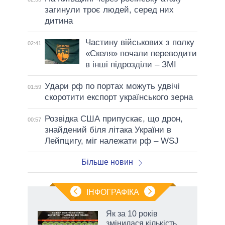
загинули троє людей, серед них
дитина
Частину військових з полку
02:41
«Скеля» почали переводити
в інші підрозділи – ЗМІ
Удари рф по портах можуть удвічі
01:59
скоротити експорт українського зерна
Розвідка США припускає, що дрон,
00:57
знайдений біля літака України в
Лейпцигу, міг належати рф – WSJ
Більше новин
ІНФОГРАФІКА
 5
Як за 10 років
вго
змінилася кількість