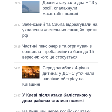
Дрони атакували два НПЗ у
09:24
росії, спалахнули
масштабні пожежі
Зеленський та Сибіга відреагували на
08:47
ухвалення «пекельних санкцій» проти
рф
Частині пенсіонерів та отримувачів
05:15
соцвиплат треба змінити банк до 15
вересня: кого це стосується
Серед загиблих 4-річна
04:51
дитина: у ДСНС уточнили
наслідки обстрілу на
Київщині
У Києві після атаки балістикою у
03:47
двох районах сталися пожежі
На Київщині через російську атаку
02:53