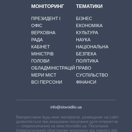
МОНІТОРИНГ
ТЕМАТИКИ
ПРЕЗИДЕНТ І
БІЗНЕС
ОФІС
ЕКОНОМІКА
ВЕРХОВНА
КУЛЬТУРА
РАДА
НАУКА
КАБІНЕТ
НАЦІОНАЛЬНА
МІНІСТРІВ
БЕЗПЕКА
ГОЛОВИ
ПОЛІТИКА
ОБЛАДМІНІСТРАЦІЙ
ПРАВО
МЕРИ МІСТ
СУСПІЛЬСТВО
ВСІ ПЕРСОНИ
ФІНАНСИ
info@slovoidilo.ua
Використання будь-яких матеріалів, розміщених на сайті,
дозволяється при вказуванні посилання (для інтернет-видань
— гіперпосилання) на www.slovoidilo.ua. Посилання
(гіперпосилання) обов’язкове незалежно від повного або