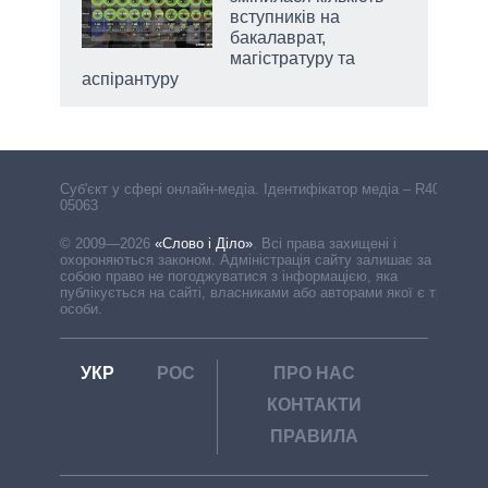
вступників на
бакалаврат,
магістратуру та
аспірантуру
Cуб'єкт у сфері онлайн-медіа. Ідентифікатор медіа – R40-
05063
© 2009—2026
«Слово і Діло»
.
Всі права захищені і
охороняються законом. Адміністрація сайту залишає за
собою право не погоджуватися з інформацією, яка
публікується на сайті, власниками або авторами якої є треті
особи.
УКР
РОС
ПРО НАС
КОНТАКТИ
ПРАВИЛА