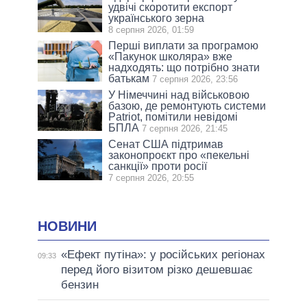
удвічі скоротити експорт
українського зерна
8 серпня 2026, 01:59
Перші виплати за програмою
«Пакунок школяра» вже
надходять: що потрібно знати
батькам
7 серпня 2026, 23:56
У Німеччині над військовою
базою, де ремонтують системи
Patriot, помітили невідомі
БПЛА
7 серпня 2026, 21:45
Сенат США підтримав
законопроєкт про «пекельні
санкції» проти росії
7 серпня 2026, 20:55
НОВИНИ
«Ефект путіна»: у російських регіонах
09:33
перед його візитом різко дешевшає
бензин