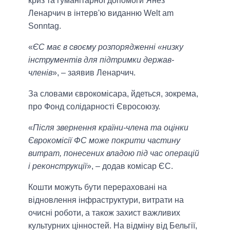
криз та гуманітарної допомоги Янез
Ленарчич в інтерв'ю виданню Welt am
Sonntag.
«
ЄС має в своєму розпорядженні «низку
інструментів для підтримки держав-
членів
», – заявив Ленарчич.
За словами єврокомісара, йдеться, зокрема,
про Фонд солідарності Євросоюзу.
«
Після звернення країни-члена та оцінки
Єврокомісії ФС може покрити частину
витрат, понесених владою під час операцій
і реконструкції
», – додав комісар ЄС.
Кошти можуть бути перераховані на
відновлення інфраструктури, витрати на
очисні роботи, а також захист важливих
культурних цінностей. На відміну від Бельгії,