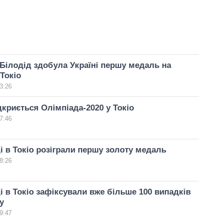
Білодід здобула Україні першу медаль на
 Токіо
3:26
дкриється Олімпіада-2020 у Токіо
7:46
і в Токіо розіграли першу золоту медаль
8:26
і в Токіо зафіксували вже більше 100 випадків
у
9:47