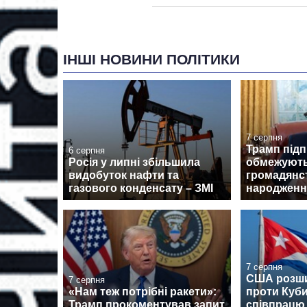
ІНШІ НОВИНИ ПОЛІТИКИ
7 серпня
Трамп підп
6 серпня
Росія у липні збільшила
обмежують
видобуток нафти та
громадянс
газового конденсату – ЗМІ
народженн
7 серпня
США розши
7 серпня
«Нам теж потрібні ракети»:
проти Куби
Трамп прокоментував запит
співпрацю 