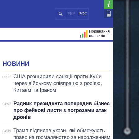
УКР
РОС
Порівняння
політиків
ЦІЙ
МЕРИ МІСТ
ВСІ ПЕРСОНИ
НОВИНИ
США розширили санкції проти Куби
05:17
через військову співпрацю з росією,
Китаєм та Іраном
Радник президента попередив бізнес
04:57
про фейкові листи з погрозами атак
дронів
Трамп підписав укази, які обмежують
04:39
право на громадянство за народженням