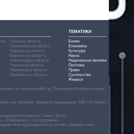
ТЕМАТИКИ
асть
Сумська область
Бізнес
Тернопільська область
Економіка
ь
Харківська область
Культура
Херсонська область
Наука
Хмельницька область
Національна безпека
Черкаська область
Політика
Чернівецька область
Право
Чернігівська область
Суспільство
Фінанси
лання) на www.slovoidilo.ua. Посилання (гіперпосилання)
онання цих обіцянок, зібрана й опрацьована ТОВ «ІА Слово і
ма народного контролю Слово і Діло».
», «Спецпроєкт», «За підтримки».
онодавством відповідальність за зміст реклами несе