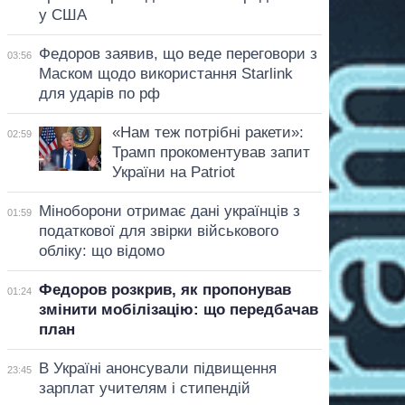
у США
Федоров заявив, що веде переговори з
03:56
Маском щодо використання Starlink
для ударів по рф
«Нам теж потрібні ракети»:
02:59
Трамп прокоментував запит
України на Patriot
Міноборони отримає дані українців з
01:59
податкової для звірки військового
обліку: що відомо
Федоров розкрив, як пропонував
01:24
змінити мобілізацію: що передбачав
план
В Україні анонсували підвищення
23:45
зарплат учителям і стипендій