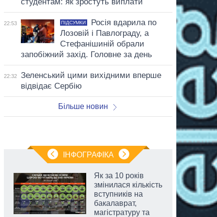
студентам: як зростуть виплати
Росія вдарила по
ПІДСУМКИ
22:53
Лозовій і Павлограду, а
Стефанішиній обрали
запобіжний захід. Головне за день
Зеленський цими вихідними вперше
22:32
відвідає Сербію
Більше новин
ІНФОГРАФІКА
Як за 10 років
змінилася кількість
вступників на
бакалаврат,
магістратуру та