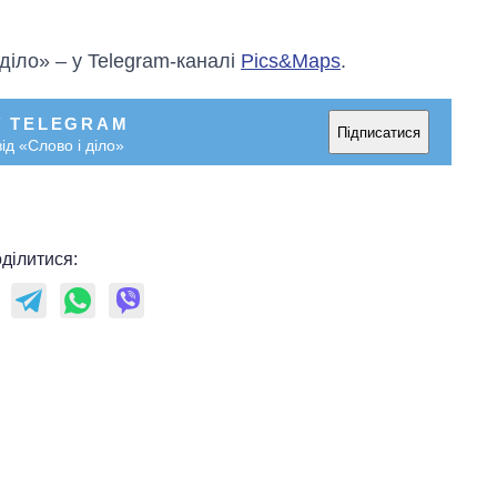
 діло» – у Telegram-каналі
Pics&Maps
.
У TELEGRAM
Підписатися
ід «Слово і діло»
ділитися: