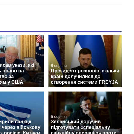
исав укази, які
6 серпня
 право на
Президент розповів, скільки
тво за
країн долучилися до
ям у США
створення системи FREYJA
6 серпня
рили санкції
Зеленський доручив
 через військову
підготувати «спеціальну
з росією, Китаєм
санкційну операцію» проти