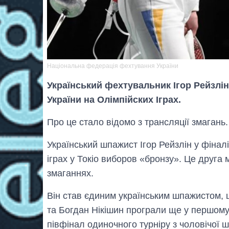
Національна федерація фехтування України
Український фехтувальник Ігор Рейзлі
України на Олімпійских Іграх.
Про це стало відомо з трансляції змагань.
Український шпажист Ігор Рейзлін у фіналі
іграх у Токіо виборов «бронзу». Це друга м
змаганнях.
Він став єдиним українським шпажистом, 
та Богдан Нікішин програли ще у першому 
півфінал одиночного турніру з чоловічої ш