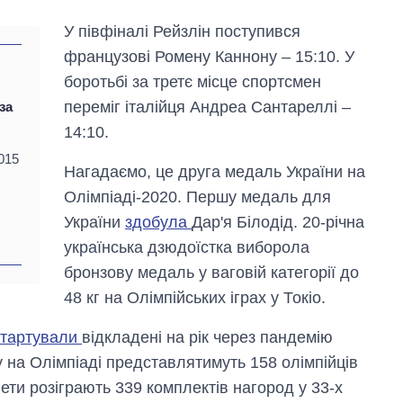
Anthropic
У півфіналі Рейзлін поступився
французові Ромену Каннону – 15:10. У
боротьбі за третє місце спортсмен
переміг італійця Андреа Сантареллі –
за
14:10.
015
Нагадаємо, це друга медаль України на
Олімпіаді-2020. Першу медаль для
України
здобула
Дар'я Білодід. 20-річна
українська дзюдоїстка виборола
бронзову медаль у ваговій категорії до
48 кг на Олімпійських іграх у Токіо.
стартували
відкладені на рік через пандемію
ну на Олімпіаді представлятимуть 158 олімпійців
лети розіграють 339 комплектів нагород у 33-х