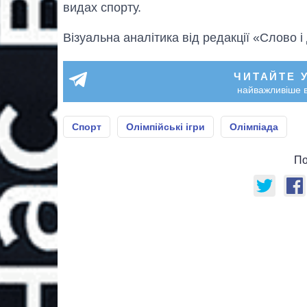
видах спорту.
Візуальна аналітика від редакції «Слово і
ЧИТАЙТЕ 
найважливіше в
Спорт
Олімпійські ігри
Олімпіада
По