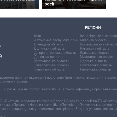
росії
РЕГІОНИ
Київ
Івано-Франківська обл
Автономна республіка Крим
Київська область
Вінницька область
Кіровоградська област
В
Волинська область
Луганська область
Дніпропетровська область
Львівська область
Й
Донецька область
Миколаївська область
Житомирська область
Одеська область
Закарпатська область
Полтавська область
Запорізька область
Рівненська область
 дозволяється при вказуванні посилання (для інтернет-видань — гіперпоси
стання матеріалів.
, що розміщені на порталі slovoidilo.ua, а також інформація про стан вик
і ГО «Система народного контролю Слово і Діло» і є власністю ГО «Систе
еклами: «Промо», «Новини компаній», «Позиція», «Партнерський матеріал
судження, оприлюднені у рекламних матеріалах. Згідно з українським зак