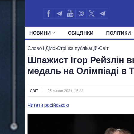
НОВИНИ
ОБIЦЯНКИ
ПОЛIТИКИ
УСІ ПОЛІТИКИ
ПРЕЗИДЕНТ І ОФ
Слово і Діло
›
Стрічка публікацій
›
Світ
Шпажист Ігор Рейзлін в
медаль на Олімпіаді в Т
СВІТ
25 липня 2021, 15:23
Читати російською