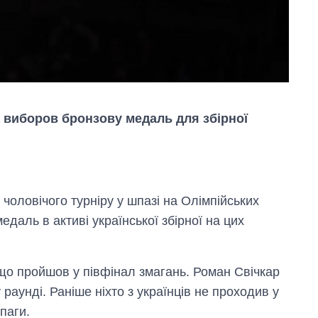
н виборов бронзову медаль для збірної
 чоловічого турніру у шпазі на Олімпійських
едаль в активі української збірної на цих
Економіка ШІ-
гігантів: скільки
що пройшов у півфінал змагань. Роман Свічкар
коштують і
раунді. Раніше ніхто з українців не проходив у
заробляють
паги.
OpenAI та