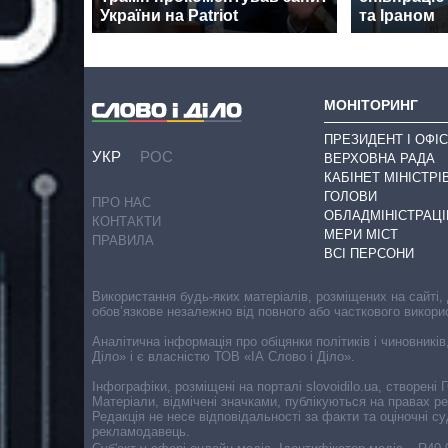
України на Patriot
та Іраном
МОНІТОРИНГ
ПРЕЗИДЕНТ І ОФІС
УКР
РОС
ВЕРХОВНА РАДА
КАБІНЕТ МІНІСТРІ
ГОЛОВИ
ПРО НАС
ОБЛАДМІНІСТРАЦІ
КОНТАКТИ
МЕРИ МІСТ
ПРАВИЛА
ВСІ ПЕРСОНИ
Використання будь-яких матеріалів, розміщених на сайті,
обов’язкове незалежно від повного або часткового викори
Аналітична інформація про обіцянки політиків і чиновників
Діло» і є власністю ТОВ «ІА Слово і Діло».
Інфографіки, розміщені на порталі slovoidilo.ua, створен
Матеріали, відмічені значками, публікуються на правах р
Редакція не несе відповідальності за факти та оціночні 
рекламодавець.