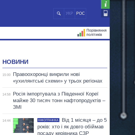
УКР
РОС
Порівняння
політиків
ЦІЙ
МЕРИ МІСТ
ВСІ ПЕРСОНИ
НОВИНИ
Правоохоронці викрили нові
15:00
«ухилянтські схеми» у трьох регіонах
Росія імпортувала з Південної Кореї
14:58
майже 30 тисяч тонн нафтопродуктів –
ЗМІ
Від 1 місяця – до 5
ІНФОГРАФІКА
14:44
років: хто і як довго обіймав
посаду керівника СЗР