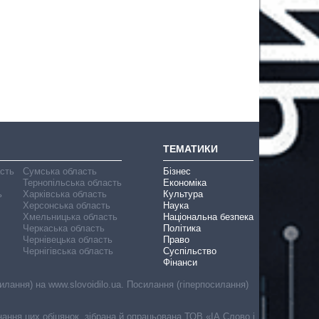
ТЕМАТИКИ
асть
Сумська область
Бізнес
Тернопільська область
Економіка
ь
Харківська область
Культура
Херсонська область
Наука
Хмельницька область
Національна безпека
Черкаська область
Політика
Чернівецька область
Право
Чернігівська область
Суспільство
Фінанси
лання) на www.slovoidilo.ua. Посилання (гіперпосилання)
онання цих обіцянок, зібрана й опрацьована ТОВ «ІА Слово і