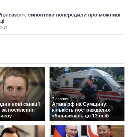
Рівнеазот»: синоптики попередили про можливі
щі
2:47
7 серпня
див нові санкції
Атака рф на Сумщину:
ї за посилення
кількість постраждалих
Києву
збільшилась до 13 осіб