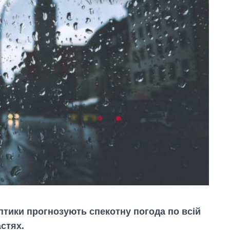
птики прогнозують спекотну погода по всій
астях.