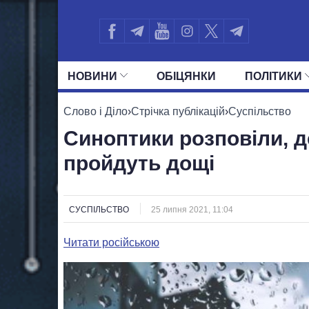
НОВИНИ
ОБIЦЯНКИ
ПОЛIТИКИ
УСІ ПОЛІТИКИ
ПРЕЗИДЕНТ І ОФ
Слово і Діло
›
Стрічка публікацій
›
Суспільство
Синоптики розповіли, де
пройдуть дощі
СУСПІЛЬСТВО
25 липня 2021, 11:04
Читати російською