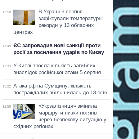
В Україні 6 серпня
13:58
зафіксували температурні
рекорди у 13 обласних
центрах
ЄС запровадив нові санкції проти
13:49
росії за посилення ударів по Києву
У Києві зросла кількість загиблих
13:33
внаслідок російської атаки 5 серпня
Атака рф на Сумщину: кількість
13:22
постраждалих збільшилась до 13 осіб
«Укрзалізниця» змінила
12:58
маршрути низки потягів
через безпекову ситуацію у
східних регіонах