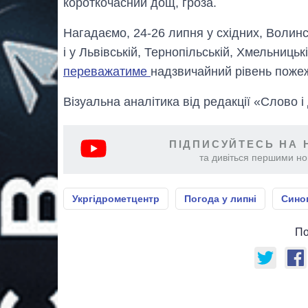
короткочасний дощ, гроза.
Нагадаємо, 24-26 липня у східних, Волинс
і у Львівській, Тернопільській, Хмельницьк
переважатиме
надзвичайний рівень пожеж
Візуальна аналітика від редакції «Слово і
ПІДПИСУЙТЕСЬ НА 
та дивіться першими нов
Укргідрометцентр
Погода у липні
Сино
По