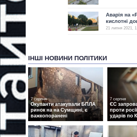
Аварія на «
кислотні до
21 липня 2021, 1
ІНШІ НОВИНИ ПОЛІТИКИ
7 серпня
7 серпня
Окупанти атакували БПЛА
ЄС запрова
ринок на на Сумщині, є
проти росі
важкопоранені
ударів по 