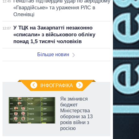
Генштаб підтвердив удар по аеродрому
12:49
«Гвардійське» та ураження РЛС в
Оленівці
У ТЦК на Закарпатті незаконно
12:07
«списали» з військового обліку
понад 1,5 тисячі чоловіків
Більше новин
ІНФОГРАФІКА
Як змінився
бюджет
Міністерства
оборони за 13
років війни з
росією