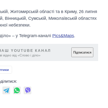
ькій, Житомирській області та в Криму, 26 липня
ій, Вінницькій, Сумській, Миколаївській областях
ної небезпеки.
 діло» – у Telegram-каналі
Pics&Maps
.
НАШ YOUTUBE КАНАЛ
Підписатися
і відео від «Слово і діло»
птики
ділитися: