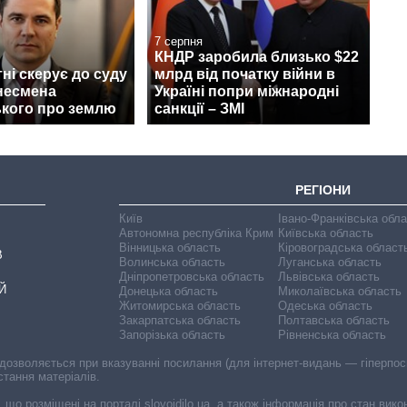
7 серпня
КНДР заробила близько $22
ні скерує до суду
млрд від початку війни в
несмена
Україні попри міжнародні
кого про землю
санкції – ЗМІ
РЕГІОНИ
Київ
Івано-Франківська обл
Автономна республіка Крим
Київська область
Вінницька область
Кіровоградська област
В
Волинська область
Луганська область
Дніпропетровська область
Львівська область
Й
Донецька область
Миколаївська область
Житомирська область
Одеська область
Закарпатська область
Полтавська область
Запорізька область
Рівненська область
 дозволяється при вказуванні посилання (для інтернет-видань — гіперпоси
стання матеріалів.
, що розміщені на порталі slovoidilo.ua, а також інформація про стан вик