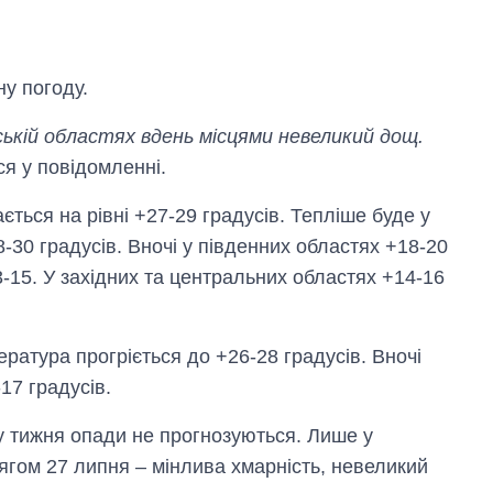
у погоду.
мській областях вдень місцями невеликий дощ.
ся у повідомленні.
ється на рівні +27-29 градусів. Тепліше буде у
-30 градусів. Вночі у південних областях +18-20
13-15. У західних та центральних областях +14-16
Від 1 місяця – до 5
ература прогріється до +26-28 градусів. Вночі
років: хто і як
17 градусів.
довго обіймав
посаду керівника
СЗР
ку тижня опади не прогнозуються. Лише у
ягом 27 липня – мінлива хмарність, невеликий