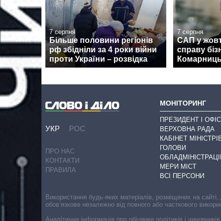
7 серпня
7 серпня
Більше половини регіонів
САП у жовт
рф збідніли за 4 роки війни
справу біз
проти України – розвідка
Комарниць
МОНІТОРИНГ
ПРЕЗИДЕНТ І ОФІС
УКР
РОС
ВЕРХОВНА РАДА
КАБІНЕТ МІНІСТРІ
ГОЛОВИ
ПРО НАС
ОБЛАДМІНІСТРАЦІ
КОНТАКТИ
МЕРИ МІСТ
ПРАВИЛА
ВСІ ПЕРСОНИ
Використання будь-яких матеріалів, розміщених на сайті,
обов’язкове незалежно від повного або часткового викори
Аналітична інформація про обіцянки політиків і чиновників