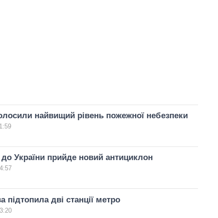
голосили найвищий рівень пожежної небезпеки
1:59
 до України прийде новий антициклон
4:57
а підтопила дві станції метро
3:20