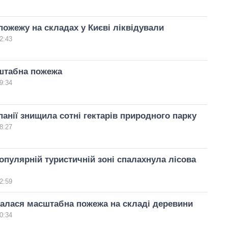
ожежу на складах у Києві ліквідували
2:43
сштабна пожежа
9:34
панії знищила сотні гектарів природного парку
8:27
 популярній туристичній зоні спалахнула лісова
2:59
талася масштабна пожежа на складі деревини
0:34