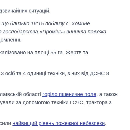
звичайних ситуацій.
що близько 16:15 поблизу с. Хомине
го господарства «Промінь» виникла пожежа
домленні.
калізовано на площі 55 га. Жертв та
 осіб та 4 одиниці техніки, з них від ДСНС 8
лаївській області
горіло пшеничне поле
, а також
ували за допомогою техніки ГСЧС, трактора з
Як змінився
бюджет
Міністерства
оборони за 13
осили
найвищий рівень пожежної небезпеки
.
років війни з