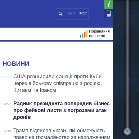
УКР
РОС
Порівняння
політиків
ЦІЙ
МЕРИ МІСТ
ВСІ ПЕРСОНИ
НОВИНИ
США розширили санкції проти Куби
05:17
через військову співпрацю з росією,
Китаєм та Іраном
Радник президента попередив бізнес
04:57
про фейкові листи з погрозами атак
дронів
Трамп підписав укази, які обмежують
04:39
право на громадянство за народженням