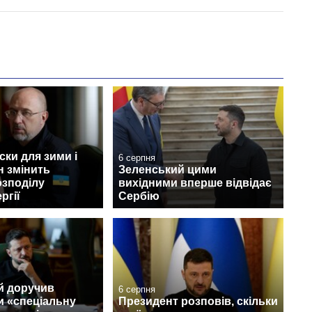
ски для зими і
6 серпня
н змінить
Зеленський цими
озподілу
вихідними вперше відвідає
ргії
Сербію
й доручив
6 серпня
и «спеціальну
Президент розповів, скільки