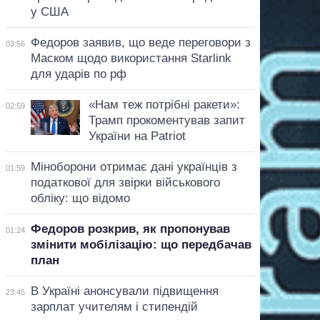
у США
Федоров заявив, що веде переговори з
03:56
Маском щодо використання Starlink
для ударів по рф
«Нам теж потрібні ракети»:
02:59
Трамп прокоментував запит
України на Patriot
Міноборони отримає дані українців з
01:59
податкової для звірки військового
обліку: що відомо
Федоров розкрив, як пропонував
01:24
змінити мобілізацію: що передбачав
план
В Україні анонсували підвищення
23:45
зарплат учителям і стипендій