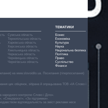
ТЕМАТИКИ
асть
Сумська область
Бізнес
Тернопільська область
Економіка
ь
Харківська область
Культура
Херсонська область
Наука
Хмельницька область
Національна безпека
Черкаська область
Політика
Чернівецька область
Право
Чернігівська область
Суспільство
Фінанси
лання) на www.slovoidilo.ua. Посилання (гіперпосилання)
онання цих обіцянок, зібрана й опрацьована ТОВ «ІА Слово і
ма народного контролю Слово і Діло».
», «Спецпроєкт», «За підтримки».
онодавством відповідальність за зміст реклами несе