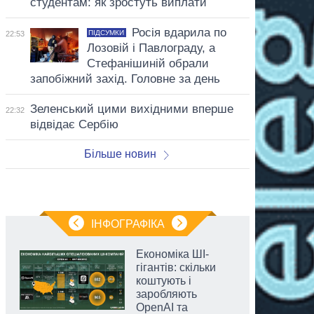
студентам: як зростуть виплати
Росія вдарила по
ПІДСУМКИ
22:53
Лозовій і Павлограду, а
Стефанішиній обрали
запобіжний захід. Головне за день
Зеленський цими вихідними вперше
22:32
відвідає Сербію
Більше новин
ІНФОГРАФІКА
Економіка ШІ-
гігантів: скільки
коштують і
заробляють
OpenAI та