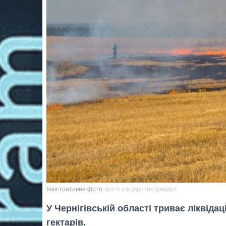
Ілюстративне фото
фото з відкритих джерел
У Чернігівській області триває ліквідац
гектарів.