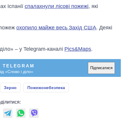
росією
ах Іспанії
спалахнули лісові пожежі
, які
х пожеж
охопило майже весь Захід США
. Деякі
 діло» – у Telegram-каналі
Pics&Maps
.
У TELEGRAM
Підписатися
ід «Слово і діло»
Зерно
Пожежонебезпека
ділитися: