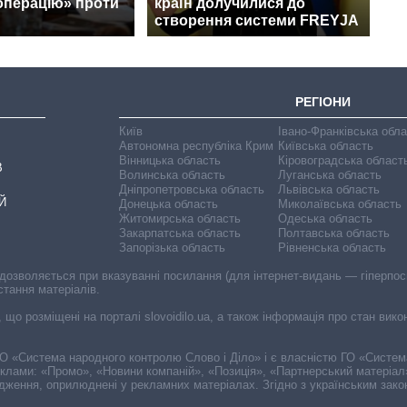
операцію» проти
країн долучилися до
створення системи FREYJA
РЕГІОНИ
Київ
Івано-Франківська обл
Автономна республіка Крим
Київська область
Вінницька область
Кіровоградська област
В
Волинська область
Луганська область
Дніпропетровська область
Львівська область
Й
Донецька область
Миколаївська область
Житомирська область
Одеська область
Закарпатська область
Полтавська область
Запорізька область
Рівненська область
 дозволяється при вказуванні посилання (для інтернет-видань — гіперпоси
стання матеріалів.
, що розміщені на порталі slovoidilo.ua, а також інформація про стан вик
і ГО «Система народного контролю Слово і Діло» і є власністю ГО «Систе
еклами: «Промо», «Новини компаній», «Позиція», «Партнерський матеріал
судження, оприлюднені у рекламних матеріалах. Згідно з українським зак