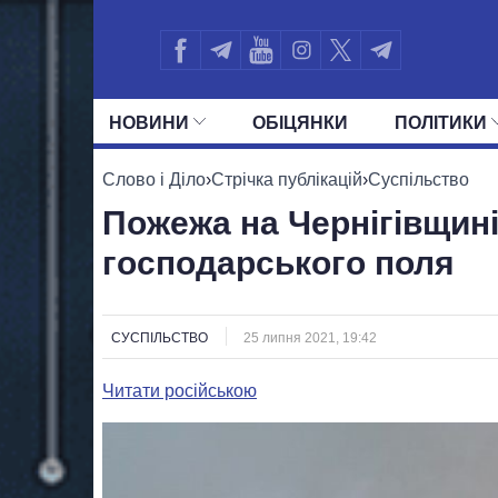
НОВИНИ
ОБIЦЯНКИ
ПОЛIТИКИ
УСІ ПОЛІТИКИ
ПРЕЗИДЕНТ І ОФ
Слово і Діло
›
Стрічка публікацій
›
Суспільство
Пожежа на Чернігівщині
господарського поля
СУСПІЛЬСТВО
25 липня 2021, 19:42
Читати російською