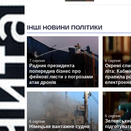
ІНШІ НОВИНИ ПОЛІТИКИ
7 серпня
6 серпня
Радник президента
Окремі спи
попередив бізнес про
літа: Кабмі
фейкові листи з погрозами
правила р
атак дронів
електроене
6 серпня
Зеленськи
6 серпня
Німецьке вантажне судно
підготуват