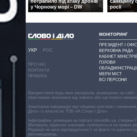
потрапило під атаку дронів
санкційну 
у Чорному морі – DW
росії
МОНІТОРИНГ
ПРЕЗИДЕНТ І ОФІС
УКР
РОС
ВЕРХОВНА РАДА
КАБІНЕТ МІНІСТРІ
ГОЛОВИ
ПРО НАС
ОБЛАДМІНІСТРАЦІ
КОНТАКТИ
МЕРИ МІСТ
ПРАВИЛА
ВСІ ПЕРСОНИ
Використання будь-яких матеріалів, розміщених на сайті,
обов’язкове незалежно від повного або часткового викори
Аналітична інформація про обіцянки політиків і чиновників
Діло» і є власністю ТОВ «ІА Слово і Діло».
Інфографіки, розміщені на порталі slovoidilo.ua, створен
Матеріали, відмічені значками, публікуються на правах р
Редакція не несе відповідальності за факти та оціночні 
рекламодавець.