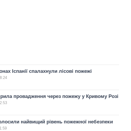
онах Іспанії спалахнули лісові пожежі
8:24
крила провадження через пожежу у Кривому Розі
2:53
голосили найвищий рівень пожежної небезпеки
1:59