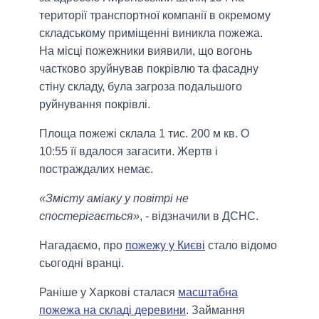
території транспортної компанії в окремому
складському приміщенні виникла пожежа.
На місці пожежники виявили, що вогонь
частково зруйнував покрівлю та фасадну
стіну складу, була загроза подальшого
руйнування покрівлі.
Площа пожежі склала 1 тис. 200 м кв. О
10:55 її вдалося загасити. Жертв і
постраждалих немає.
«Змісту аміаку у повітрі не
спостерігається»
, - відзначили в ДСНС.
Нагадаємо, про
пожежу у Києві
стало відомо
сьогодні вранці.
Раніше у Харкові сталася
масштабна
пожежа на складі деревини
. Займання