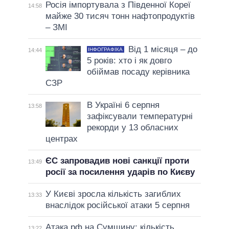
Росія імпортувала з Південної Кореї
14:58
майже 30 тисяч тонн нафтопродуктів
– ЗМІ
Від 1 місяця – до
ІНФОГРАФІКА
14:44
5 років: хто і як довго
обіймав посаду керівника
СЗР
В Україні 6 серпня
13:58
зафіксували температурні
рекорди у 13 обласних
центрах
ЄС запровадив нові санкції проти
13:49
росії за посилення ударів по Києву
У Києві зросла кількість загиблих
13:33
внаслідок російської атаки 5 серпня
Атака рф на Сумщину: кількість
13:22