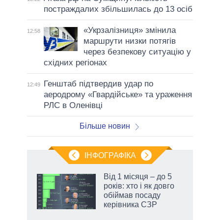
постраждалих збільшилась до 13 осіб
«Укрзалізниця» змінила
12:58
маршрути низки потягів
через безпекову ситуацію у
східних регіонах
Генштаб підтвердив удар по
12:49
аеродрому «Гвардійське» та ураження
РЛС в Оленівці
Більше новин
ІНФОГРАФІКА
Від 1 місяця – до 5
ть
років: хто і як довго
обіймав посаду
керівника СЗР