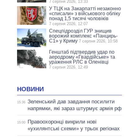
7 серпня 2026, 13:33
У ТЦК на Закарпатті незаконно
«списали» з військового обліку
понад 1,5 тисячі чоловіків
7 серпня 2026, 12:07
Спецпідрозділ ГУР знищив
ворожий комплекс «Панцирь-
С1» у Криму
7 серпня 2026, 10:58
Генштаб підтвердив удар по
аеродрому «Гвардійське» та
ураження РЛС в Оленівці
7 серпня 2026, 12:49
НОВИНИ
Зеленський дав завдання посилити
15:36
напрямки, які зараз штурмує армія рф
Правоохоронці викрили нові
15:00
«ухилянтські схеми» у трьох регіонах