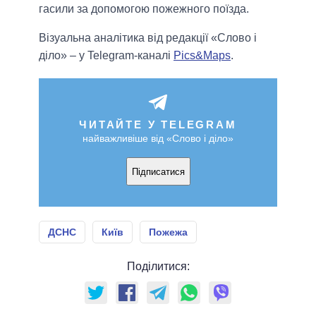
гасили за допомогою пожежного поїзда.
Візуальна аналітика від редакції «Слово і
діло» – у Telegram-каналі
Pics&Maps
.
ЧИТАЙТЕ У TELEGRAM
найважливіше від «Слово і діло»
Підписатися
ДСНС
Київ
Пожежа
Поділитися: