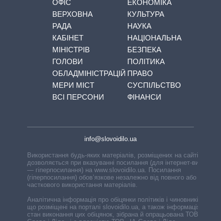
ОФІС
ЕКОНОМІКА
ВЕРХОВНА
КУЛЬТУРА
РАДА
НАУКА
КАБІНЕТ
НАЦІОНАЛЬНА
МІНІСТРІВ
БЕЗПЕКА
ГОЛОВИ
ПОЛІТИКА
ОБЛАДМІНІСТРАЦІЙ
ПРАВО
МЕРИ МІСТ
СУСПІЛЬСТВО
ВСІ ПЕРСОНИ
ФІНАНСИ
info@slovoidilo.ua
Використання будь-яких матеріалів, розміщених на сайті,
дозволяється при вказуванні посилання (для інтернет-видань
— гіперпосилання) на www.slovoidilo.ua. Посилання
(гіперпосилання) обов’язкове незалежно від повного або
часткового використання матеріалів.
Аналітична інформація про обіцянки політиків і чиновників,
що розміщені на порталі slovoidilo.ua, а також інформація про
стан виконання цих обіцянок, зібрана й опрацьована ТОВ «ІА