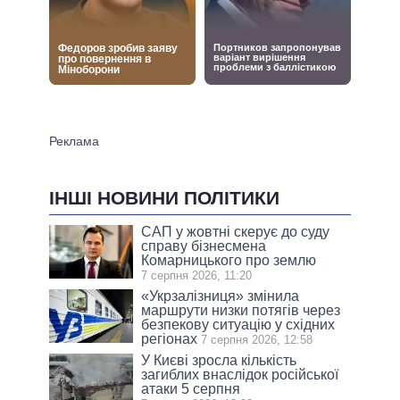
ІНШІ НОВИНИ ПОЛІТИКИ
САП у жовтні скерує до суду
справу бізнесмена
Комарницького про землю
7 серпня 2026, 11:20
«Укрзалізниця» змінила
маршрути низки потягів через
безпекову ситуацію у східних
регіонах
7 серпня 2026, 12:58
У Києві зросла кількість
загиблих внаслідок російської
атаки 5 серпня