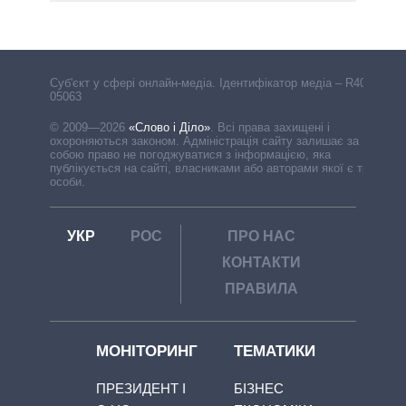
Cуб'єкт у сфері онлайн-медіа. Ідентифікатор медіа – R40-
05063
© 2009—2026
«Слово і Діло»
.
Всі права захищені і
охороняються законом. Адміністрація сайту залишає за
собою право не погоджуватися з інформацією, яка
публікується на сайті, власниками або авторами якої є треті
особи.
УКР
РОС
ПРО НАС
КОНТАКТИ
ПРАВИЛА
МОНІТОРИНГ
ТЕМАТИКИ
ПРЕЗИДЕНТ І
БІЗНЕС