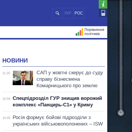
УКР
РОС
Порівняння
політиків
ЦІЙ
МЕРИ МІСТ
ВСІ ПЕРСОНИ
НОВИНИ
САП у жовтні скерує до суду
11:20
справу бізнесмена
Комарницького про землю
Спецпідрозділ ГУР знищив ворожий
10:58
комплекс «Панцирь-С1» у Криму
Росія формує бойові підрозділи з
10:45
українських військовополонених – ISW