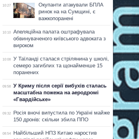
Окупанти атакували БПЛА
10:27
ринок на на Сумщині, є
важкопоранені
Апеляційна палата оштрафувала
10:10
обвинуваченого київського адвоката з
вироком
У Таїланді сталася стрілянина у школі,
10:08
семеро загиблих та щонайменше 15
поранених
У Криму після серії вибухів сталась
09:58
масштабна пожежа на аеродромі
«Гвардійське»
Росія вночі випустила по Україні майже
09:32
150 дронів: скільки збила ППО
Найбільший НПЗ Китаю наростив
08:54