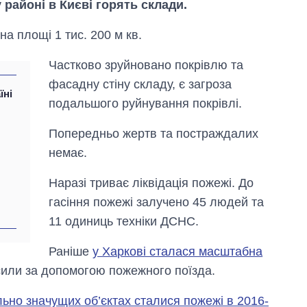
 районі в Києві горять склади.
а площі 1 тис. 200 м кв.
Частково зруйновано покрівлю та
фасадну стіну складу, є загроза
їні
подальшого руйнування покрівлі.
Попередньо жертв та постраждалих
немає.
Наразі триває ліквідація пожежі. До
гасіння пожежі залучено 45 людей та
Вісім масованих
11 одиниць техніки ДСНС.
ударів по Україні
за літо: Київ та
Раніше
у Харкові сталася масштабна
область стали
сили за допомогою пожежного поїзда.
головною ціллю
рф
льно значущих об’єктах сталися пожежі в 2016-