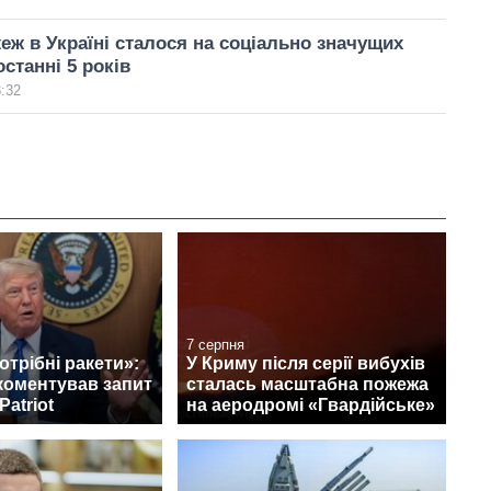
еж в Україні сталося на соціально значущих
останні 5 років
8:32
7 серпня
отрібні ракети»:
У Криму після серії вибухів
коментував запит
сталась масштабна пожежа
Patriot
на аеродромі «Гвардійське»