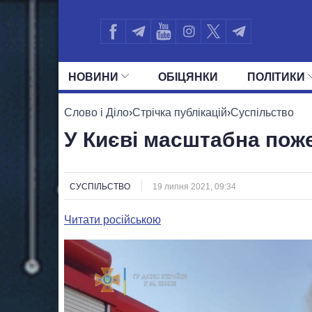
НОВИНИ
ОБIЦЯНКИ
ПОЛIТИКИ
УСІ ПОЛІТИКИ
ПРЕЗИДЕНТ І ОФ
Слово і Діло
›
Стрічка публікацій
›
Суспільство
У Києві масштабна пож
СУСПІЛЬСТВО
19 липня 2021, 09:34
Читати російською