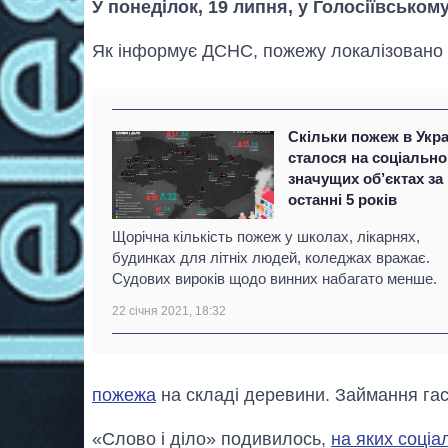
У понеділок, 19 липня, у Голосіївському
Як інформує ДСНС, пожежу локалізовано н
Скільки пожеж в Укра
сталося на соціально
значущих об’єктах за
останні 5 років
Щорічна кількість пожеж у школах, лікарнях,
будинках для літніх людей, коледжах вражає.
Судових вироків щодо винних набагато менше.
22 січня 2021, 18:32
пожежа
на складі деревини. Займання га
«Слово і діло» подивилось,
на яких соціа