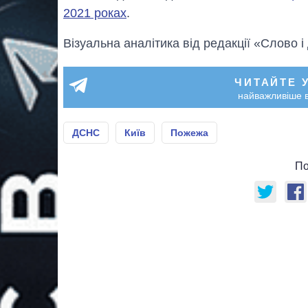
2021 роках
.
Візуальна аналітика від редакції «Слово і
ЧИТАЙТЕ 
найважливіше в
ДСНС
Київ
Пожежа
По