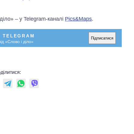
 діло» – у Telegram-каналі
Pics&Maps
.
У TELEGRAM
Підписатися
ід «Слово і діло»
ділитися: