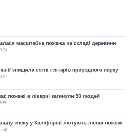
талася масштабна пожежа на складі деревини
0:34
панії знищила сотні гектарів природного парку
8:27
 час пожежі в лікарні загинули 50 людей
8:50
льну спеку у Каліфорнії лютують лісові пожежі
5:58