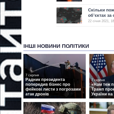
Скільки пож
об’єктах за 
22 січня 2021, 1
ІНШІ НОВИНИ ПОЛІТИКИ
7 серпня
Радник президента
7 серпня
попередив бізнес про
«Нам теж п
фейкові листи з погрозами
Трамп про
атак дронів
України на 