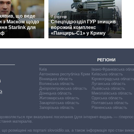
аявив, що веде
7 серпня
и з Маском щодо
Спецпідрозділ ГУР знищив
ня Starlink для
ворожий комплекс
рф
«Панцирь-С1» у Криму
РЕГІОНИ
Київ
Івано-Франківська обл
Автономна республіка Крим
Київська область
Вінницька область
Кіровоградська област
В
Волинська область
Луганська область
Дніпропетровська область
Львівська область
Й
Донецька область
Миколаївська область
Житомирська область
Одеська область
Закарпатська область
Полтавська область
Запорізька область
Рівненська область
 дозволяється при вказуванні посилання (для інтернет-видань — гіперпоси
стання матеріалів.
, що розміщені на порталі slovoidilo.ua, а також інформація про стан вик