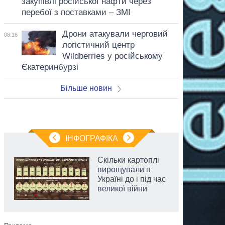
закупівлі російської нафти через
перебої з поставками – ЗМІ
Дрони атакували черговий
08:16
логістичний центр
Wildberries у російському
Єкатеринбурзі
Більше новин
ІНФОГРАФІКА
Скільки картоплі
вирощували в
Україні до і під час
великої війни