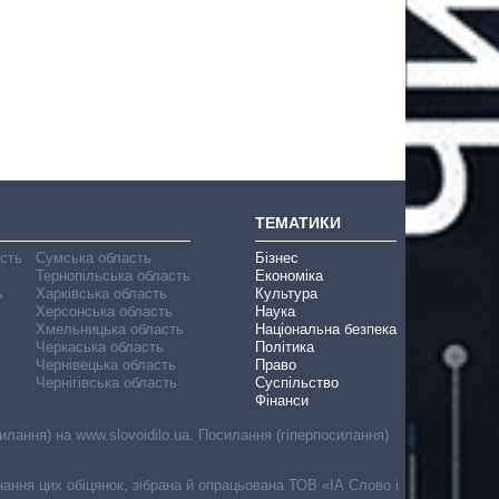
ТЕМАТИКИ
асть
Сумська область
Бізнес
Тернопільська область
Економіка
ь
Харківська область
Культура
Херсонська область
Наука
Хмельницька область
Національна безпека
Черкаська область
Політика
Чернівецька область
Право
Чернігівська область
Суспільство
Фінанси
лання) на www.slovoidilo.ua. Посилання (гіперпосилання)
онання цих обіцянок, зібрана й опрацьована ТОВ «ІА Слово і