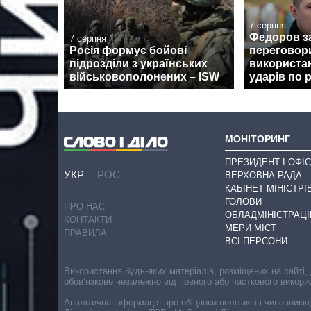
7 серпня
Федоров з
7 серпня
Росія формує бойові
переговор
підрозділи з українських
використан
військовополонених – ISW
ударів по 
МОНІТОРИНГ
ПРЕЗИДЕНТ І ОФІС
УКР
РОС
ВЕРХОВНА РАДА
КАБІНЕТ МІНІСТРІ
ГОЛОВИ
ПРО НАС
ОБЛАДМІНІСТРАЦІ
КОНТАКТИ
МЕРИ МІСТ
ПРАВИЛА
ВСІ ПЕРСОНИ
Використання будь-яких матеріалів, розміщених на сайті,
обов’язкове незалежно від повного або часткового викори
Аналітична інформація про обіцянки політиків і чиновників