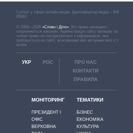
Cуб'єкт у сфері онлайн-медіа. Ідентифікатор медіа – R40-
05063
© 2009—2026
«Слово і Діло»
.
Всі права захищені і
охороняються законом. Адміністрація сайту залишає за
собою право не погоджуватися з інформацією, яка
публікується на сайті, власниками або авторами якої є треті
особи.
УКР
РОС
ПРО НАС
КОНТАКТИ
ПРАВИЛА
МОНІТОРИНГ
ТЕМАТИКИ
ПРЕЗИДЕНТ І
БІЗНЕС
ОФІС
ЕКОНОМІКА
ВЕРХОВНА
КУЛЬТУРА