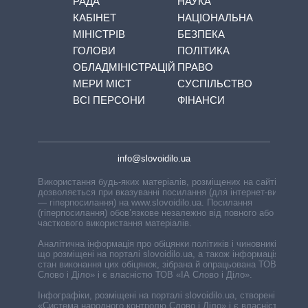
РАДА
НАУКА
КАБІНЕТ
НАЦІОНАЛЬНА
МІНІСТРІВ
БЕЗПЕКА
ГОЛОВИ
ПОЛІТИКА
ОБЛАДМІНІСТРАЦІЙ
ПРАВО
МЕРИ МІСТ
СУСПІЛЬСТВО
ВСІ ПЕРСОНИ
ФІНАНСИ
info@slovoidilo.ua
Використання будь-яких матеріалів, розміщених на сайті,
дозволяється при вказуванні посилання (для інтернет-видань
— гіперпосилання) на www.slovoidilo.ua. Посилання
(гіперпосилання) обов’язкове незалежно від повного або
часткового використання матеріалів.
Аналітична інформація про обіцянки політиків і чиновників,
що розміщені на порталі slovoidilo.ua, а також інформація про
стан виконання цих обіцянок, зібрана й опрацьована ТОВ «ІА
Слово і Діло» і є власністю ТОВ «ІА Слово і Діло».
Інфографіки, розміщені на порталі slovoidilo.ua, створені ГО
«Система народного контролю Слово і Діло» і є власністю