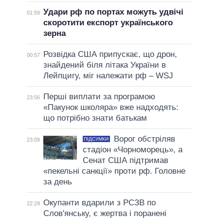
Удари рф по портах можуть удвічі
01:59
скоротити експорт українського
зерна
Розвідка США припускає, що дрон,
00:57
знайдений біля літака України в
Лейпцигу, міг належати рф – WSJ
Перші виплати за програмою
23:56
«Пакунок школяра» вже надходять:
що потрібно знати батькам
Ворог обстріляв
ПІДСУМКИ
23:09
стадіон «Чорноморець», а
Сенат США підтримав
«пекельні санкції» проти рф. Головне
за день
Окупанти вдарили з РСЗВ по
22:29
Слов'янську, є жертва і поранені