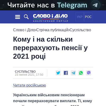
УКР
РОС
НОВИНИ
Слово і Діло
›
Стрічка публікацій
›
Суспільство
Кому і на скільки
ОБIЦЯНКИ
СТРІЧКА
ПОЛІТИКА
перерахують пенсії у
ПОДІЇ
ЕКОНОМІКА
ПОЛIТИКИ
2021 році
СТАТТІ
СУСПІЛЬСТВО
ІНФОГРАФІКА
ДУМКИ
СВІТ
УСІ ПОЛІТИКИ
ОГЛЯДИ
ПРЕЗИДЕНТ І ОФІС
ВІДЕО
СУСПІЛЬСТВО
ДАЙДЖЕСТИ
23 липня 2021, 17:50
ВЕРХОВНА РАДА
ПІДТРИМАТИ
КАБІНЕТ МІНІСТРІВ
Читати російською
ГОЛОВИ ОБЛАДМІНІСТРАЦІЙ
ПОРІВНЯННЯ ПОЛІТИКІВ
Українським військовим пенсіонерам
МЕРИ МІСТ
почали перераховувати виплати. Ті, кому
ВСІ ПЕРСОНИ