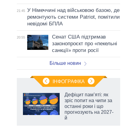
У Німеччині над військовою базою, де
21:45
ремонтують системи Patriot, помітили
невідомі БПЛА
Сенат США підтримав
20:55
законопроєкт про «пекельні
санкції» проти росії
Більше новин
ІНФОГРАФІКА
Дефіцит пам’яті: як
 за
зріс попит на чипи за
асть
останні роки і що
прогнозують на 2027-
й