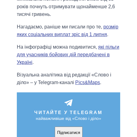
років почнуть отримувати щонайменше 2,6
тисячі гривень.
Нагадаємо, раніше ми писали про те,
розмір
яких соціальних виплат зріс від 1 липня
.
На інфографіці можна подивитися,
які пільги
для учасників бойових дій передбачені в
Україні
.
Візуальна аналітика від редакції «Слово і
діло» – у Telegram-каналі
Pics&Maps
.
ЧИТАЙТЕ У TELEGRAM
найважливіше від «Слово і діло»
Підписатися