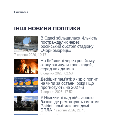
ІНШІ НОВИНИ ПОЛІТИКИ
В Одесі збільшилася кількість
постраждалих через
російський обстріл стадіону
«Чорноморець»
7 серпня 2026, 19:17
На Київщині через російську
атаку загинули троє людей,
серед них дитина
8 серпня 2026, 02:53
Дефіцит пам’яті: як зріс попит
на чипи за останні роки і що
прогнозують на 2027-й
7 серпня 2026, 17:52
У Німеччині над військовою
базою, де ремонтують системи
Patriot, помітили невідомі
БПЛА
7 серпня 2026, 21:45