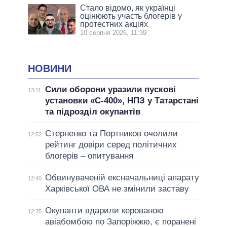
Стало відомо, як українці
оцінюють участь блогерів у
протестних акціях
10 серпня 2026, 11:39
НОВИНИ
Сили оборони уразили пускові
13:11
установки «С-400», НПЗ у Татарстані
та підрозділ окупантів
Стерненко та Портников очолили
12:52
рейтинг довіри серед політичних
блогерів – опитування
Обвинуваченій ексначальниці апарату
12:40
Харківської ОВА не змінили заставу
Окупанти вдарили керованою
12:35
авіабомбою по Запоріжжю, є поранені