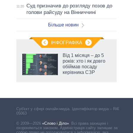
Суд призначив до розгляду позов до
11:20
голови райсуду на Вінниччині
Більше новин
ІНФОГРАФІКА
Від 1 місяця – до 5
 за
років: хто і як довго
асть
обіймав посаду
керівника СЗР
Cуб'єкт у сфері онлайн-медіа. Ідентифікатор медіа – R40-
05063
© 2009—2026
«Слово і Діло»
.
Всі права захищені і
охороняються законом. Адміністрація сайту залишає за
собою право не погоджуватися з інформацією, яка