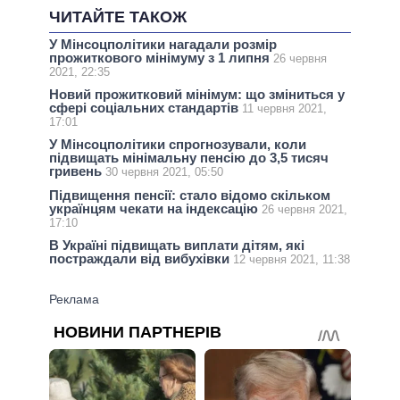
ЧИТАЙТЕ ТАКОЖ
У Мінсоцполітики нагадали розмір
прожиткового мінімуму з 1 липня
26 червня
2021, 22:35
Новий прожитковий мінімум: що зміниться у
сфері соціальних стандартів
11 червня 2021,
17:01
У Мінсоцполітики спрогнозували, коли
підвищать мінімальну пенсію до 3,5 тисяч
гривень
30 червня 2021, 05:50
Підвищення пенсії: стало відомо скільком
українцям чекати на індексацію
26 червня 2021,
17:10
В Україні підвищать виплати дітям, які
постраждали від вибухівки
12 червня 2021, 11:38