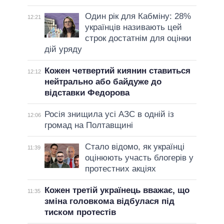
Один рік для Кабміну: 28%
12:21
українців називають цей
строк достатнім для оцінки
дій уряду
Кожен четвертий киянин ставиться
12:12
нейтрально або байдуже до
відставки Федорова
Росія знищила усі АЗС в одній із
12:06
громад на Полтавщині
Стало відомо, як українці
11:39
оцінюють участь блогерів у
протестних акціях
Кожен третій українець вважає, що
11:35
зміна головкома відбулася під
тиском протестів