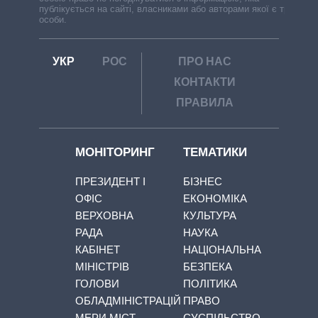
публікується на сайті, власниками або авторами якої є треті
особи.
УКР
РОС
ПРО НАС
КОНТАКТИ
ПРАВИЛА
МОНІТОРИНГ
ТЕМАТИКИ
ПРЕЗИДЕНТ І
БІЗНЕС
ОФІС
ЕКОНОМІКА
ВЕРХОВНА
КУЛЬТУРА
РАДА
НАУКА
КАБІНЕТ
НАЦІОНАЛЬНА
МІНІСТРІВ
БЕЗПЕКА
ГОЛОВИ
ПОЛІТИКА
ОБЛАДМІНІСТРАЦІЙ
ПРАВО
МЕРИ МІСТ
СУСПІЛЬСТВО