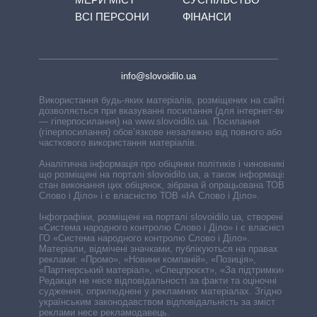
ВСІ ПЕРСОНИ
ФІНАНСИ
info@slovoidilo.ua
Використання будь-яких матеріалів, розміщених на сайті,
дозволяється при вказуванні посилання (для інтернет-видань
— гіперпосилання) на www.slovoidilo.ua. Посилання
(гіперпосилання) обов’язкове незалежно від повного або
часткового використання матеріалів.
Аналітична інформація про обіцянки політиків і чиновників,
що розміщені на порталі slovoidilo.ua, а також інформація про
стан виконання цих обіцянок, зібрана й опрацьована ТОВ «ІА
Слово і Діло» і є власністю ТОВ «ІА Слово і Діло».
Інфографіки, розміщені на порталі slovoidilo.ua, створені ГО
«Система народного контролю Слово і Діло» і є власністю
ГО «Система народного контролю Слово і Діло».
Матеріали, відмічені значками, публікуються на правах
реклами: «Промо», «Новини компаній», «Позиція»,
«Партнерський матеріал», «Спецпроєкт», «За підтримки».
Редакція не несе відповідальності за факти та оціночні
судження, оприлюднені у рекламних матеріалах. Згідно з
українським законодавством відповідальність за зміст
реклами несе рекламодавець.