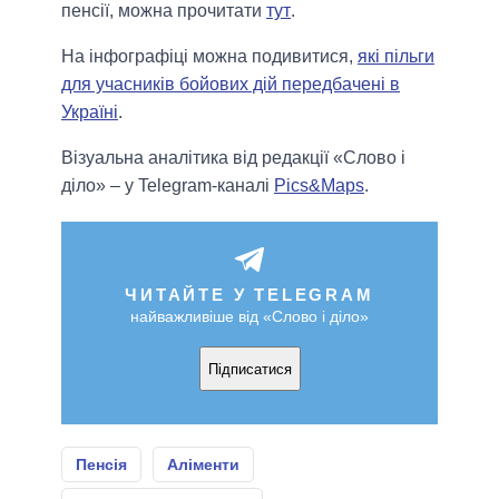
пенсії, можна прочитати
тут
.
На інфографіці можна подивитися,
які пільги
для учасників бойових дій передбачені в
Україні
.
Візуальна аналітика від редакції «Слово і
діло» – у Telegram-каналі
Pics&Maps
.
ЧИТАЙТЕ У TELEGRAM
найважливіше від «Слово і діло»
Підписатися
Пенсія
Аліменти