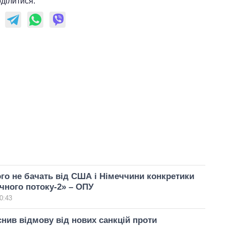
ділитися:
го не бачать від США і Німеччини конкретики
чного потоку-2» – ОПУ
0:43
нив відмову від нових санкцій проти