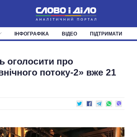
ІНФОГРАФІКА
ВІДЕО
ПІДТРИМАТИ
ІС
СТРІЧКА
ВЕРХОВНА РАДА
ПОДІЇ
СТАТТІ
КАБІНЕТ МІНІСТРІВ
ДУМКИ
ОГЛЯДИ
ГОЛОВИ ОБЛАДМІНІСТРА
ДАЙДЖЕСТИ
ь оголосити про
ПОЛІТИКА
ДЕПУТАТИ
ЕКОНОМІКА
КОМІТЕТИ
СУСПІЛЬСТВО
ФРАКЦІЇ
ОКРУГИ
СВІТ
нічного потоку-2» вже 21