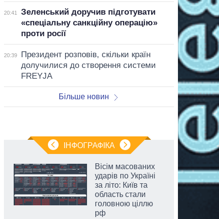
Зеленський доручив підготувати
20:41
«спеціальну санкційну операцію»
проти росії
Президент розповів, скільки країн
20:39
долучилися до створення системи
FREYJA
Більше новин
ІНФОГРАФІКА
Вісім масованих
ударів по Україні
за літо: Київ та
область стали
головною ціллю
рф