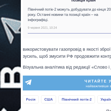
позиція країн
Північний потік-2 можуть добудувати до кінця 2
року. Останні новини та позиції країн – на
інфографіці.
9 червня 2021, 10:24
використовувати газопровід в якості збро
зусиль, щоб змусити РФ продовжити контра
Візуальна аналітика від редакції «Слово і
ЧИТАЙТЕ 
найважливіше в
Росія
США
Північний потік-2
Украї