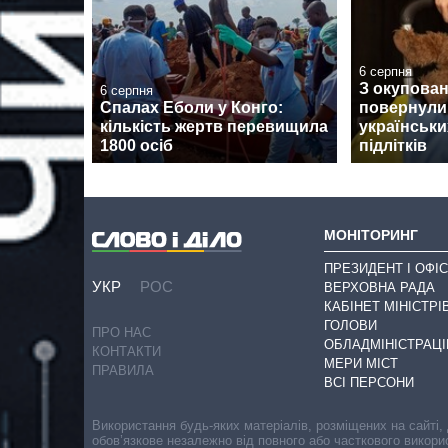
6 серпня
З окупован
6 серпня
Спалах Еболи у Конго:
повернули
кількість жертв перевищила
українськи
1800 осіб
підлітків
МОНІТОРИНГ
ПРЕЗИДЕНТ І ОФІС
УКР
РОС
ВЕРХОВНА РАДА
КАБІНЕТ МІНІСТРІ
ГОЛОВИ
ПРО НАС
ОБЛАДМІНІСТРАЦІ
КОНТАКТИ
МЕРИ МІСТ
ПРАВИЛА
ВСІ ПЕРСОНИ
Використання будь-яких матеріалів, розміщених на сайті,
обов’язкове незалежно від повного або часткового викори