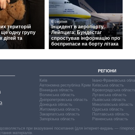
6 серпня
их територій
Інцидент в аеропорту
 ще одну групу
Лейпцига: Бундестаг
х дітей та
спростував інформацію про
боєприпаси на борту літака
РЕГІОНИ
Київ
Івано-Франківська обл
Автономна республіка Крим
Київська область
Вінницька область
Кіровоградська област
В
Волинська область
Луганська область
Дніпропетровська область
Львівська область
Й
Донецька область
Миколаївська область
Житомирська область
Одеська область
Закарпатська область
Полтавська область
Запорізька область
Рівненська область
 дозволяється при вказуванні посилання (для інтернет-видань — гіперпоси
стання матеріалів.