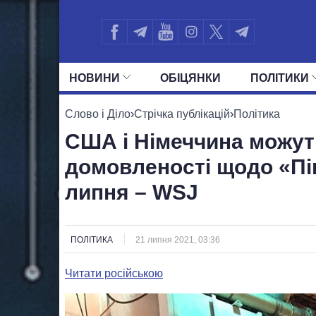
НОВИНИ
ОБIЦЯНКИ
ПОЛIТИКИ
УСІ ПОЛІТИКИ
ПРЕЗИДЕНТ І ОФ
Слово і Діло
›
Стрічка публікацій
›
Політика
США і Німеччина можут
домовленості щодо «Пів
липня – WSJ
ПОЛІТИКА
21 липня 2021, 03:36
Читати російською