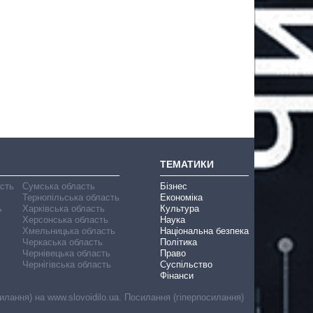
ТЕМАТИКИ
асть
Сумська область
Бізнес
Тернопільська область
Економіка
ь
Харківська область
Культура
Херсонська область
Наука
Хмельницька область
Національна безпека
Черкаська область
Політика
Чернівецька область
Право
Чернігівська область
Суспільство
Фінанси
лання) на www.slovoidilo.ua. Посилання (гіперпосилання)