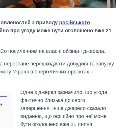
мовленостей з приводу
російського
ійно про угоду може бути оголошено вже 21
l Co посиланням на власні обізнані джерела.
на перестане перешкоджати добудові та запуску
огу Україні в енергетичних проєктах і
Одне з джерел зазначило, що угода
Скільки картоплі
фактично близька до свого
вирощували в
як
завершення. Інше джерело сказало
Україні до і під час
великої війни
виданню, що офіційно про неї може
бути оголошено вже 21 липня.