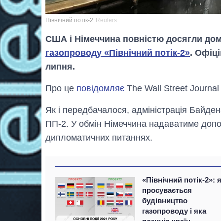
Північний потік-2
Reuters
США і Німеччина повністю досягли до
газопроводу «Північний потік-2»
. Офіц
липня.
Про це
повідомляє
The Wall Street Journa
Як і передбачалося, адміністрація Байде
ПП-2. У обмін Німеччина надаватиме допом
дипломатичних питаннях.
«Північний потік-2»: 
просувається
будівництво
газопроводу і яка