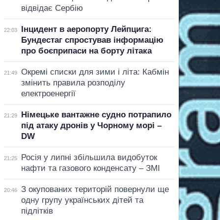
відвідає Сербію
Інцидент в аеропорту Лейпцига:
22:03
Бундестаг спростував інформацію
про боєприпаси на борту літака
Окремі списки для зими і літа: Кабмін
21:49
змінить правила розподілу
електроенергії
Німецьке вантажне судно потрапило
21:29
під атаку дронів у Чорному морі –
DW
Росія у липні збільшила видобуток
21:25
нафти та газового конденсату – ЗМІ
З окупованих територій повернули ще
20:46
одну групу українських дітей та
підлітків