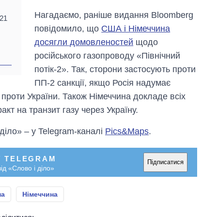
Нагадаємо, раніше видання Bloomberg
021
повідомило, що
США і Німеччина
досягли домовленостей
щодо
російського газопроводу «Північний
потік-2». Так, сторони застосують проти
ПП-2 санкції, якщо Росія надумає
ї проти України. Також Німеччина докладе всіх
кт на транзит газу через Україну.
 діло» – у Telegram-каналі
Pics&Maps
.
У TELEGRAM
Підписатися
ід «Слово і діло»
на
Німеччина