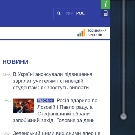
УКР
РОС
Порівняння
політиків
ЦІЙ
МЕРИ МІСТ
ВСІ ПЕРСОНИ
НОВИНИ
В Україні анонсували підвищення
23:45
зарплат учителям і стипендій
студентам: як зростуть виплати
Росія вдарила по
ПІДСУМКИ
22:53
Лозовій і Павлограду, а
Стефанішиній обрали
запобіжний захід. Головне за день
Зеленський цими вихідними вперше
22:32