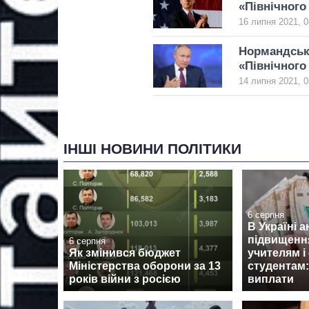
«Північного
16 липня 2021, 0
Нормандськ
«Північного 
14 липня 2021, 0
ІНШІ НОВИНИ ПОЛІТИКИ
6 серпня
В Україні 
підвищенн
6 серпня
Як змінився бюджет
учителям і
Міністерства оборони за 13
студентам:
років війни з росією
виплати