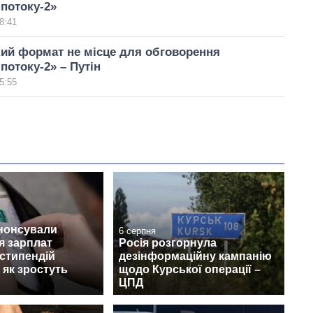
 потоку-2»
8:41
ий формат не місце для обговорення
потоку-2» – Путін
5:55
анонсували
6 серпня
я зарплат
Росія розгорнула
 стипендій
дезінформаційну кампанію
 як зростуть
щодо Курської операції –
ЦПД