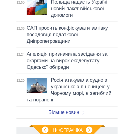
Польща надасть Україні
12:50
новий пакет військової
допомоги
САП просить конфіскувати автівку
12:35
посадовця податкової
Дніпропетровщини
Апеляція призначила засідання за
12:24
скаргами на вирок ексдепутату
Одеської облради
Росія атакувала судно з
12:20
українською пшеницею у
Чорному морі, є загиблий
та поранені
Більше новин
ІНФОГРАФІКА