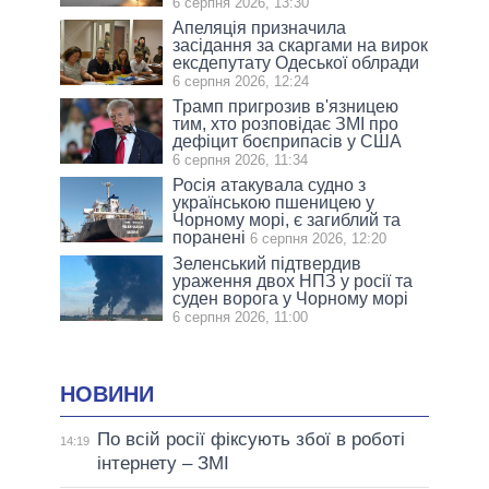
6 серпня 2026, 13:30
Апеляція призначила
засідання за скаргами на вирок
ексдепутату Одеської облради
6 серпня 2026, 12:24
Трамп пригрозив в'язницею
тим, хто розповідає ЗМІ про
дефіцит боєприпасів у США
6 серпня 2026, 11:34
Росія атакувала судно з
українською пшеницею у
Чорному морі, є загиблий та
поранені
6 серпня 2026, 12:20
Зеленський підтвердив
ураження двох НПЗ у росії та
суден ворога у Чорному морі
6 серпня 2026, 11:00
НОВИНИ
По всій росії фіксують збої в роботі
14:19
інтернету – ЗМІ