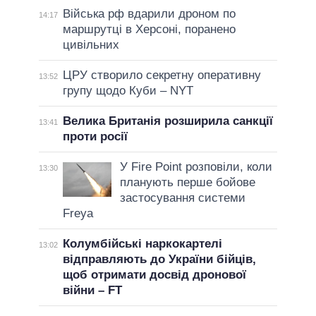
Війська рф вдарили дроном по
14:17
маршрутці в Херсоні, поранено
цивільних
ЦРУ створило секретну оперативну
13:52
групу щодо Куби – NYT
Велика Британія розширила санкції
13:41
проти росії
У Fire Point розповіли, коли
13:30
планують перше бойове
застосування системи
Freya
Колумбійські наркокартелі
13:02
відправляють до України бійців,
щоб отримати досвід дронової
війни – FT