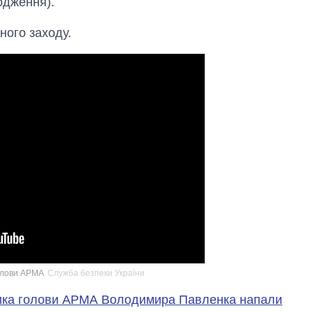
одження).
ного заходу.
олови АРМА
Служба безпеки України
ника голови АРМА Володимира Павленка напали