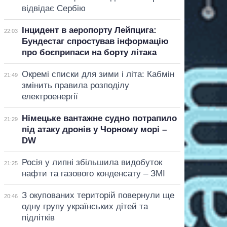
відвідає Сербію
Інцидент в аеропорту Лейпцига:
22:03
Бундестаг спростував інформацію
про боєприпаси на борту літака
Окремі списки для зими і літа: Кабмін
21:49
змінить правила розподілу
електроенергії
Німецьке вантажне судно потрапило
21:29
під атаку дронів у Чорному морі –
DW
Росія у липні збільшила видобуток
21:25
нафти та газового конденсату – ЗМІ
З окупованих територій повернули ще
20:46
одну групу українських дітей та
підлітків