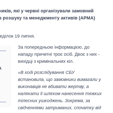
ків, які у червні організували замовний
 з розшуку та менеджменту активів (АРМА)
еділок 19 липня.
За попередньою інформацією, до
нападу причетні троє осіб. Двоє з них -
вихідці з кримінальних кіл.
А
«В ході розслідування СБУ
встановила, що замовники вимагали у
Вісім масованих
виконавців не вбивати жертву, а
ударів по Україні
налякати її шляхом нанесення тяжких
за літо: Київ та
область стали
тілесних ушкоджень. Зокрема, за
головною ціллю
свідченнями затриманих, спочатку від
рф