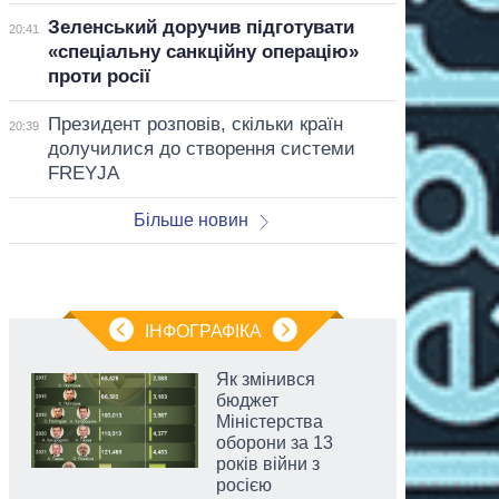
Зеленський доручив підготувати
20:41
«спеціальну санкційну операцію»
проти росії
Президент розповів, скільки країн
20:39
долучилися до створення системи
FREYJA
Більше новин
ІНФОГРАФІКА
Як змінився
бюджет
Міністерства
оборони за 13
років війни з
росією