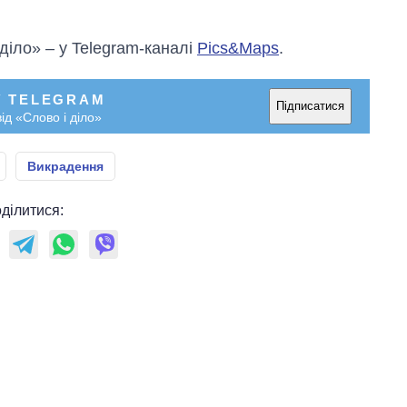
 діло» – у Telegram-каналі
Pics&Maps
.
У TELEGRAM
Підписатися
ід «Слово і діло»
Викрадення
ділитися: