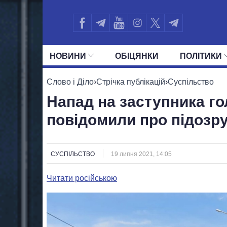
НОВИНИ
ОБIЦЯНКИ
ПОЛIТИКИ
УСІ ПОЛІТИКИ
ПРЕЗИДЕНТ І ОФ
Слово і Діло
›
Стрічка публікацій
›
Суспільство
Напад на заступника г
повідомили про підозр
СУСПІЛЬСТВО
19 липня 2021, 14:05
Читати російською