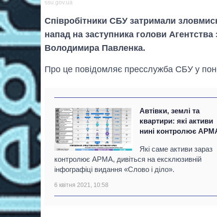
ssu.gov.ua
Співробітники СБУ затримали зловмисни
напад на заступника голови Агентства
Володимира Павленка.
Про це повідомляє пресслужба СБУ у пон
Автівки, землі та
квартири: які активи
нині контролює АРМ
Які саме активи зараз
контролює АРМА, дивіться на ексклюзивній
інфографіці видання «Слово і діло».
6 квітня 2021, 10:58