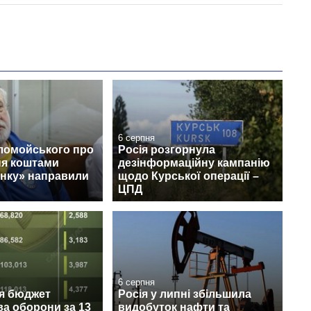
6 серпня
ломойського про
Росія розгорнула
ня коштами
дезінформаційну кампанію
нку» направили
щодо Курської операції –
ЦПД
6 серпня
ся бюджет
Росія у липні збільшила
ва оборони за 13
видобуток нафти та