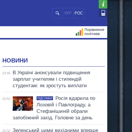
УКР
РОС
Порівняння
політиків
ЦІЙ
МЕРИ МІСТ
ВСІ ПЕРСОНИ
НОВИНИ
В Україні анонсували підвищення
23:45
зарплат учителям і стипендій
студентам: як зростуть виплати
Росія вдарила по
ПІДСУМКИ
22:53
Лозовій і Павлограду, а
Стефанішиній обрали
запобіжний захід. Головне за день
Зеленський цими вихідними вперше
22:32