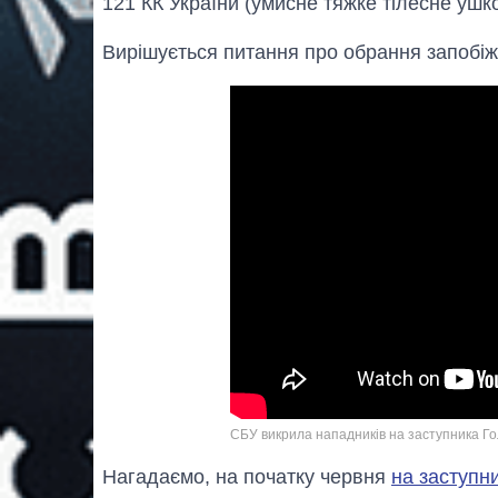
121 КК України (умисне тяжке тілесне ушк
Вирішується питання про обрання запобіж
СБУ викрила нападників на заступника Г
Нагадаємо, на початку червня
на заступ