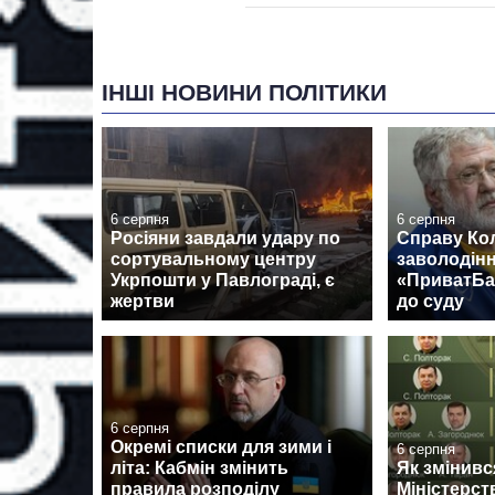
ІНШІ НОВИНИ ПОЛІТИКИ
6 серпня
6 серпня
Росіяни завдали удару по
Справу Ко
сортувальному центру
заволодін
Укрпошти у Павлограді, є
«ПриватБа
жертви
до суду
6 серпня
Окремі списки для зими і
6 серпня
літа: Кабмін змінить
Як змінив
правила розподілу
Міністерст