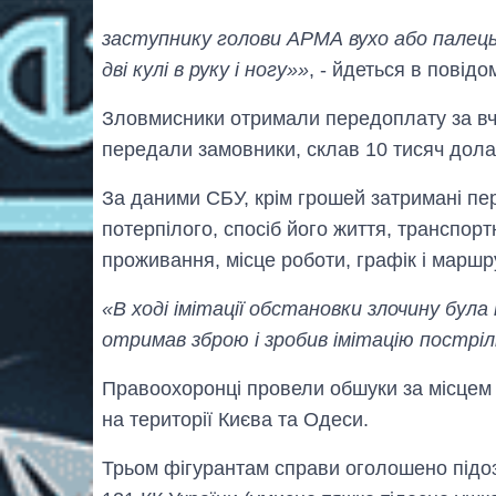
заступнику голови АРМА вухо або палець
дві кулі в руку і ногу»»
, - йдеться в повідо
Зловмисники отримали передоплату за вч
передали замовники, склав 10 тисяч дола
За даними СБУ, крім грошей затримані пе
потерпілого, спосіб його життя, транспорт
проживання, місце роботи, графік і маршр
«В ході імітації обстановки злочину була
отримав зброю і зробив імітацію постріл
Правоохоронці провели обшуки за місцем 
на території Києва та Одеси.
Трьом фігурантам справи оголошено підозри 