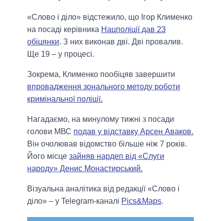
«Слово і діло» відстежило, що Ігор Клименко
на посаді керівника
Нацполіції дав 23
обіцянки
. З них виконав дві. Дві провалив.
Ще 19 – у процесі.
Зокрема, Клименко пообіцяв завершити
впровадження зонального методу роботи
кримінальної поліції.
Нагадаємо, на минулому тижні з посади
голови МВС
подав у відставку Арсен Аваков.
Він очолював відомство більше ніж 7 років.
Його місце
зайняв нардеп від «Слуги
народу» Денис Монастирський.
Візуальна аналітика від редакції «Слово і
діло» – у Telegram-каналі
Pics&Maps
.