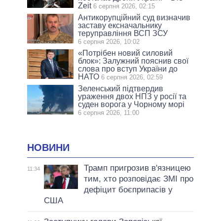
Zeit
6 серпня 2026, 02:15
Антикорупційний суд визначив
заставу ексначальнику
теруправління ВСП ЗСУ
6 серпня 2026, 10:02
«Потрібен новий силовий
блок»: Залужний пояснив свої
слова про вступ України до
НАТО
6 серпня 2026, 02:59
Зеленський підтвердив
ураження двох НПЗ у росії та
суден ворога у Чорному морі
6 серпня 2026, 11:00
НОВИНИ
Трамп пригрозив в'язницею
11:34
тим, хто розповідає ЗМІ про
дефіцит боєприпасів у
США