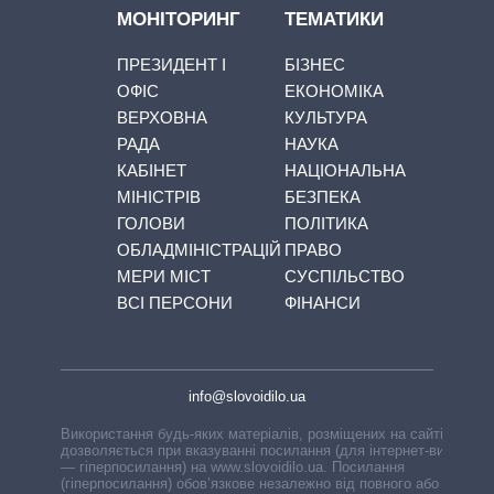
МОНІТОРИНГ
ТЕМАТИКИ
ПРЕЗИДЕНТ І
БІЗНЕС
ОФІС
ЕКОНОМІКА
ВЕРХОВНА
КУЛЬТУРА
РАДА
НАУКА
КАБІНЕТ
НАЦІОНАЛЬНА
МІНІСТРІВ
БЕЗПЕКА
ГОЛОВИ
ПОЛІТИКА
ОБЛАДМІНІСТРАЦІЙ
ПРАВО
МЕРИ МІСТ
СУСПІЛЬСТВО
ВСІ ПЕРСОНИ
ФІНАНСИ
info@slovoidilo.ua
Використання будь-яких матеріалів, розміщених на сайті,
дозволяється при вказуванні посилання (для інтернет-видань
— гіперпосилання) на www.slovoidilo.ua. Посилання
(гіперпосилання) обов’язкове незалежно від повного або