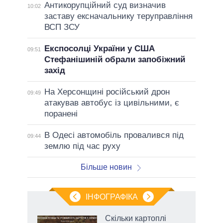
Антикорупційний суд визначив
10:02
заставу ексначальнику теруправління
ВСП ЗСУ
Експосолці України у США
09:51
Стефанішиній обрали запобіжний
захід
На Херсонщині російський дрон
09:49
атакував автобус із цивільними, є
поранені
В Одесі автомобіль провалився під
09:44
землю під час руху
Більше новин
ІНФОГРАФІКА
и на
Скільки картоплі