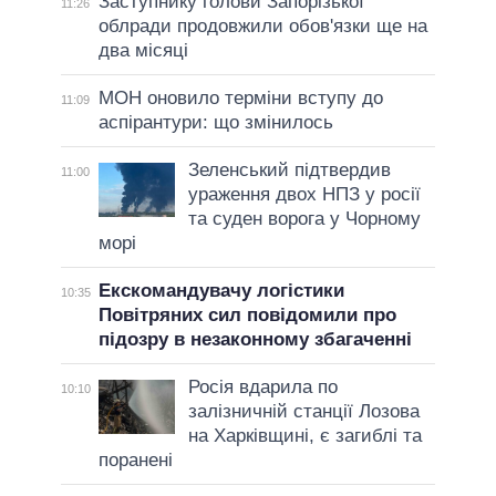
Заступнику голови Запорізької
11:26
облради продовжили обов'язки ще на
два місяці
МОН оновило терміни вступу до
11:09
аспірантури: що змінилось
Зеленський підтвердив
11:00
ураження двох НПЗ у росії
та суден ворога у Чорному
морі
Екскомандувачу логістики
10:35
Повітряних сил повідомили про
підозру в незаконному збагаченні
Росія вдарила по
10:10
залізничній станції Лозова
на Харківщині, є загиблі та
поранені