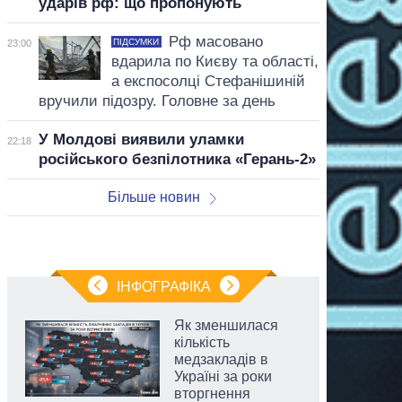
ударів рф: що пропонують
Рф масовано
ПІДСУМКИ
23:00
вдарила по Києву та області,
а експосолці Стефанішиній
вручили підозру. Головне за день
У Молдові виявили уламки
22:18
російського безпілотника «Герань-2»
Більше новин
ІНФОГРАФІКА
Як зменшилася
кількість
медзакладів в
Україні за роки
вторгнення