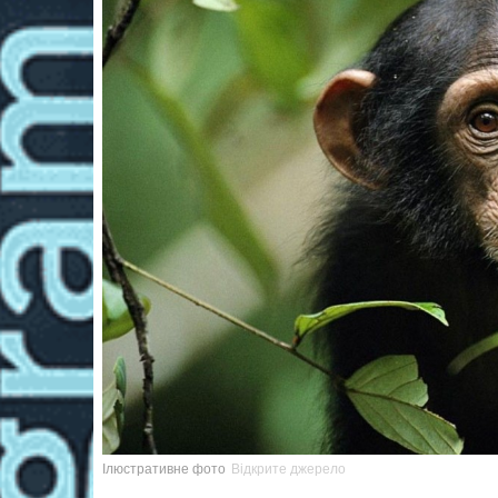
Ілюстративне фото
Відкрите джерело