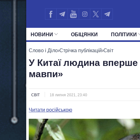
НОВИНИ
ОБIЦЯНКИ
ПОЛIТИКИ
УСІ ПОЛІТИКИ
ПРЕЗИДЕНТ І ОФ
Слово і Діло
›
Стрічка публікацій
›
Світ
У Китаї людина вперше 
мавпи»
СВІТ
18 липня 2021, 23:40
Читати російською