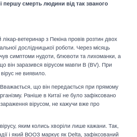
ні першу смерть людини від так званого
ий лікар-ветеринар з Пекіна провів розтин двох
альної дослідницької роботи. Через місяць
відчув симптоми нудоти, блювоти та лихоманки, а
що він заразився вірусом мавпи B (BV). При
 вірус не виявило.
. Вважається, що він передається при прямому
рганізму. Раніше в Китаї не було зафіксовано
 зараження вірусом, не кажучи вже про
Економіка ШІ-
гігантів: скільки
коштують і
ірусу, яким колись хворіли лише кажани. Так,
заробляють
OpenAI та
ії і який ВООЗ маркує як Delta, зафіксований