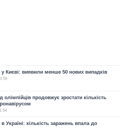
 у Києві: виявили менше 50 нових випадків
3:59
ед олімпійців продовжує зростати кількість
оронавірусом
1:54
 в Україні: кількість заражень впала до