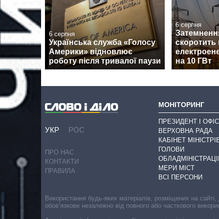
6 серпня
Затемненн
6 серпня
Українська служба «Голосу
скоротить
Америки» відновлює
електроене
роботу після тривалої паузи
на 10 ГВт
МОНІТОРИНГ
ПРЕЗИДЕНТ І ОФІС
УКР
РОС
ВЕРХОВНА РАДА
КАБІНЕТ МІНІСТРІ
ГОЛОВИ
ПРО НАС
ОБЛАДМІНІСТРАЦІ
КОНТАКТИ
МЕРИ МІСТ
ПРАВИЛА
ВСІ ПЕРСОНИ
Використання будь-яких матеріалів, розміщених на сайті,
обов’язкове незалежно від повного або часткового викори