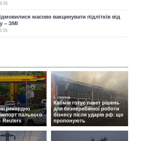
9:26
відмовилися масово вакцинувати підлітків від
у – ЗМІ
1:55
5 серпня
Кабмін готує пакет рішень
пні рекордно
для безперебійної роботи
 імпорт пального
бізнесу після ударів рф: що
– Reuters
пропонують