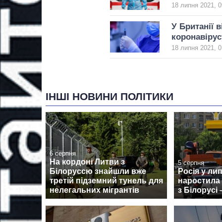
18 липня 2021, 0
У Британії 
коронавірус
18 липня 2021, 0
ІНШІ НОВИНИ ПОЛІТИКИ
6 серпня
На кордоні Литви з
5 серпня
Білоруссю знайшли вже
Росія у ли
третій підземний тунель для
наростила
нелегальних мігрантів
з Білорусі 