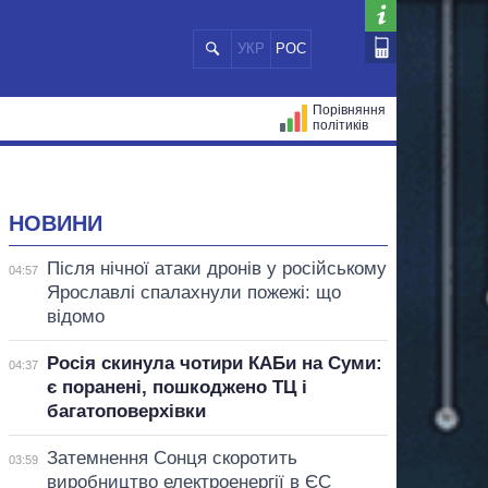
УКР
РОС
Порівняння
політиків
ЦІЙ
МЕРИ МІСТ
ВСІ ПЕРСОНИ
НОВИНИ
Після нічної атаки дронів у російському
04:57
Ярославлі спалахнули пожежі: що
відомо
Росія скинула чотири КАБи на Суми:
04:37
є поранені, пошкоджено ТЦ і
багатоповерхівки
Затемнення Сонця скоротить
03:59
виробництво електроенергії в ЄС