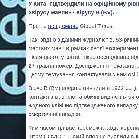
У Китаї підтвердили на офіційному рів
«вірусу мавпи» -
вірусу B (BV)
.
Про це
повідомляє
Global Times.
Так, згідно з даними журналістів, 53-річн
мертвих мавп в рамках своєї експеримент
після цього, у квітні, лікар несподівано 
27 травня помер. Дослідження показало, 
цьому тестування контактували з ним осіб
Вірус B (BV) вперше виявили в 1932 році
контакті з мавпою та обміні виділеннями о
жодного клінічно підтвердженого випадку
смертельні випадки.
Тим часом триває переможна хода коронав
штам COVID-19, який вперше виявили в Інд