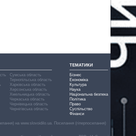
ТЕМАТИКИ
асть
Сумська область
Бізнес
Тернопільська область
Економіка
ь
Харківська область
Культура
Херсонська область
Наука
Хмельницька область
Національна безпека
Черкаська область
Політика
Чернівецька область
Право
Чернігівська область
Суспільство
Фінанси
лання) на www.slovoidilo.ua. Посилання (гіперпосилання)