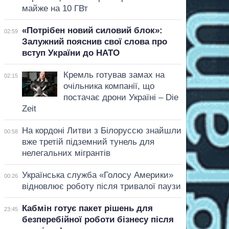
майже на 10 ГВт
«Потрібен новий силовий блок»:
02:59
Залужний пояснив свої слова про
вступ України до НАТО
Кремль готував замах на
02:15
очільника компанії, що
постачає дрони Україні – Die
Zeit
На кордоні Литви з Білоруссю знайшли
00:58
вже третій підземний тунель для
нелегальних мігрантів
Українська служба «Голосу Америки»
00:26
відновлює роботу після тривалої паузи
Кабмін готує пакет рішень для
23:45
безперебійної роботи бізнесу після