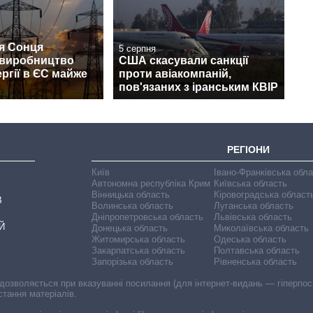
я Сонця
5 серпня
 виробництво
США скасували санкції
ргії в ЄС майже
проти авіакомпаній,
пов'язаних з іранським КВІР
РЕГІОНИ
Київ
Івано-Франківська обл
Автономна республіка Крим
Київська область
Вінницька область
Кіровоградська област
В
Волинська область
Луганська область
Дніпропетровська область
Львівська область
Й
Донецька область
Миколаївська область
Житомирська область
Одеська область
Закарпатська область
Полтавська область
Запорізька область
Рівненська область
 дозволяється при вказуванні посилання (для інтернет-видань — гіперпоси
стання матеріалів.