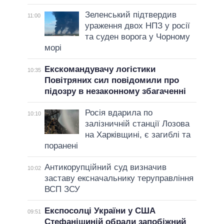
Зеленський підтвердив
11:00
ураження двох НПЗ у росії
та суден ворога у Чорному
морі
Екскомандувачу логістики
10:35
Повітряних сил повідомили про
підозру в незаконному збагаченні
Росія вдарила по
10:10
залізничній станції Лозова
на Харківщині, є загиблі та
поранені
Антикорупційний суд визначив
10:02
заставу ексначальнику теруправління
ВСП ЗСУ
Експосолці України у США
09:51
Стефанішиній обрали запобіжний