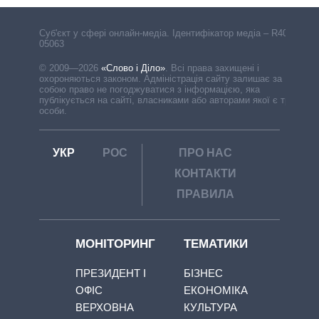
Cуб'єкт у сфері онлайн-медіа. Ідентифікатор медіа – R40-
05063
© 2009—2026
«Слово і Діло»
.
Всі права захищені і
охороняються законом. Адміністрація сайту залишає за
собою право не погоджуватися з інформацією, яка
публікується на сайті, власниками або авторами якої є треті
особи.
УКР
РОС
ПРО НАС
КОНТАКТИ
ПРАВИЛА
МОНІТОРИНГ
ТЕМАТИКИ
ПРЕЗИДЕНТ І
БІЗНЕС
ОФІС
ЕКОНОМІКА
ВЕРХОВНА
КУЛЬТУРА