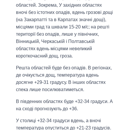
областей. Зокрема, У західних областях
вночі без істотних опадів, вдень грозові дощі
(на Закарпатті та в Карпатах значні дощі),
місцями град та шквали 15-20 м/с; на решті
території без опадів, лише у північних,
Вінницькій, Черкаській і Полтавській
областях вдень місцями невеликий
короткочасний дощ, гроза.
Решта областей буде без опадів. В регіонах,
де очікується дощ, температура вдень
досягне +29-31 градусу. В інших областях
спека лише посилюватиметься.
В південних областях буде +32-34 градуси. А
на сході прогнозують до +36.
У столиці +32-34 градуси вдень, а вночі
температура опуститься до +21-23 градусів.