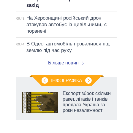
захід
На Херсонщині російський дрон
09:49
атакував автобус із цивільними, є
поранені
В Одесі автомобіль провалився під
09:44
землю під час руху
Більше новин
ІНФОГРАФІКА
Експорт зброї: скільки
 за
ракет, літаків і танків
асть
продала Україна за
роки незалежності