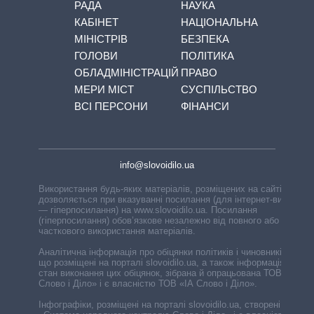
РАДА
НАУКА
КАБІНЕТ
НАЦІОНАЛЬНА
МІНІСТРІВ
БЕЗПЕКА
ГОЛОВИ
ПОЛІТИКА
ОБЛАДМІНІСТРАЦІЙ
ПРАВО
МЕРИ МІСТ
СУСПІЛЬСТВО
ВСІ ПЕРСОНИ
ФІНАНСИ
info@slovoidilo.ua
Використання будь-яких матеріалів, розміщених на сайті,
дозволяється при вказуванні посилання (для інтернет-видань
— гіперпосилання) на www.slovoidilo.ua. Посилання
(гіперпосилання) обов’язкове незалежно від повного або
часткового використання матеріалів.
Аналітична інформація про обіцянки політиків і чиновників,
що розміщені на порталі slovoidilo.ua, а також інформація про
стан виконання цих обіцянок, зібрана й опрацьована ТОВ «ІА
Слово і Діло» і є власністю ТОВ «ІА Слово і Діло».
Інфографіки, розміщені на порталі slovoidilo.ua, створені ГО