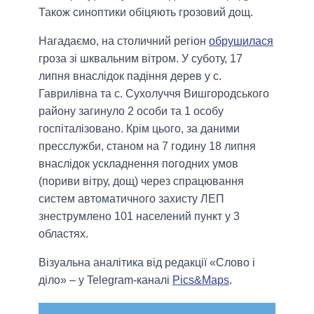
Також синоптики обіцяють грозовий дощ.
Нагадаємо, на столичний регіон
обрушилася
гроза зі шквальним вітром. У суботу, 17
липня внаслідок падіння дерев у с.
Гаврилівна та с. Сухолуччя Вишгородського
району загинуло 2 особи та 1 особу
госпіталізовано. Крім цього, за даними
пресслужби, станом на 7 годину 18 липня
внаслідок ускладнення погодних умов
(пориви вітру, дощ) через спрацювання
систем автоматичного захисту ЛЕП
знеструмлено 101 населений пункт у 3
областях.
Візуальна аналітика від редакції «Слово і
діло» – у Telegram-каналі
Pics&Maps
.