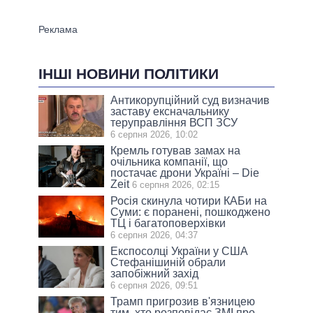
ІНШІ НОВИНИ ПОЛІТИКИ
Антикорупційний суд визначив
заставу ексначальнику
теруправління ВСП ЗСУ
6 серпня 2026, 10:02
Кремль готував замах на
очільника компанії, що
постачає дрони Україні – Die
Zeit
6 серпня 2026, 02:15
Росія скинула чотири КАБи на
Суми: є поранені, пошкоджено
ТЦ і багатоповерхівки
6 серпня 2026, 04:37
Експосолці України у США
Стефанішиній обрали
запобіжний захід
6 серпня 2026, 09:51
Трамп пригрозив в'язницею
тим, хто розповідає ЗМІ про