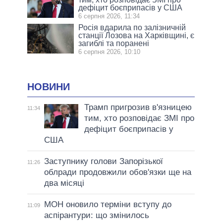
дефіцит боєприпасів у США
6 серпня 2026, 11:34
Росія вдарила по залізничній
станції Лозова на Харківщині, є
загиблі та поранені
6 серпня 2026, 10:10
НОВИНИ
Трамп пригрозив в'язницею
11:34
тим, хто розповідає ЗМІ про
дефіцит боєприпасів у
США
Заступнику голови Запорізької
11:26
облради продовжили обов'язки ще на
два місяці
МОН оновило терміни вступу до
11:09
аспірантури: що змінилось