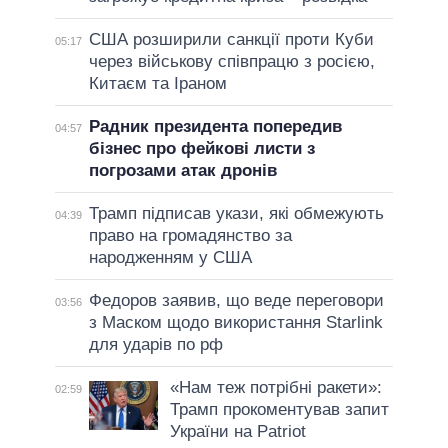
США розширили санкції проти Куби
05:17
через військову співпрацю з росією,
Китаєм та Іраном
Радник президента попередив
04:57
бізнес про фейкові листи з
погрозами атак дронів
Трамп підписав укази, які обмежують
04:39
право на громадянство за
народженням у США
Федоров заявив, що веде переговори
03:56
з Маском щодо використання Starlink
для ударів по рф
«Нам теж потрібні ракети»:
02:59
Трамп прокоментував запит
України на Patriot