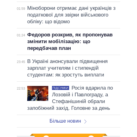
Міноборони отримає дані українців з
01:59
податкової для звірки військового
обліку: що відомо
Федоров розкрив, як пропонував
01:24
змінити мобілізацію: що
передбачав план
В Україні анонсували підвищення
23:45
зарплат учителям і стипендій
студентам: як зростуть виплати
Росія вдарила по
ПІДСУМКИ
22:53
Лозовій і Павлограду, а
Стефанішиній обрали
запобіжний захід. Головне за день
Більше новин