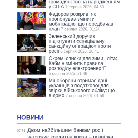
громадянство за народженням
у США
7 серпня 2026, 04:39
Федоров розкрив, як
пропонував змінити
мобілізацію: що передбачав
план
7 серпня 2026, 01:24
Зеленський доручив
підготувати «спеціальну
санкційну операцію» проти
росії
6 серпня 2026, 20:41
Окремі списки для зими і літа:
Кабмін змінить правила
розподілу електроенергії
6 серпня 2026, 21:49
Міноборони отримає дані
українців з податкової для
звірки військового обліку: що
відомо
7 серпня 2026, 01:59
НОВИНИ
Двом найбільшим банкам росії
07:51
загрожує кредитна криза – розвідка