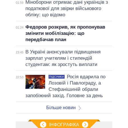
Міноборони отримає дані українців з
01:59
податкової для звірки військового
обліку: що відомо
Федоров розкрив, як пропонував
01:24
змінити мобілізацію: що
передбачав план
В Україні анонсували підвищення
23:45
зарплат учителям і стипендій
студентам: як зростуть виплати
Росія вдарила по
ПІДСУМКИ
22:53
Лозовій і Павлограду, а
Стефанішиній обрали
запобіжний захід. Головне за день
Більше новин
ІНФОГРАФІКА