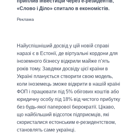
приплив інвестицій через е-резидентів,
«Слово і Діло» спитало в економістів.
Найуспішніший досвід у цій новій справі
наразі є в Естонії, де віртуальні кордони для
іноземного бізнесу відкрили майже п’ять
років тому. Завдяки досвіду цієї країни в
Україні планується створити свою модель,
коли іноземець зможе відкрити в нашій країні
ФОП і працювати під 5% обігових коштів або
юридичну особу під 18% від чистого прибутку
без будь-якої паперової бюрократії. Цікаво,
що найбільший відсоток підприємців, які
скористалися естонським е-резидентством,
становлять саме українці.