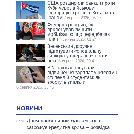
США розширили санкції проти
Куби через військову
співпрацю з росією, Китаєм та
Іраном
7 серпня 2026, 05:17
Федоров розкрив, як
пропонував змінити
мобілізацію: що передбачав
план
7 серпня 2026, 01:24
Зеленський доручив
підготувати «спеціальну
санкційну операцію» проти
росії
6 серпня 2026, 20:41
В Україні анонсували
підвищення зарплат учителям і
стипендій студентам: як
зростуть виплати
6 серпня 2026, 23:45
НОВИНИ
Двом найбільшим банкам росії
07:51
загрожує кредитна криза – розвідка