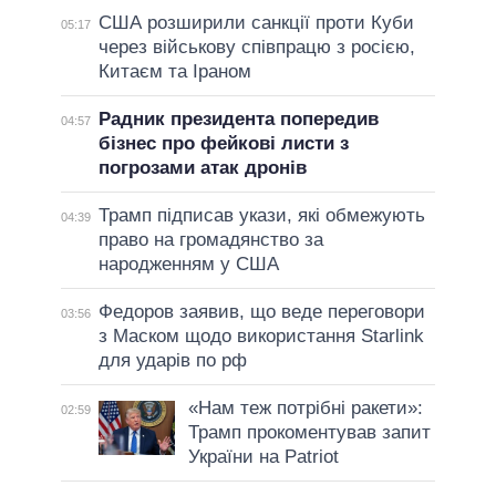
США розширили санкції проти Куби
05:17
через військову співпрацю з росією,
Китаєм та Іраном
Радник президента попередив
04:57
бізнес про фейкові листи з
погрозами атак дронів
Трамп підписав укази, які обмежують
04:39
право на громадянство за
народженням у США
Федоров заявив, що веде переговори
03:56
з Маском щодо використання Starlink
для ударів по рф
«Нам теж потрібні ракети»:
02:59
Трамп прокоментував запит
України на Patriot