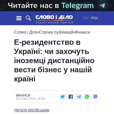
УКР
РОС
НОВИНИ
Слово і Діло
›
Стрічка публікацій
›
Фінанси
Е-резидентство в
ОБIЦЯНКИ
СТРІЧКА
ПОЛІТИКА
Україні: чи захочуть
ПОДІЇ
ЕКОНОМІКА
ПОЛIТИКИ
іноземці дистанційно
СТАТТІ
СУСПІЛЬСТВО
ІНФОГРАФІКА
ДУМКИ
СВІТ
УСІ ПОЛІТИКИ
вести бізнес у нашій
ОГЛЯДИ
ПРЕЗИДЕНТ І ОФІС
країні
ВІДЕО
ДАЙДЖЕСТИ
ВЕРХОВНА РАДА
ПІДТРИМАТИ
КАБІНЕТ МІНІСТРІВ
ГОЛОВИ ОБЛАДМІНІСТРАЦІЙ
ФІНАНСИ
ПОРІВНЯННЯ ПОЛІТИКІВ
15 січня 2020, 16:30
МЕРИ МІСТ
Читати російською
ВСІ ПЕРСОНИ