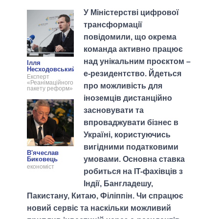
У Міністерстві цифрової
трансформації
повідомили, що окрема
команда активно працює
над унікальним проєктом –
Ілля
Несходовський
е-резидентство. Йдеться
Експерт
«Реанімаційного
про можливість для
пакету реформ»
іноземців дистанційно
засновувати та
впроваджувати бізнес в
Україні, користуючись
вигідними податковими
В'ячеслав
умовами. Основна ставка
Биковець
економіст
робиться на IT-фахівців з
Індії, Бангладешу,
Пакистану, Китаю, Філіппін. Чи спрацює
новий сервіс та наскільки можливий